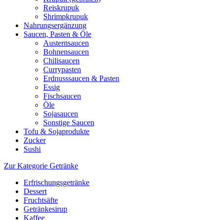
Reiskrupuk
Shrimpkrupuk
Nahrungsergänzung
Saucen, Pasten & Öle
Austernsaucen
Bohnensaucen
Chilisaucen
Currypasten
Erdnusssaucen & Pasten
Essig
Fischsaucen
Öle
Sojasaucen
Sonstige Saucen
Tofu & Sojaprodukte
Zucker
Sushi
Zur Kategorie Getränke
Erfrischungsgetränke
Dessert
Fruchtsäfte
Getränkesirup
Kaffee