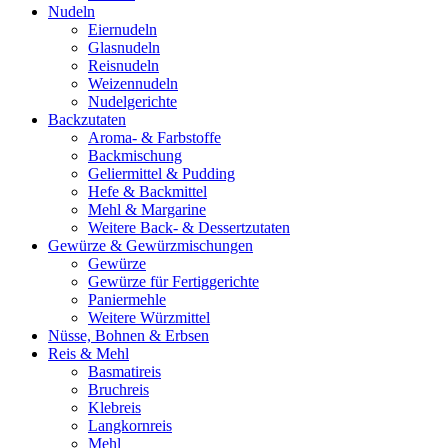
Nudeln
Eiernudeln
Glasnudeln
Reisnudeln
Weizennudeln
Nudelgerichte
Backzutaten
Aroma- & Farbstoffe
Backmischung
Geliermittel & Pudding
Hefe & Backmittel
Mehl & Margarine
Weitere Back- & Dessertzutaten
Gewürze & Gewürzmischungen
Gewürze
Gewürze für Fertiggerichte
Paniermehle
Weitere Würzmittel
Nüsse, Bohnen & Erbsen
Reis & Mehl
Basmatireis
Bruchreis
Klebreis
Langkornreis
Mehl