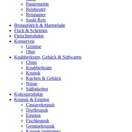
Paniermehle
Reisbeutel
Reispapier
Sushi Reis
Brotaufstrich & Marmelade
Fisch & Schrimps
Fleischprodukte
Konserven
Gemüse
Obst
Knabberkram, Gebäck & Süßwaren
Chips
Knabberkram
Krupuk
Kuchen & Gebäck
Nüsse
Süßigkeiten
Kokosprodukte
Krupuk & Emping
Cassavekrupuk
Dorfkrupuk
Emping
Fischkrupuk
Gemüsekrupuk
Krupuk (gebraten)