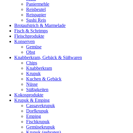
Paniermehle
Reisbeutel
Reispapier
Sushi Reis
Brotaufstrich & Marmelade
Fisch & Schrimps
Fleischprodukte
Konserven
Gemüse
Obst
Knabberkram, Gebäck & Süßwaren
Chips
Knabberkram
Krupuk
Kuchen & Gebäck
Nüsse
Süßigkeiten
Kokosprodukte
Krupuk & Emping
Cassavekrupuk
Dorfkrupuk
Emping
Fischkrupuk
Gemüsekrupuk
Krupuk (gebraten)