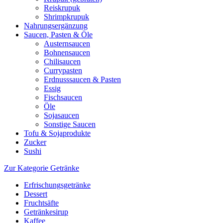
Reiskrupuk
Shrimpkrupuk
Nahrungsergänzung
Saucen, Pasten & Öle
Austernsaucen
Bohnensaucen
Chilisaucen
Currypasten
Erdnusssaucen & Pasten
Essig
Fischsaucen
Öle
Sojasaucen
Sonstige Saucen
Tofu & Sojaprodukte
Zucker
Sushi
Zur Kategorie Getränke
Erfrischungsgetränke
Dessert
Fruchtsäfte
Getränkesirup
Kaffee