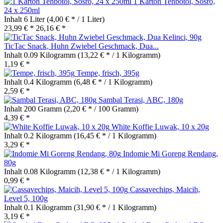
1 Karton Tehbotol, Sosro,
24 x 250ml
Inhalt
6 Liter
(4,00 € * / 1 Liter)
23,99 € *
26,16 € *
TicTac Snack, Huhn Zwiebel Geschmack, Dua...
Inhalt
0.09 Kilogramm
(13,22 € * / 1 Kilogramm)
1,19 € *
Tempe, frisch, 395g
Inhalt
0.4 Kilogramm
(6,48 € * / 1 Kilogramm)
2,59 € *
Sambal Terasi, ABC, 180g
Inhalt
200 Gramm
(2,20 € * / 100 Gramm)
4,39 € *
White Koffie Luwak, 10 x 20g
Inhalt
0.2 Kilogramm
(16,45 € * / 1 Kilogramm)
3,29 € *
Indomie Mi Goreng Rendang,
80g
Inhalt
0.08 Kilogramm
(12,38 € * / 1 Kilogramm)
0,99 € *
Cassavechips, Maicih,
Level 5, 100g
Inhalt
0.1 Kilogramm
(31,90 € * / 1 Kilogramm)
3,19 € *