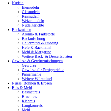
Nudeln
Eiernudeln
Glasnudeln
Reisnudeln
Weizennudeln
Nudelgerichte
Backzutaten
Aroma- & Farbstoffe
Backmischung
Geliermittel & Pudding
Hefe & Backmittel
Mehl & Margarine
Weitere Back- & Dessertzutaten
Gewürze & Gewürzmischungen
Gewürze
Gewürze für Fertiggerichte
Paniermehle
Weitere Würzmittel
Nüsse, Bohnen & Erbsen
Reis & Mehl
Basmatireis
Bruchreis
Klebreis
Langkornreis
Mehl