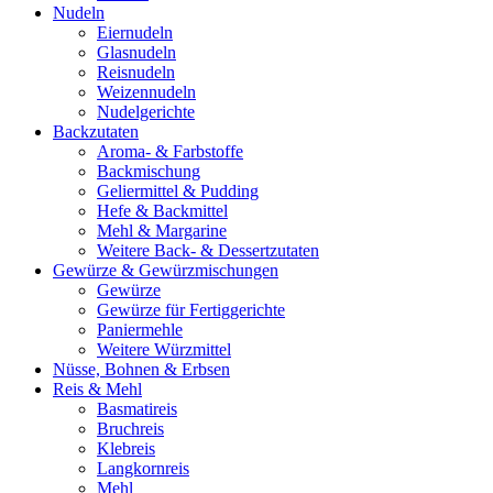
Nudeln
Eiernudeln
Glasnudeln
Reisnudeln
Weizennudeln
Nudelgerichte
Backzutaten
Aroma- & Farbstoffe
Backmischung
Geliermittel & Pudding
Hefe & Backmittel
Mehl & Margarine
Weitere Back- & Dessertzutaten
Gewürze & Gewürzmischungen
Gewürze
Gewürze für Fertiggerichte
Paniermehle
Weitere Würzmittel
Nüsse, Bohnen & Erbsen
Reis & Mehl
Basmatireis
Bruchreis
Klebreis
Langkornreis
Mehl