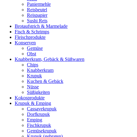
Paniermehle
Reisbeutel
Reispapier
Sushi Reis
Brotaufstrich & Marmelade
Fisch & Schrimps
Fleischprodukte
Konserven
Gemüse
Obst
Knabberkram, Gebäck & Süßwaren
Chips
Knabberkram
Krupuk
Kuchen & Gebäck
Nüsse
Süßigkeiten
Kokosprodukte
Krupuk & Emping
Cassavekrupuk
Dorfkrupuk
Emping
Fischkrupuk
Gemüsekrupuk
Krupuk (gebraten)