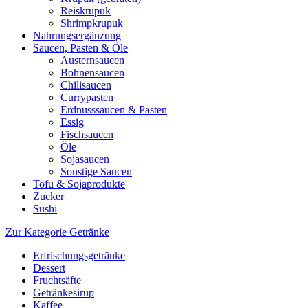
Reiskrupuk
Shrimpkrupuk
Nahrungsergänzung
Saucen, Pasten & Öle
Austernsaucen
Bohnensaucen
Chilisaucen
Currypasten
Erdnusssaucen & Pasten
Essig
Fischsaucen
Öle
Sojasaucen
Sonstige Saucen
Tofu & Sojaprodukte
Zucker
Sushi
Zur Kategorie Getränke
Erfrischungsgetränke
Dessert
Fruchtsäfte
Getränkesirup
Kaffee