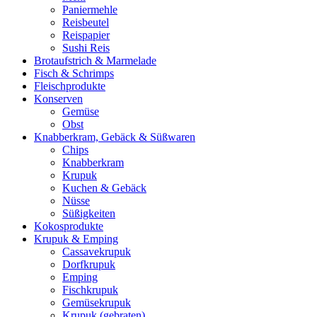
Paniermehle
Reisbeutel
Reispapier
Sushi Reis
Brotaufstrich & Marmelade
Fisch & Schrimps
Fleischprodukte
Konserven
Gemüse
Obst
Knabberkram, Gebäck & Süßwaren
Chips
Knabberkram
Krupuk
Kuchen & Gebäck
Nüsse
Süßigkeiten
Kokosprodukte
Krupuk & Emping
Cassavekrupuk
Dorfkrupuk
Emping
Fischkrupuk
Gemüsekrupuk
Krupuk (gebraten)