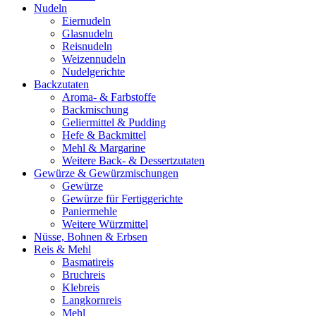
Nudeln
Eiernudeln
Glasnudeln
Reisnudeln
Weizennudeln
Nudelgerichte
Backzutaten
Aroma- & Farbstoffe
Backmischung
Geliermittel & Pudding
Hefe & Backmittel
Mehl & Margarine
Weitere Back- & Dessertzutaten
Gewürze & Gewürzmischungen
Gewürze
Gewürze für Fertiggerichte
Paniermehle
Weitere Würzmittel
Nüsse, Bohnen & Erbsen
Reis & Mehl
Basmatireis
Bruchreis
Klebreis
Langkornreis
Mehl