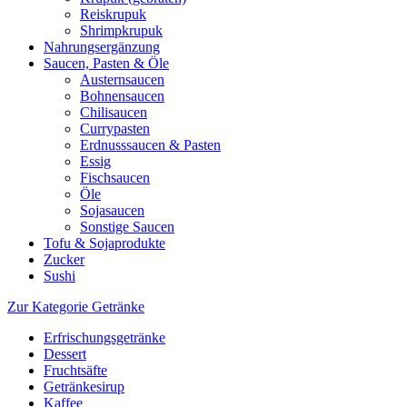
Reiskrupuk
Shrimpkrupuk
Nahrungsergänzung
Saucen, Pasten & Öle
Austernsaucen
Bohnensaucen
Chilisaucen
Currypasten
Erdnusssaucen & Pasten
Essig
Fischsaucen
Öle
Sojasaucen
Sonstige Saucen
Tofu & Sojaprodukte
Zucker
Sushi
Zur Kategorie Getränke
Erfrischungsgetränke
Dessert
Fruchtsäfte
Getränkesirup
Kaffee