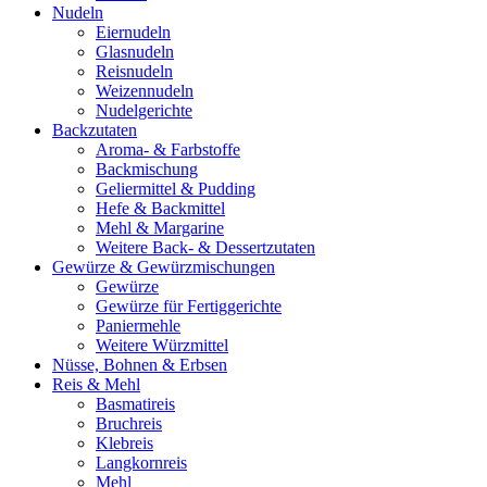
Nudeln
Eiernudeln
Glasnudeln
Reisnudeln
Weizennudeln
Nudelgerichte
Backzutaten
Aroma- & Farbstoffe
Backmischung
Geliermittel & Pudding
Hefe & Backmittel
Mehl & Margarine
Weitere Back- & Dessertzutaten
Gewürze & Gewürzmischungen
Gewürze
Gewürze für Fertiggerichte
Paniermehle
Weitere Würzmittel
Nüsse, Bohnen & Erbsen
Reis & Mehl
Basmatireis
Bruchreis
Klebreis
Langkornreis
Mehl