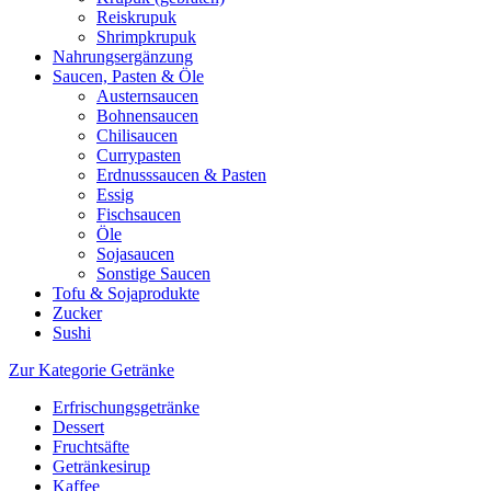
Reiskrupuk
Shrimpkrupuk
Nahrungsergänzung
Saucen, Pasten & Öle
Austernsaucen
Bohnensaucen
Chilisaucen
Currypasten
Erdnusssaucen & Pasten
Essig
Fischsaucen
Öle
Sojasaucen
Sonstige Saucen
Tofu & Sojaprodukte
Zucker
Sushi
Zur Kategorie Getränke
Erfrischungsgetränke
Dessert
Fruchtsäfte
Getränkesirup
Kaffee