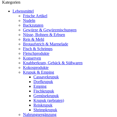
Kategorien
Lebensmittel
Frische Artikel
Nudeln
Backzutaten
Gewürze & Gewürzmischungen
Nüsse, Bohnen & Erbsen
Reis & Mehl
Brotaufstrich & Marmelade
Fisch & Schrimps
Fleischprodukte
Konserven
Knabberkram, Gebäck & Süßwaren
Kokosprodukte
Krupuk & Emping
Cassavekrupuk
Dorfkrupuk
Emping
Fischkrupuk
Gemüsekrupuk
Krupuk (gebraten)
Reiskrupuk
Shrimpkrupuk
Nahrungsergänzung