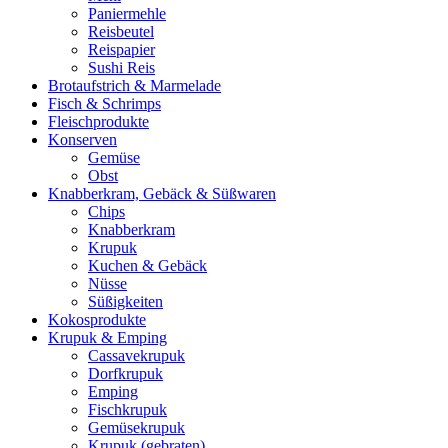
Paniermehle
Reisbeutel
Reispapier
Sushi Reis
Brotaufstrich & Marmelade
Fisch & Schrimps
Fleischprodukte
Konserven
Gemüse
Obst
Knabberkram, Gebäck & Süßwaren
Chips
Knabberkram
Krupuk
Kuchen & Gebäck
Nüsse
Süßigkeiten
Kokosprodukte
Krupuk & Emping
Cassavekrupuk
Dorfkrupuk
Emping
Fischkrupuk
Gemüsekrupuk
Krupuk (gebraten)