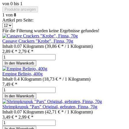
von
0
bis
1
Produkte anzeigen
1
von
8
Artikel pro Seite:
Für die Filterung wurden keine Ergebnisse gefunden!
Cassave Crackers "Krobe", Finna, 70g
Inhalt
0.07 Kilogramm
(39,86 € * / 1 Kilogramm)
2,89 € *
2,79 € *
In den
Warenkorb
Emping Belinjo, 400g
Inhalt
0.4 Kilogramm
(18,73 € * / 1 Kilogramm)
7,49 € *
In den
Warenkorb
Shrimpkrupuk "Pars" Original, gebraten, Finna, 70g
Inhalt
0.07 Kilogramm
(42,71 € * / 1 Kilogramm)
3,49 € *
2,99 € *
In den
Warenkorb