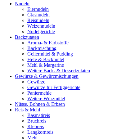
Nudeln
Eiernudeln
Glasnudeln
Reisnudeln
Weizennudeln
Nudelgerichte
Backzutaten
Aroma- & Farbstoffe
Backmischung
Geliermittel & Pudding
Hefe & Backmittel
Mehl & Margarine
Weitere Back- & Dessertzutaten
Gewürze & Gewürzmischungen
Gewürze
Gewürze für Fertiggerichte
Paniermehle
Weitere Würzmittel
Nüsse, Bohnen & Erbsen
Reis & Mehl
Basmatireis
Bruchreis
Klebreis
Langkornreis
Mehl