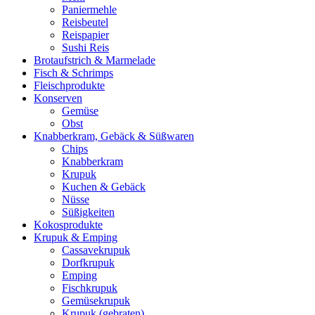
Paniermehle
Reisbeutel
Reispapier
Sushi Reis
Brotaufstrich & Marmelade
Fisch & Schrimps
Fleischprodukte
Konserven
Gemüse
Obst
Knabberkram, Gebäck & Süßwaren
Chips
Knabberkram
Krupuk
Kuchen & Gebäck
Nüsse
Süßigkeiten
Kokosprodukte
Krupuk & Emping
Cassavekrupuk
Dorfkrupuk
Emping
Fischkrupuk
Gemüsekrupuk
Krupuk (gebraten)