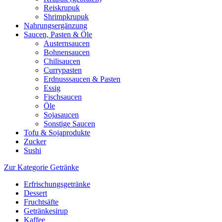
Reiskrupuk
Shrimpkrupuk
Nahrungsergänzung
Saucen, Pasten & Öle
Austernsaucen
Bohnensaucen
Chilisaucen
Currypasten
Erdnusssaucen & Pasten
Essig
Fischsaucen
Öle
Sojasaucen
Sonstige Saucen
Tofu & Sojaprodukte
Zucker
Sushi
Zur Kategorie Getränke
Erfrischungsgetränke
Dessert
Fruchtsäfte
Getränkesirup
Kaffee