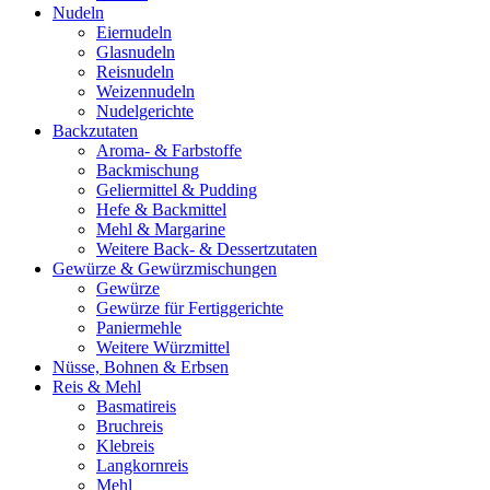
Nudeln
Eiernudeln
Glasnudeln
Reisnudeln
Weizennudeln
Nudelgerichte
Backzutaten
Aroma- & Farbstoffe
Backmischung
Geliermittel & Pudding
Hefe & Backmittel
Mehl & Margarine
Weitere Back- & Dessertzutaten
Gewürze & Gewürzmischungen
Gewürze
Gewürze für Fertiggerichte
Paniermehle
Weitere Würzmittel
Nüsse, Bohnen & Erbsen
Reis & Mehl
Basmatireis
Bruchreis
Klebreis
Langkornreis
Mehl