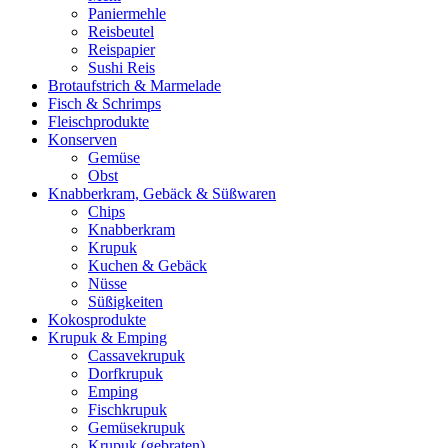
Paniermehle
Reisbeutel
Reispapier
Sushi Reis
Brotaufstrich & Marmelade
Fisch & Schrimps
Fleischprodukte
Konserven
Gemüse
Obst
Knabberkram, Gebäck & Süßwaren
Chips
Knabberkram
Krupuk
Kuchen & Gebäck
Nüsse
Süßigkeiten
Kokosprodukte
Krupuk & Emping
Cassavekrupuk
Dorfkrupuk
Emping
Fischkrupuk
Gemüsekrupuk
Krupuk (gebraten)