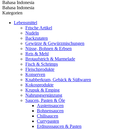
Bahasa Indonesia
Bahasa Indonesia
Kategorien
Lebensmittel
Frische Artikel
Nudeln
Backzutaten
Gewürze & Gewürzmischungen
Nüsse, Bohnen & Erbsen
Reis & Mehl
Brotaufstrich & Marmelade
Fisch & Schrimps
Fleischprodukte
Konserven
Knabberkram, Gebäck & Süßwaren
Kokosprodukte
Krupuk & Emping
Nahrungsergänzung
Saucen, Pasten & Öle
Austernsaucen
Bohnensaucen
Chilisaucen
Currypasten
Erdnusssaucen & Pasten