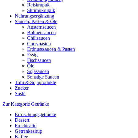
Reiskrupuk
Shrimpkrupuk
Nahrungsergänzung
Saucen, Pasten & Öle
Austernsaucen
Bohnensaucen
Chilisaucen
Currypasten
Erdnusssaucen & Pasten
Essig
Fischsaucen
Öle
Sojasaucen
Sonstige Saucen
Tofu & Sojaprodukte
Zucker
Sushi
Zur Kategorie Getränke
Erfrischungsgetränke
Dessert
Fruchtsäfte
Getränkesirup
Kaffee