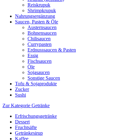
Reiskrupuk
Shrimpkrupuk
Nahrungsergänzung
Saucen, Pasten & Öle
Austernsaucen
Bohnensaucen
Chilisaucen
Currypasten
Erdnusssaucen & Pasten
Essig
Fischsaucen
Öle
Sojasaucen
Sonstige Saucen
Tofu & Sojaprodukte
Zucker
Sushi
Zur Kategorie Getränke
Erfrischungsgetränke
Dessert
Fruchtsäfte
Getränkesirup
Kaffee