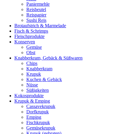
Paniermehle
Reisbeutel
Reispapier
Sushi Reis
Brotaufstrich & Marmelade
Fisch & Schrimps
Fleischprodukte
Konserven
Gemüse
Obst
Knabberkram, Gebäck & Süßwaren
Chips
Knabberkram
Krupuk
Kuchen & Gebäck
Nüsse
Süßigkeiten
Kokosprodukte
Krupuk & Emping
Cassavekrupuk
Dorfkrupuk
Emping
Fischkrupuk
Gemüsekrupuk
Krupuk (gebraten)