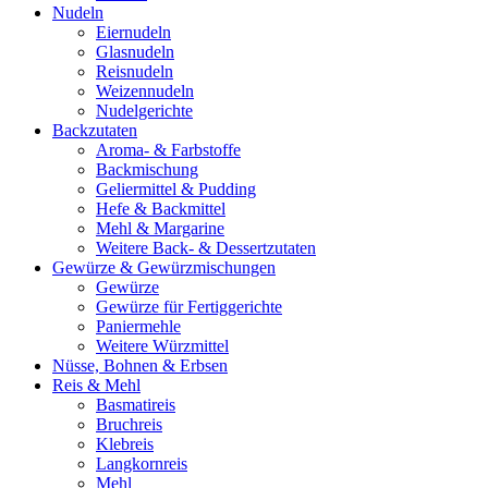
Nudeln
Eiernudeln
Glasnudeln
Reisnudeln
Weizennudeln
Nudelgerichte
Backzutaten
Aroma- & Farbstoffe
Backmischung
Geliermittel & Pudding
Hefe & Backmittel
Mehl & Margarine
Weitere Back- & Dessertzutaten
Gewürze & Gewürzmischungen
Gewürze
Gewürze für Fertiggerichte
Paniermehle
Weitere Würzmittel
Nüsse, Bohnen & Erbsen
Reis & Mehl
Basmatireis
Bruchreis
Klebreis
Langkornreis
Mehl