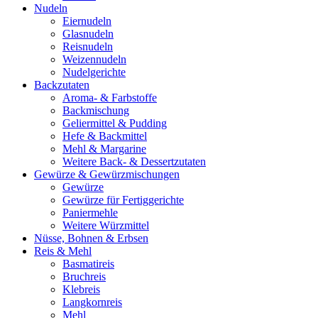
Nudeln
Eiernudeln
Glasnudeln
Reisnudeln
Weizennudeln
Nudelgerichte
Backzutaten
Aroma- & Farbstoffe
Backmischung
Geliermittel & Pudding
Hefe & Backmittel
Mehl & Margarine
Weitere Back- & Dessertzutaten
Gewürze & Gewürzmischungen
Gewürze
Gewürze für Fertiggerichte
Paniermehle
Weitere Würzmittel
Nüsse, Bohnen & Erbsen
Reis & Mehl
Basmatireis
Bruchreis
Klebreis
Langkornreis
Mehl