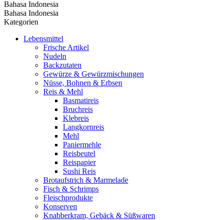
Bahasa Indonesia
Bahasa Indonesia
Kategorien
Lebensmittel
Frische Artikel
Nudeln
Backzutaten
Gewürze & Gewürzmischungen
Nüsse, Bohnen & Erbsen
Reis & Mehl
Basmatireis
Bruchreis
Klebreis
Langkornreis
Mehl
Paniermehle
Reisbeutel
Reispapier
Sushi Reis
Brotaufstrich & Marmelade
Fisch & Schrimps
Fleischprodukte
Konserven
Knabberkram, Gebäck & Süßwaren