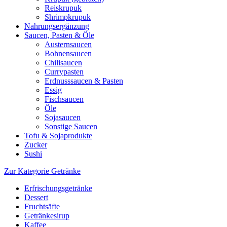
Reiskrupuk
Shrimpkrupuk
Nahrungsergänzung
Saucen, Pasten & Öle
Austernsaucen
Bohnensaucen
Chilisaucen
Currypasten
Erdnusssaucen & Pasten
Essig
Fischsaucen
Öle
Sojasaucen
Sonstige Saucen
Tofu & Sojaprodukte
Zucker
Sushi
Zur Kategorie Getränke
Erfrischungsgetränke
Dessert
Fruchtsäfte
Getränkesirup
Kaffee