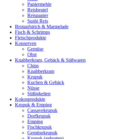
Paniermehle
Reisbeutel
Reispapier
Sushi Reis
Brotaufstrich & Marmelade
Fisch & Schrimps
Fleischprodukte
Konserven
Gemüse
Obst
Knabberkram, Gebäck & Süßwaren
Chips
Knabberkram
Krupuk
Kuchen & Gebäck
Nüsse
Süßigkeiten
Kokosprodukte
Krupuk & Emping
Cassavekrupuk
Dorfkrupuk
Emping
Fischkrupuk
Gemüsekrupuk
Krupuk (gebraten)