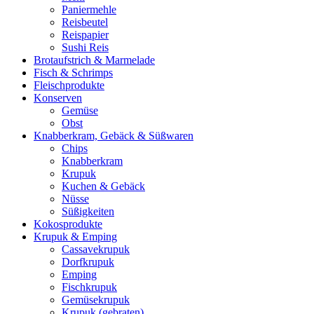
Paniermehle
Reisbeutel
Reispapier
Sushi Reis
Brotaufstrich & Marmelade
Fisch & Schrimps
Fleischprodukte
Konserven
Gemüse
Obst
Knabberkram, Gebäck & Süßwaren
Chips
Knabberkram
Krupuk
Kuchen & Gebäck
Nüsse
Süßigkeiten
Kokosprodukte
Krupuk & Emping
Cassavekrupuk
Dorfkrupuk
Emping
Fischkrupuk
Gemüsekrupuk
Krupuk (gebraten)