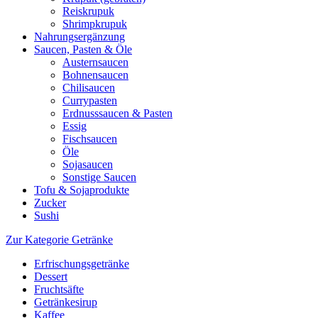
Reiskrupuk
Shrimpkrupuk
Nahrungsergänzung
Saucen, Pasten & Öle
Austernsaucen
Bohnensaucen
Chilisaucen
Currypasten
Erdnusssaucen & Pasten
Essig
Fischsaucen
Öle
Sojasaucen
Sonstige Saucen
Tofu & Sojaprodukte
Zucker
Sushi
Zur Kategorie Getränke
Erfrischungsgetränke
Dessert
Fruchtsäfte
Getränkesirup
Kaffee