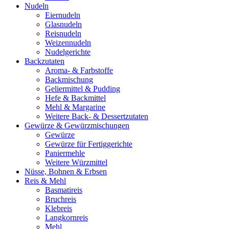
Nudeln
Eiernudeln
Glasnudeln
Reisnudeln
Weizennudeln
Nudelgerichte
Backzutaten
Aroma- & Farbstoffe
Backmischung
Geliermittel & Pudding
Hefe & Backmittel
Mehl & Margarine
Weitere Back- & Dessertzutaten
Gewürze & Gewürzmischungen
Gewürze
Gewürze für Fertiggerichte
Paniermehle
Weitere Würzmittel
Nüsse, Bohnen & Erbsen
Reis & Mehl
Basmatireis
Bruchreis
Klebreis
Langkornreis
Mehl