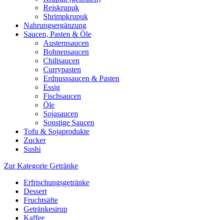
Reiskrupuk
Shrimpkrupuk
Nahrungsergänzung
Saucen, Pasten & Öle
Austernsaucen
Bohnensaucen
Chilisaucen
Currypasten
Erdnusssaucen & Pasten
Essig
Fischsaucen
Öle
Sojasaucen
Sonstige Saucen
Tofu & Sojaprodukte
Zucker
Sushi
Zur Kategorie Getränke
Erfrischungsgetränke
Dessert
Fruchtsäfte
Getränkesirup
Kaffee