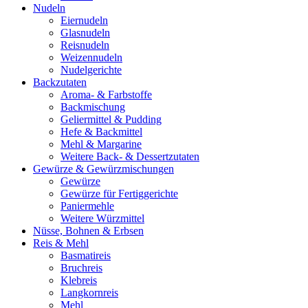
Nudeln
Eiernudeln
Glasnudeln
Reisnudeln
Weizennudeln
Nudelgerichte
Backzutaten
Aroma- & Farbstoffe
Backmischung
Geliermittel & Pudding
Hefe & Backmittel
Mehl & Margarine
Weitere Back- & Dessertzutaten
Gewürze & Gewürzmischungen
Gewürze
Gewürze für Fertiggerichte
Paniermehle
Weitere Würzmittel
Nüsse, Bohnen & Erbsen
Reis & Mehl
Basmatireis
Bruchreis
Klebreis
Langkornreis
Mehl