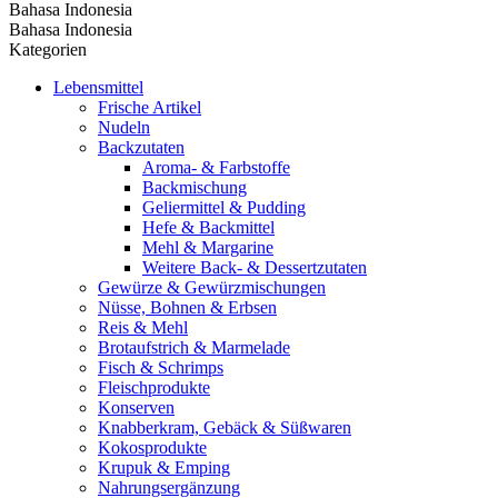
Bahasa Indonesia
Bahasa Indonesia
Kategorien
Lebensmittel
Frische Artikel
Nudeln
Backzutaten
Aroma- & Farbstoffe
Backmischung
Geliermittel & Pudding
Hefe & Backmittel
Mehl & Margarine
Weitere Back- & Dessertzutaten
Gewürze & Gewürzmischungen
Nüsse, Bohnen & Erbsen
Reis & Mehl
Brotaufstrich & Marmelade
Fisch & Schrimps
Fleischprodukte
Konserven
Knabberkram, Gebäck & Süßwaren
Kokosprodukte
Krupuk & Emping
Nahrungsergänzung