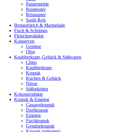
Paniermehle
Reisbeutel
Reispapier
Sushi Reis
Brotaufstrich & Marmelade
Fisch & Schrimps
Fleischprodukte
Konserven
Gemüse
Obst
Knabberkram, Gebäck & Süßwaren
Chips
Knabberkram
Krupuk
Kuchen & Gebäck
Nüsse
Süßigkeiten
Kokosprodukte
Krupuk & Emping
Cassavekrupuk
Dorfkrupuk
Emping
Fischkrupuk
Gemüsekrupuk
Krupuk (gebraten)