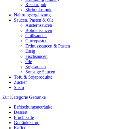
Reiskrupuk
Shrimpkrupuk
Nahrungsergänzung
Saucen, Pasten & Öle
Austernsaucen
Bohnensaucen
Chilisaucen
Currypasten
Erdnusssaucen & Pasten
Essig
Fischsaucen
Öle
Sojasaucen
Sonstige Saucen
Tofu & Sojaprodukte
Zucker
Sushi
Zur Kategorie Getränke
Erfrischungsgetränke
Dessert
Fruchtsäfte
Getränkesirup
Kaffee