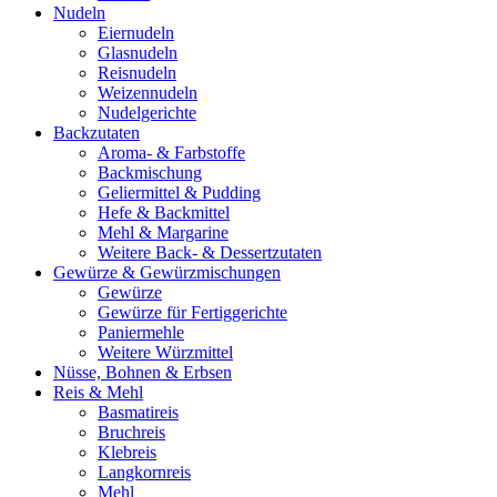
Nudeln
Eiernudeln
Glasnudeln
Reisnudeln
Weizennudeln
Nudelgerichte
Backzutaten
Aroma- & Farbstoffe
Backmischung
Geliermittel & Pudding
Hefe & Backmittel
Mehl & Margarine
Weitere Back- & Dessertzutaten
Gewürze & Gewürzmischungen
Gewürze
Gewürze für Fertiggerichte
Paniermehle
Weitere Würzmittel
Nüsse, Bohnen & Erbsen
Reis & Mehl
Basmatireis
Bruchreis
Klebreis
Langkornreis
Mehl