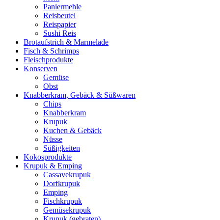
Paniermehle
Reisbeutel
Reispapier
Sushi Reis
Brotaufstrich & Marmelade
Fisch & Schrimps
Fleischprodukte
Konserven
Gemüse
Obst
Knabberkram, Gebäck & Süßwaren
Chips
Knabberkram
Krupuk
Kuchen & Gebäck
Nüsse
Süßigkeiten
Kokosprodukte
Krupuk & Emping
Cassavekrupuk
Dorfkrupuk
Emping
Fischkrupuk
Gemüsekrupuk
Krupuk (gebraten)