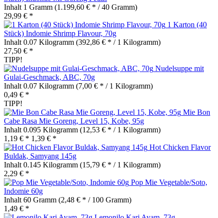
Inhalt
1 Gramm
(1.199,60 € * / 40 Gramm)
29,99 € *
1 Karton (40
Stück) Indomie Shrimp Flavour, 70g
Inhalt
0.07 Kilogramm
(392,86 € * / 1 Kilogramm)
27,50 € *
TIPP!
Nudelsuppe mit
Gulai-Geschmack, ABC, 70g
Inhalt
0.07 Kilogramm
(7,00 € * / 1 Kilogramm)
0,49 € *
TIPP!
Mie Bon
Cabe Rasa Mie Goreng, Level 15, Kobe, 95g
Inhalt
0.095 Kilogramm
(12,53 € * / 1 Kilogramm)
1,19 € *
1,39 € *
Hot Chicken Flavor
Buldak, Samyang 145g
Inhalt
0.145 Kilogramm
(15,79 € * / 1 Kilogramm)
2,29 € *
Pop Mie Vegetable/Soto,
Indomie 60g
Inhalt
60 Gramm
(2,48 € * / 100 Gramm)
1,49 € *
Lemonilo Kari Ayam, 73g