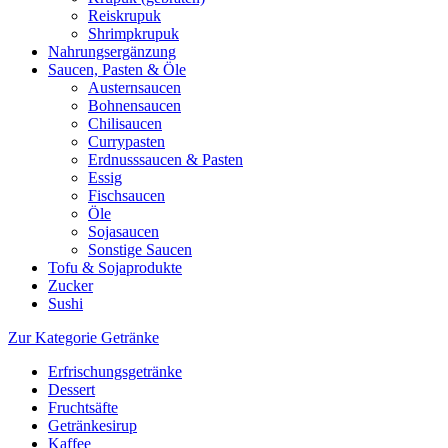
Reiskrupuk
Shrimpkrupuk
Nahrungsergänzung
Saucen, Pasten & Öle
Austernsaucen
Bohnensaucen
Chilisaucen
Currypasten
Erdnusssaucen & Pasten
Essig
Fischsaucen
Öle
Sojasaucen
Sonstige Saucen
Tofu & Sojaprodukte
Zucker
Sushi
Zur Kategorie Getränke
Erfrischungsgetränke
Dessert
Fruchtsäfte
Getränkesirup
Kaffee