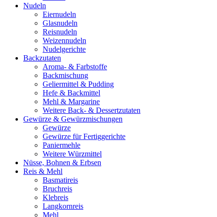
Nudeln
Eiernudeln
Glasnudeln
Reisnudeln
Weizennudeln
Nudelgerichte
Backzutaten
Aroma- & Farbstoffe
Backmischung
Geliermittel & Pudding
Hefe & Backmittel
Mehl & Margarine
Weitere Back- & Dessertzutaten
Gewürze & Gewürzmischungen
Gewürze
Gewürze für Fertiggerichte
Paniermehle
Weitere Würzmittel
Nüsse, Bohnen & Erbsen
Reis & Mehl
Basmatireis
Bruchreis
Klebreis
Langkornreis
Mehl