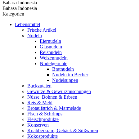
Bahasa Indonesia
Bahasa Indonesia
Kategorien
Lebensmittel
Frische Artikel
Nudeln
Eiernudeln
Glasnudeln
Reisnudeln
Weizennudeln
Nudelgerichte
Bratnudeln
Nudeln im Becher
Nudelsuppen
Backzutaten
Gewürze & Gewürzmischungen
Nüsse, Bohnen & Erbsen
Reis & Mehl
Brotaufstrich & Marmelade
Fisch & Schrimps
Fleischprodukte
Konserven
Knabberkram, Gebäck & Süßwaren
Kokosprodukte