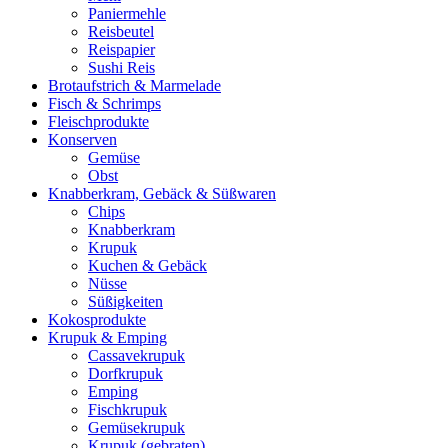
Paniermehle
Reisbeutel
Reispapier
Sushi Reis
Brotaufstrich & Marmelade
Fisch & Schrimps
Fleischprodukte
Konserven
Gemüse
Obst
Knabberkram, Gebäck & Süßwaren
Chips
Knabberkram
Krupuk
Kuchen & Gebäck
Nüsse
Süßigkeiten
Kokosprodukte
Krupuk & Emping
Cassavekrupuk
Dorfkrupuk
Emping
Fischkrupuk
Gemüsekrupuk
Krupuk (gebraten)