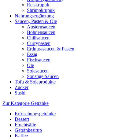
Reiskrupuk
Shrimpkrupuk
Nahrungsergänzung
Saucen, Pasten & Öle
Austernsaucen
Bohnensaucen
Chilisaucen
Currypasten
Erdnusssaucen & Pasten
Essig
Fischsaucen
Öle
Sojasaucen
Sonstige Saucen
Tofu & Sojaprodukte
Zucker
Sushi
Zur Kategorie Getränke
Erfrischungsgetränke
Dessert
Fruchtsäfte
Getränkesirup
Kaffee