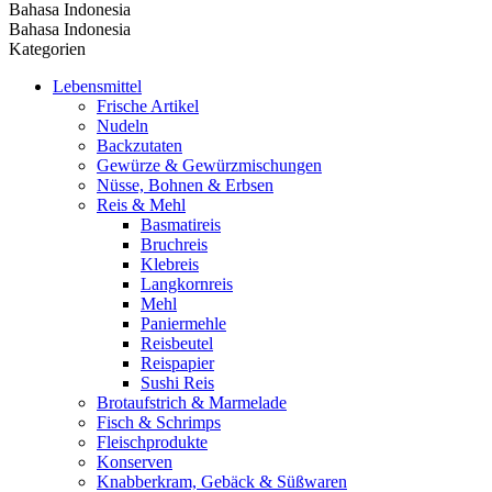
Bahasa Indonesia
Bahasa Indonesia
Kategorien
Lebensmittel
Frische Artikel
Nudeln
Backzutaten
Gewürze & Gewürzmischungen
Nüsse, Bohnen & Erbsen
Reis & Mehl
Basmatireis
Bruchreis
Klebreis
Langkornreis
Mehl
Paniermehle
Reisbeutel
Reispapier
Sushi Reis
Brotaufstrich & Marmelade
Fisch & Schrimps
Fleischprodukte
Konserven
Knabberkram, Gebäck & Süßwaren