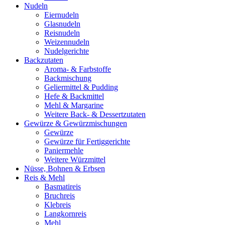
Nudeln
Eiernudeln
Glasnudeln
Reisnudeln
Weizennudeln
Nudelgerichte
Backzutaten
Aroma- & Farbstoffe
Backmischung
Geliermittel & Pudding
Hefe & Backmittel
Mehl & Margarine
Weitere Back- & Dessertzutaten
Gewürze & Gewürzmischungen
Gewürze
Gewürze für Fertiggerichte
Paniermehle
Weitere Würzmittel
Nüsse, Bohnen & Erbsen
Reis & Mehl
Basmatireis
Bruchreis
Klebreis
Langkornreis
Mehl