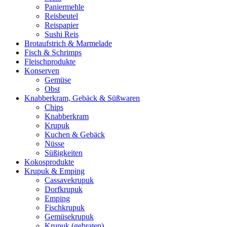
Paniermehle
Reisbeutel
Reispapier
Sushi Reis
Brotaufstrich & Marmelade
Fisch & Schrimps
Fleischprodukte
Konserven
Gemüse
Obst
Knabberkram, Gebäck & Süßwaren
Chips
Knabberkram
Krupuk
Kuchen & Gebäck
Nüsse
Süßigkeiten
Kokosprodukte
Krupuk & Emping
Cassavekrupuk
Dorfkrupuk
Emping
Fischkrupuk
Gemüsekrupuk
Krupuk (gebraten)