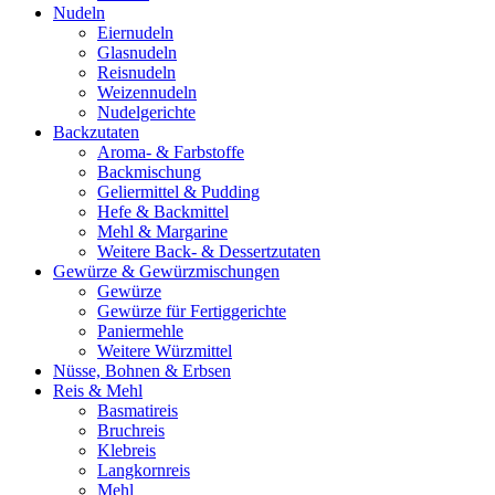
Nudeln
Eiernudeln
Glasnudeln
Reisnudeln
Weizennudeln
Nudelgerichte
Backzutaten
Aroma- & Farbstoffe
Backmischung
Geliermittel & Pudding
Hefe & Backmittel
Mehl & Margarine
Weitere Back- & Dessertzutaten
Gewürze & Gewürzmischungen
Gewürze
Gewürze für Fertiggerichte
Paniermehle
Weitere Würzmittel
Nüsse, Bohnen & Erbsen
Reis & Mehl
Basmatireis
Bruchreis
Klebreis
Langkornreis
Mehl