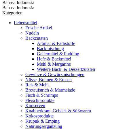
Bahasa Indonesia
Bahasa Indonesia
Kategorien
Lebensmittel
Frische Artikel
Nudeln
Backzutaten
Aroma- & Farbstoffe
Backmischung
Geliermittel & Pudding
Hefe & Backmittel
Mehl & Margarine
Weitere Back- & Dessertzutaten
Gewürze & Gewürzmischungen
Nüsse, Bohnen & Erbsen
Reis & Mehl
Brotaufstrich & Marmelade
Fisch & Schrimps
Fleischprodukte
Konserven
Knabberkram, Gebäck & Süßwaren
Kokosprodukte
Krupuk & Emping
Nahrungsergänzung