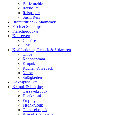
Paniermehle
Reisbeutel
Reispapier
Sushi Reis
Brotaufstrich & Marmelade
Fisch & Schrimps
Fleischprodukte
Konserven
Gemüse
Obst
Knabberkram, Gebäck & Süßwaren
Chips
Knabberkram
Krupuk
Kuchen & Gebäck
Nüsse
Süßigkeiten
Kokosprodukte
Krupuk & Emping
Cassavekrupuk
Dorfkrupuk
Emping
Fischkrupuk
Gemüsekrupuk
Krupuk (gebraten)