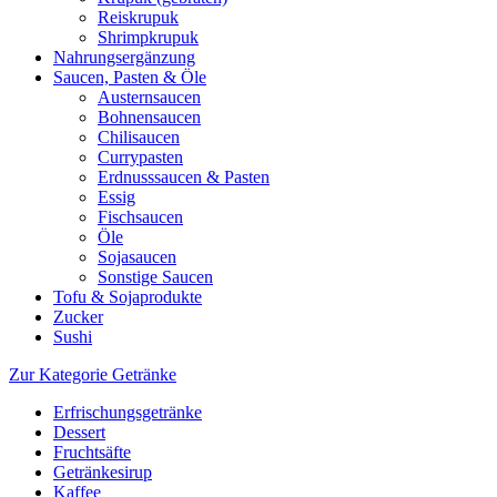
Reiskrupuk
Shrimpkrupuk
Nahrungsergänzung
Saucen, Pasten & Öle
Austernsaucen
Bohnensaucen
Chilisaucen
Currypasten
Erdnusssaucen & Pasten
Essig
Fischsaucen
Öle
Sojasaucen
Sonstige Saucen
Tofu & Sojaprodukte
Zucker
Sushi
Zur Kategorie Getränke
Erfrischungsgetränke
Dessert
Fruchtsäfte
Getränkesirup
Kaffee