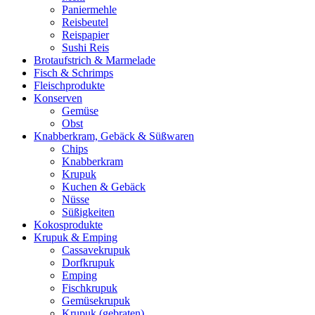
Paniermehle
Reisbeutel
Reispapier
Sushi Reis
Brotaufstrich & Marmelade
Fisch & Schrimps
Fleischprodukte
Konserven
Gemüse
Obst
Knabberkram, Gebäck & Süßwaren
Chips
Knabberkram
Krupuk
Kuchen & Gebäck
Nüsse
Süßigkeiten
Kokosprodukte
Krupuk & Emping
Cassavekrupuk
Dorfkrupuk
Emping
Fischkrupuk
Gemüsekrupuk
Krupuk (gebraten)