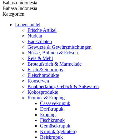
Bahasa Indonesia
Bahasa Indonesia
Kategorien
Lebensmittel
Frische Artikel
Nudeln
Backzutaten
Gewürze & Gewürzmischungen
Nüsse, Bohnen & Erbsen
Reis & Mehl
Brotaufstrich & Marmelade
Fisch & Schrimps
Fleischprodukte
Konserven
Knabberkram, Gebäck & Süßwaren
Kokosprodukte
Krupuk & Emping
Cassavekrupuk
Dorfkrupuk
Emping
Fischkrupuk
Gemüsekrupuk
Krupuk (gebraten)
Reiskrupuk