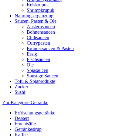
Reiskrupuk
Shrimpkrupuk
Nahrungsergänzung
Saucen, Pasten & Öle
Austernsaucen
Bohnensaucen
Chilisaucen
Currypasten
Erdnusssaucen & Pasten
Essig
Fischsaucen
Öle
Sojasaucen
Sonstige Saucen
Tofu & Sojaprodukte
Zucker
Sushi
Zur Kategorie Getränke
Erfrischungsgetränke
Dessert
Fruchtsäfte
Getränkesirup
Kaffee