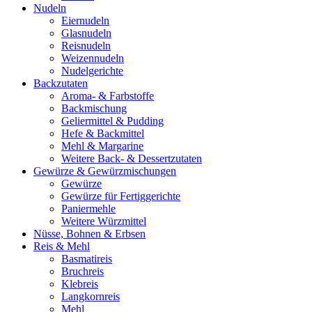
Nudeln
Eiernudeln
Glasnudeln
Reisnudeln
Weizennudeln
Nudelgerichte
Backzutaten
Aroma- & Farbstoffe
Backmischung
Geliermittel & Pudding
Hefe & Backmittel
Mehl & Margarine
Weitere Back- & Dessertzutaten
Gewürze & Gewürzmischungen
Gewürze
Gewürze für Fertiggerichte
Paniermehle
Weitere Würzmittel
Nüsse, Bohnen & Erbsen
Reis & Mehl
Basmatireis
Bruchreis
Klebreis
Langkornreis
Mehl