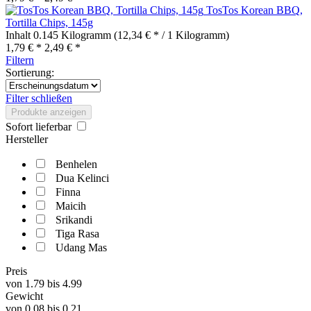
TosTos Korean BBQ,
Tortilla Chips, 145g
Inhalt
0.145 Kilogramm
(12,34 € * / 1 Kilogramm)
1,79 € *
2,49 € *
Filtern
Sortierung:
Filter schließen
Produkte anzeigen
Sofort lieferbar
Hersteller
Benhelen
Dua Kelinci
Finna
Maicih
Srikandi
Tiga Rasa
Udang Mas
Preis
von
1.79
bis
4.99
Gewicht
von
0.08
bis
0.21