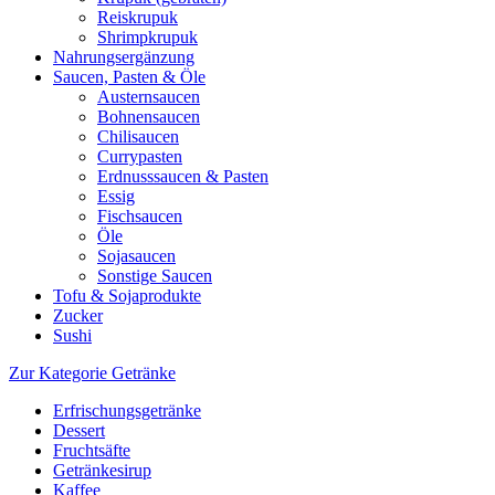
Reiskrupuk
Shrimpkrupuk
Nahrungsergänzung
Saucen, Pasten & Öle
Austernsaucen
Bohnensaucen
Chilisaucen
Currypasten
Erdnusssaucen & Pasten
Essig
Fischsaucen
Öle
Sojasaucen
Sonstige Saucen
Tofu & Sojaprodukte
Zucker
Sushi
Zur Kategorie Getränke
Erfrischungsgetränke
Dessert
Fruchtsäfte
Getränkesirup
Kaffee