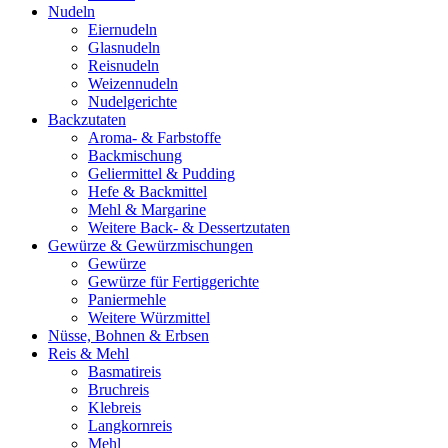
Nudeln
Eiernudeln
Glasnudeln
Reisnudeln
Weizennudeln
Nudelgerichte
Backzutaten
Aroma- & Farbstoffe
Backmischung
Geliermittel & Pudding
Hefe & Backmittel
Mehl & Margarine
Weitere Back- & Dessertzutaten
Gewürze & Gewürzmischungen
Gewürze
Gewürze für Fertiggerichte
Paniermehle
Weitere Würzmittel
Nüsse, Bohnen & Erbsen
Reis & Mehl
Basmatireis
Bruchreis
Klebreis
Langkornreis
Mehl