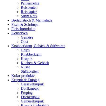
Paniermehle
Reisbeutel
Reispapier
Sushi Reis
Brotaufstrich & Marmelade
Fisch & Schrimps
Fleischprodukte
Konserven
Gemüse
Obst
Knabberkram, Gebäck & Süßwaren
Chips
Knabberkram
Krupuk
Kuchen & Gebäck
Nüsse
Süßigkeiten
Kokosprodukte
Krupuk & Emping
Cassavekrupuk
Dorfkrupuk
Emping
Fischkrupuk
Gemüsekrupuk
Krupuk (gebraten)