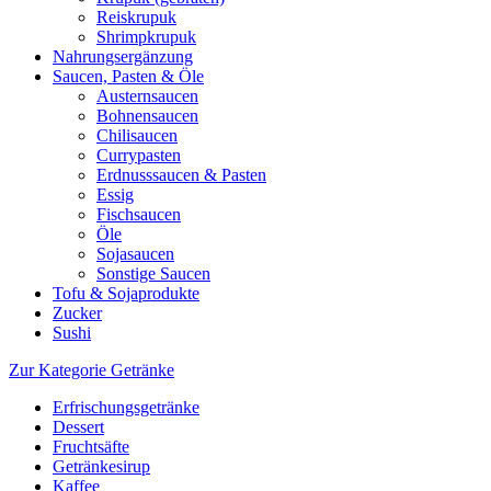
Reiskrupuk
Shrimpkrupuk
Nahrungsergänzung
Saucen, Pasten & Öle
Austernsaucen
Bohnensaucen
Chilisaucen
Currypasten
Erdnusssaucen & Pasten
Essig
Fischsaucen
Öle
Sojasaucen
Sonstige Saucen
Tofu & Sojaprodukte
Zucker
Sushi
Zur Kategorie Getränke
Erfrischungsgetränke
Dessert
Fruchtsäfte
Getränkesirup
Kaffee