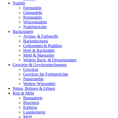
Nudeln
Eiernudeln
Glasnudeln
Reisnudeln
Weizennudeln
Nudelgerichte
Backzutaten
Aroma- & Farbstoffe
Backmischung
Geliermittel & Pudding
Hefe & Backmittel
Mehl & Margarine
Weitere Back- & Dessertzutaten
Gewürze & Gewürzmischungen
Gewürze
Gewürze für Fertiggerichte
Paniermehle
Weitere Würzmittel
Nüsse, Bohnen & Erbsen
Reis & Mehl
Basmatireis
Bruchreis
Klebreis
Langkornreis
Mehl