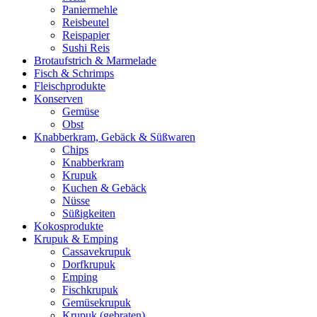
Paniermehle
Reisbeutel
Reispapier
Sushi Reis
Brotaufstrich & Marmelade
Fisch & Schrimps
Fleischprodukte
Konserven
Gemüse
Obst
Knabberkram, Gebäck & Süßwaren
Chips
Knabberkram
Krupuk
Kuchen & Gebäck
Nüsse
Süßigkeiten
Kokosprodukte
Krupuk & Emping
Cassavekrupuk
Dorfkrupuk
Emping
Fischkrupuk
Gemüsekrupuk
Krupuk (gebraten)