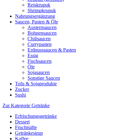
Reiskrupuk
Shrimpkrupuk
Nahrungsergänzung
Saucen, Pasten & Öle
Austernsaucen
Bohnensaucen
Chilisaucen
Currypasten
Erdnusssaucen & Pasten
Essig
Fischsaucen
Öle
Sojasaucen
Sonstige Saucen
Tofu & Sojaprodukte
Zucker
Sushi
Zur Kategorie Getränke
Erfrischungsgetränke
Dessert
Fruchtsäfte
Getränkesirup
Kaffee