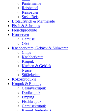
Paniermehle
Reisbeutel
Reispapier
Sushi Reis
Brotaufstrich & Marmelade
Fisch & Schrimps
Fleischprodukte
Konserven
Gemüse
Obst
Knabberkram, Gebäck & Süßwaren
Chips
Knabberkram
Krupuk
Kuchen & Gebäck
Nüsse
Süßigkeiten
Kokosprodukte
Krupuk & Emping
Cassavekrupuk
Dorfkrupuk
Emping
Fischkrupuk
Gemüsekrupuk
Krupuk (gebraten)