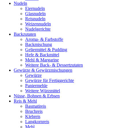
Nudeln
Eiernudeln
Glasnudeln
Reisnudeln
Weizennudeln
Nudelgerichte
Backzutaten
Aroma- & Farbstoffe
Backmischung
Geliermittel & Pudding
Hefe & Backmittel
Mehl & Margarine
Weitere Back- & Dessertzutaten
Gewürze & Gewürzmischungen
Gewürze
Gewürze für Fertiggerichte
Paniermehle
Weitere Würzmittel
Nüsse, Bohnen & Erbsen
Reis & Mehl
Basmatireis
Bruchreis
Klebreis
Langkornreis
Mehl