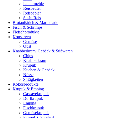
Paniermehle
Reisbeutel
Reispapier
Sushi Reis
Brotaufstrich & Marmelade
Fisch & Schrimps
Fleischprodukte
Konserven
Gemüse
Obst
Knabberkram, Gebäck & Süßwaren
Chips
Knabberkram
Krupuk
Kuchen & Gebäck
Nüsse
Süßigkeiten
Kokosprodukte
Krupuk & Emping
Cassavekrupuk
Dorfkrupuk
Emping
Fischkrupuk
Gemüsekrupuk
Krupuk (gebraten)