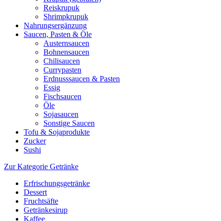
Reiskrupuk
Shrimpkrupuk
Nahrungsergänzung
Saucen, Pasten & Öle
Austernsaucen
Bohnensaucen
Chilisaucen
Currypasten
Erdnusssaucen & Pasten
Essig
Fischsaucen
Öle
Sojasaucen
Sonstige Saucen
Tofu & Sojaprodukte
Zucker
Sushi
Zur Kategorie Getränke
Erfrischungsgetränke
Dessert
Fruchtsäfte
Getränkesirup
Kaffee