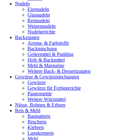
Nudeln
Eiernudeln
Glasnudeln
Reisnudeln
Weizennudeln
Nudelgerichte
Backzutaten
Aroma- & Farbstoffe
Backmischung
Geliermittel & Pudding
Hefe & Backmittel
Mehl & Margarine
Weitere Back- & Dessertzutaten
Gewürze & Gewürzmischungen
Gewürze
Gewürze für Fertiggerichte
Paniermehle
Weitere Würzmittel
Nüsse, Bohnen & Erbsen
Reis & Mehl
Basmatireis
Bruchreis
Klebreis
Langkornreis
Mehl