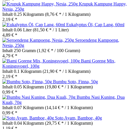
Krupuk Kampung Happy,
Nesia, 250g
Inhalt
0.25 Kilogramm
(8,76 € * / 1 Kilogramm)
2,19 € *
Eukalyptus Öl, Cap Lang, 60ml
Inhalt
0.06 Liter
(81,50 € * / 1 Liter)
4,89 € *
Seroendeng Kampoeng,
Nesia, 250g
Inhalt
250 Gramm
(1,92 € * / 100 Gramm)
4,79 € *
Bami Goreng Mix,
Koningsvogel, 100g
Inhalt
0.1 Kilogramm
(21,90 € * / 1 Kilogramm)
2,19 € *
Bumbu Soto, Finna, 50g
Inhalt
0.05 Kilogramm
(19,80 € * / 1 Kilogramm)
0,99 € *
Bumbu Nasi Kuning, Dua
Kuali, 70g
Inhalt
0.07 Kilogramm
(14,14 € * / 1 Kilogramm)
0,99 € *
Soto Ayam, Bamboe, 40g
Inhalt
0.04 Kilogramm
(29,75 € * / 1 Kilogramm)
1,19 € *