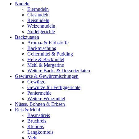
Nudeln
Eiernudeln
Glasnudeln
Reisnudeln
Weizennudeln
Nudelgerichte
Backzutaten
Aroma- & Farbstoffe
Backmischung
Geliermittel & Pudding
Hefe & Backmittel
Mehl & Margarine
Weitere Back- & Dessertzutaten
Gewürze & Gewürzmischungen
Gewürze
Gewürze für Fertiggerichte
Paniermehle
Weitere Würzmittel
Nüsse, Bohnen & Erbsen
Reis & Mehl
Basmatireis
Bruchreis
Klebreis
Langkornreis
Mehl