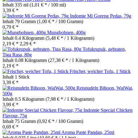
Inhalt
335 ml
(1,01 € * / 100 ml)
3,39 € *
Indomie Mi Goreng Pedas, 79g
Inhalt
79 Gramm
(1,00 € * / 100 Gramm)
0,79 € *
Mungbohnen, 400g
Inhalt
0.4 Kilogramm
(5,48 € * / 1 Kilogramm)
2,19 € *
2,29 € *
Tofukrupuk, gebraten,
Tiga Rasa, 80g
Inhalt
0.08 Kilogramm
(27,38 € * / 1 Kilogramm)
2,19 € *
Frischer, weicher Tofu, 1 Stück
Inhalt
1 Stück
3,39 € *
Reisnudeln Bihoon, WaiWai,
500g
Inhalt
0.5 Kilogramm
(7,98 € * / 1 Kilogramm)
3,99 € *
Indomie Special Chicken
Flavour, 75g
Inhalt
75 Gramm
(0,92 € * / 100 Gramm)
0,69 € *
Aroma Paste Pandan, 25ml
Inhalt
0.025 Liter
(43,60 € * / 1 Liter)