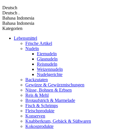
Deutsch
Deutsch
.
Bahasa Indonesia
Bahasa Indonesia
Kategorien
Lebensmittel
Frische Artikel
Nudeln
Eiernudeln
Glasnudeln
Reisnudeln
Weizennudeln
Nudelgerichte
Backzutaten
Gewürze & Gewürzmischungen
Nüsse, Bohnen & Erbsen
Reis & Mehl
Brotaufstrich & Marmelade
Fisch & Schrimps
Fleischprodukte
Konserven
Knabberkram, Gebäck & Süßwaren
Kokosprodukte