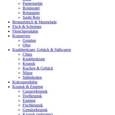
Paniermehle
Reisbeutel
Reispapier
Sushi Reis
Brotaufstrich & Marmelade
Fisch & Schrimps
Fleischprodukte
Konserven
Gemüse
Obst
Knabberkram, Gebäck & Süßwaren
Chips
Knabberkram
Krupuk
Kuchen & Gebäck
Nüsse
Süßigkeiten
Kokosprodukte
Krupuk & Emping
Cassavekrupuk
Dorfkrupuk
Emping
Fischkrupuk
Gemüsekrupuk
Krupuk (gebraten)