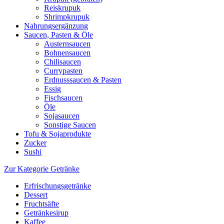
Reiskrupuk
Shrimpkrupuk
Nahrungsergänzung
Saucen, Pasten & Öle
Austernsaucen
Bohnensaucen
Chilisaucen
Currypasten
Erdnusssaucen & Pasten
Essig
Fischsaucen
Öle
Sojasaucen
Sonstige Saucen
Tofu & Sojaprodukte
Zucker
Sushi
Zur Kategorie Getränke
Erfrischungsgetränke
Dessert
Fruchtsäfte
Getränkesirup
Kaffee