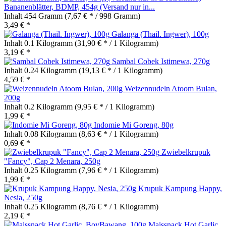
Bananenblätter, BDMP, 454g (Versand nur in...
Inhalt
454 Gramm
(7,67 € * / 998 Gramm)
3,49 € *
Galanga (Thail. Ingwer), 100g
Inhalt
0.1 Kilogramm
(31,90 € * / 1 Kilogramm)
3,19 € *
Sambal Cobek Istimewa, 270g
Inhalt
0.24 Kilogramm
(19,13 € * / 1 Kilogramm)
4,59 € *
Weizennudeln Atoom Bulan,
200g
Inhalt
0.2 Kilogramm
(9,95 € * / 1 Kilogramm)
1,99 € *
Indomie Mi Goreng, 80g
Inhalt
0.08 Kilogramm
(8,63 € * / 1 Kilogramm)
0,69 € *
Zwiebelkrupuk
"Fancy", Cap 2 Menara, 250g
Inhalt
0.25 Kilogramm
(7,96 € * / 1 Kilogramm)
1,99 € *
Krupuk Kampung Happy,
Nesia, 250g
Inhalt
0.25 Kilogramm
(8,76 € * / 1 Kilogramm)
2,19 € *
Maissnack Hot Garlic,