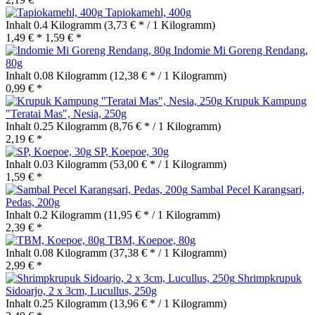
Tapiokamehl, 400g
Inhalt
0.4 Kilogramm
(3,73 € * / 1 Kilogramm)
1,49 € *
1,59 € *
Indomie Mi Goreng Rendang,
80g
Inhalt
0.08 Kilogramm
(12,38 € * / 1 Kilogramm)
0,99 € *
Krupuk Kampung
"Teratai Mas", Nesia, 250g
Inhalt
0.25 Kilogramm
(8,76 € * / 1 Kilogramm)
2,19 € *
SP, Koepoe, 30g
Inhalt
0.03 Kilogramm
(53,00 € * / 1 Kilogramm)
1,59 € *
Sambal Pecel Karangsari,
Pedas, 200g
Inhalt
0.2 Kilogramm
(11,95 € * / 1 Kilogramm)
2,39 € *
TBM, Koepoe, 80g
Inhalt
0.08 Kilogramm
(37,38 € * / 1 Kilogramm)
2,99 € *
Shrimpkrupuk
Sidoarjo, 2 x 3cm, Lucullus, 250g
Inhalt
0.25 Kilogramm
(13,96 € * / 1 Kilogramm)