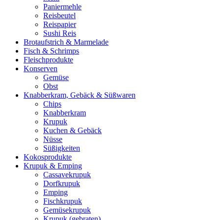
Paniermehle
Reisbeutel
Reispapier
Sushi Reis
Brotaufstrich & Marmelade
Fisch & Schrimps
Fleischprodukte
Konserven
Gemüse
Obst
Knabberkram, Gebäck & Süßwaren
Chips
Knabberkram
Krupuk
Kuchen & Gebäck
Nüsse
Süßigkeiten
Kokosprodukte
Krupuk & Emping
Cassavekrupuk
Dorfkrupuk
Emping
Fischkrupuk
Gemüsekrupuk
Krupuk (gebraten)