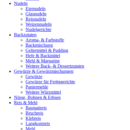
Nudeln
Eiernudeln
Glasnudeln
Reisnudeln
Weizennudeln
Nudelgerichte
Backzutaten
Aroma- & Farbstoffe
Backmischung
Geliermittel & Pudding
Hefe & Backmittel
Mehl & Margarine
Weitere Back- & Dessertzutaten
Gewürze & Gewürzmischungen
Gewürze
Gewürze für Fertiggerichte
Paniermehle
Weitere Würzmittel
Nüsse, Bohnen & Erbsen
Reis & Mehl
Basmatireis
Bruchreis
Klebreis
Langkornreis
Mehl