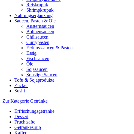
Reiskrupuk
Shrimpkrupuk
Nahrungsergänzung
Saucen, Pasten & Öle
Austernsaucen
Bohnensaucen
Chilisaucen
Currypasten
Erdnusssaucen & Pasten
Essig
Fischsaucen
Öle
Sojasaucen
Sonstige Saucen
Tofu & Sojaprodukte
Zucker
Sushi
Zur Kategorie Getränke
Erfrischungsgetränke
Dessert
Fruchtsäfte
Getränkesirup
Kaffee