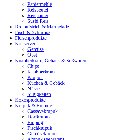
Paniermehle
Reisbeutel
Reispapier
Sushi Reis
Brotaufstrich & Marmelade
Fisch & Schrimps
Fleischprodukte
Konserven
Gemüse
Obst
Knabberkram, Gebäck & Süßwaren
Chips
Knabberkram
Krupuk
Kuchen & Gebäck
Nüsse
Süßigkeiten
Kokosprodukte
Krupuk & Emping
Cassavekrupuk
Dorfkrupuk
Emping
Fischkrupuk
Gemüsekrupuk
Krupuk (gebraten)