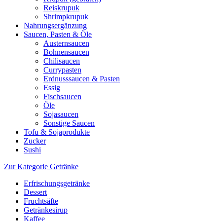
Reiskrupuk
Shrimpkrupuk
Nahrungsergänzung
Saucen, Pasten & Öle
Austernsaucen
Bohnensaucen
Chilisaucen
Currypasten
Erdnusssaucen & Pasten
Essig
Fischsaucen
Öle
Sojasaucen
Sonstige Saucen
Tofu & Sojaprodukte
Zucker
Sushi
Zur Kategorie Getränke
Erfrischungsgetränke
Dessert
Fruchtsäfte
Getränkesirup
Kaffee