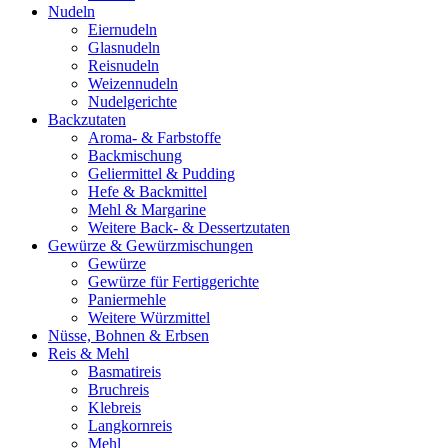
Nudeln
Eiernudeln
Glasnudeln
Reisnudeln
Weizennudeln
Nudelgerichte
Backzutaten
Aroma- & Farbstoffe
Backmischung
Geliermittel & Pudding
Hefe & Backmittel
Mehl & Margarine
Weitere Back- & Dessertzutaten
Gewürze & Gewürzmischungen
Gewürze
Gewürze für Fertiggerichte
Paniermehle
Weitere Würzmittel
Nüsse, Bohnen & Erbsen
Reis & Mehl
Basmatireis
Bruchreis
Klebreis
Langkornreis
Mehl