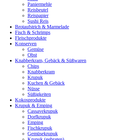
Paniermehle
Reisbeutel
Reispapier
Sushi Reis
Brotaufstrich & Marmelade
Fisch & Schrimps
Fleischprodukte
Konserven
Gemüse
Obst
Knabberkram, Gebäck & Süßwaren
Chips
Knabberkram
Krupuk
Kuchen & Gebäck
Nüsse
Süßigkeiten
Kokosprodukte
Krupuk & Emping
Cassavekrupuk
Dorfkrupuk
Emping
Fischkrupuk
Gemüsekrupuk
Krupuk (gebraten)