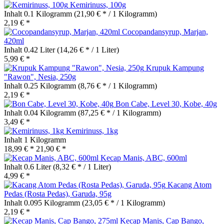
Kemirinuss, 100g
Inhalt
0.1 Kilogramm
(21,90 € * / 1 Kilogramm)
2,19 € *
Cocopandansyrup, Marjan,
420ml
Inhalt
0.42 Liter
(14,26 € * / 1 Liter)
5,99 € *
Krupuk Kampung
"Rawon", Nesia, 250g
Inhalt
0.25 Kilogramm
(8,76 € * / 1 Kilogramm)
2,19 € *
Bon Cabe, Level 30, Kobe, 40g
Inhalt
0.04 Kilogramm
(87,25 € * / 1 Kilogramm)
3,49 € *
Kemirinuss, 1kg
Inhalt
1 Kilogramm
18,99 € *
21,90 € *
Kecap Manis, ABC, 600ml
Inhalt
0.6 Liter
(8,32 € * / 1 Liter)
4,99 € *
Kacang Atom
Pedas (Rosta Pedas), Garuda, 95g
Inhalt
0.095 Kilogramm
(23,05 € * / 1 Kilogramm)
2,19 € *
Kecap Manis, Cap Bango,