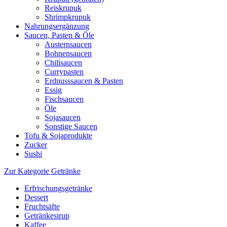
Reiskrupuk
Shrimpkrupuk
Nahrungsergänzung
Saucen, Pasten & Öle
Austernsaucen
Bohnensaucen
Chilisaucen
Currypasten
Erdnusssaucen & Pasten
Essig
Fischsaucen
Öle
Sojasaucen
Sonstige Saucen
Tofu & Sojaprodukte
Zucker
Sushi
Zur Kategorie Getränke
Erfrischungsgetränke
Dessert
Fruchtsäfte
Getränkesirup
Kaffee