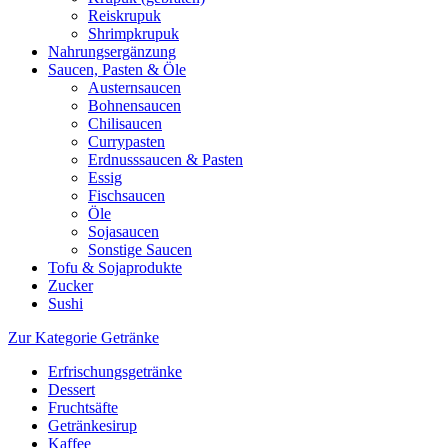
Reiskrupuk
Shrimpkrupuk
Nahrungsergänzung
Saucen, Pasten & Öle
Austernsaucen
Bohnensaucen
Chilisaucen
Currypasten
Erdnusssaucen & Pasten
Essig
Fischsaucen
Öle
Sojasaucen
Sonstige Saucen
Tofu & Sojaprodukte
Zucker
Sushi
Zur Kategorie Getränke
Erfrischungsgetränke
Dessert
Fruchtsäfte
Getränkesirup
Kaffee