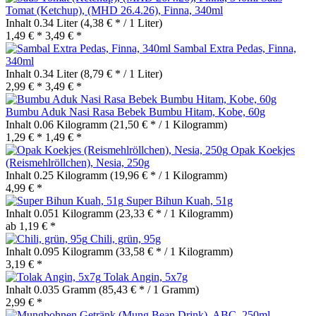
Tomat (Ketchup), (MHD 26.4.26), Finna, 340ml
Inhalt
0.34 Liter
(4,38 € * / 1 Liter)
1,49 € *
3,49 € *
Sambal Extra Pedas, Finna,
340ml
Inhalt
0.34 Liter
(8,79 € * / 1 Liter)
2,99 € *
3,49 € *
Bumbu Aduk Nasi Rasa Bebek Bumbu Hitam, Kobe, 60g
Inhalt
0.06 Kilogramm
(21,50 € * / 1 Kilogramm)
1,29 € *
1,49 € *
Opak Koekjes
(Reismehlröllchen), Nesia, 250g
Inhalt
0.25 Kilogramm
(19,96 € * / 1 Kilogramm)
4,99 € *
Super Bihun Kuah, 51g
Inhalt
0.051 Kilogramm
(23,33 € * / 1 Kilogramm)
ab 1,19 € *
Chili, grün, 95g
Inhalt
0.095 Kilogramm
(33,58 € * / 1 Kilogramm)
3,19 € *
Tolak Angin, 5x7g
Inhalt
0.035 Gramm
(85,43 € * / 1 Gramm)
2,99 € *