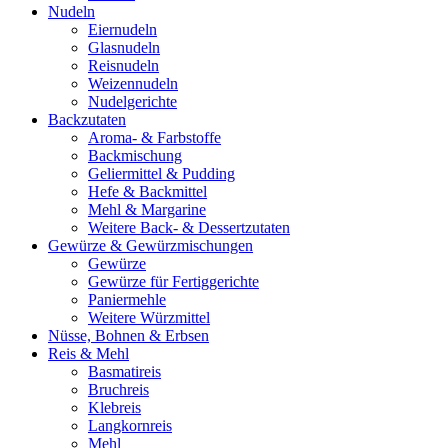
Nudeln
Eiernudeln
Glasnudeln
Reisnudeln
Weizennudeln
Nudelgerichte
Backzutaten
Aroma- & Farbstoffe
Backmischung
Geliermittel & Pudding
Hefe & Backmittel
Mehl & Margarine
Weitere Back- & Dessertzutaten
Gewürze & Gewürzmischungen
Gewürze
Gewürze für Fertiggerichte
Paniermehle
Weitere Würzmittel
Nüsse, Bohnen & Erbsen
Reis & Mehl
Basmatireis
Bruchreis
Klebreis
Langkornreis
Mehl