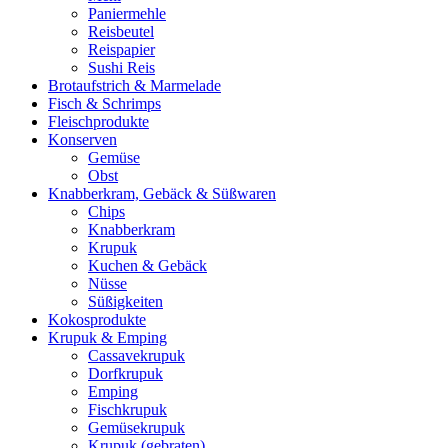
Paniermehle
Reisbeutel
Reispapier
Sushi Reis
Brotaufstrich & Marmelade
Fisch & Schrimps
Fleischprodukte
Konserven
Gemüse
Obst
Knabberkram, Gebäck & Süßwaren
Chips
Knabberkram
Krupuk
Kuchen & Gebäck
Nüsse
Süßigkeiten
Kokosprodukte
Krupuk & Emping
Cassavekrupuk
Dorfkrupuk
Emping
Fischkrupuk
Gemüsekrupuk
Krupuk (gebraten)