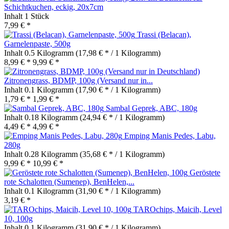
Schichtkuchen, eckig, 20x7cm
Inhalt
1 Stück
7,99 € *
Trassi (Belacan),
Garnelenpaste, 500g
Inhalt
0.5 Kilogramm
(17,98 € * / 1 Kilogramm)
8,99 € *
9,99 € *
Zitronengrass, BDMP, 100g (Versand nur in...
Inhalt
0.1 Kilogramm
(17,90 € * / 1 Kilogramm)
1,79 € *
1,99 € *
Sambal Geprek, ABC, 180g
Inhalt
0.18 Kilogramm
(24,94 € * / 1 Kilogramm)
4,49 € *
4,99 € *
Emping Manis Pedes, Labu,
280g
Inhalt
0.28 Kilogramm
(35,68 € * / 1 Kilogramm)
9,99 € *
10,99 € *
Geröstete
rote Schalotten (Sumenep), BenHelen,...
Inhalt
0.1 Kilogramm
(31,90 € * / 1 Kilogramm)
3,19 € *
TAROchips, Maicih, Level
10, 100g
Inhalt
0.1 Kilogramm
(31,90 € * / 1 Kilogramm)