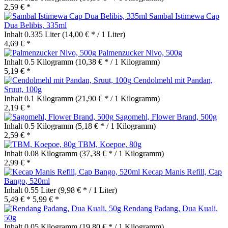
2,59 € *
Sambal Istimewa Cap
Dua Belibis, 335ml
Inhalt
0.335 Liter
(14,00 € * / 1 Liter)
4,69 € *
Palmenzucker Nivo, 500g
Inhalt
0.5 Kilogramm
(10,38 € * / 1 Kilogramm)
5,19 € *
Cendolmehl mit Pandan,
Sruut, 100g
Inhalt
0.1 Kilogramm
(21,90 € * / 1 Kilogramm)
2,19 € *
Sagomehl, Flower Brand, 500g
Inhalt
0.5 Kilogramm
(5,18 € * / 1 Kilogramm)
2,59 € *
TBM, Koepoe, 80g
Inhalt
0.08 Kilogramm
(37,38 € * / 1 Kilogramm)
2,99 € *
Kecap Manis Refill, Cap
Bango, 520ml
Inhalt
0.55 Liter
(9,98 € * / 1 Liter)
5,49 € *
5,99 € *
Rendang Padang, Dua Kuali,
50g
Inhalt
0.05 Kilogramm
(19,80 € * / 1 Kilogramm)