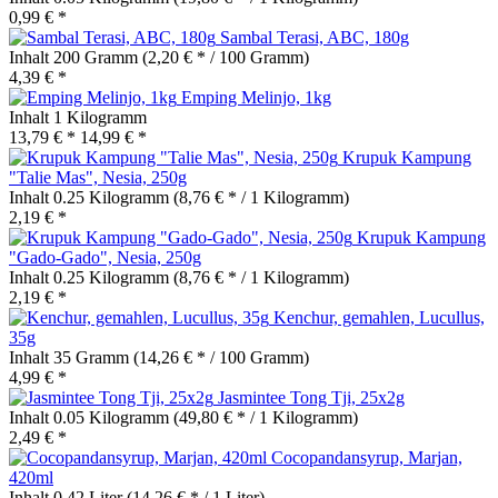
0,99 € *
Sambal Terasi, ABC, 180g
Inhalt
200 Gramm
(2,20 € * / 100 Gramm)
4,39 € *
Emping Melinjo, 1kg
Inhalt
1 Kilogramm
13,79 € *
14,99 € *
Krupuk Kampung
"Talie Mas", Nesia, 250g
Inhalt
0.25 Kilogramm
(8,76 € * / 1 Kilogramm)
2,19 € *
Krupuk Kampung
"Gado-Gado", Nesia, 250g
Inhalt
0.25 Kilogramm
(8,76 € * / 1 Kilogramm)
2,19 € *
Kenchur, gemahlen, Lucullus,
35g
Inhalt
35 Gramm
(14,26 € * / 100 Gramm)
4,99 € *
Jasmintee Tong Tji, 25x2g
Inhalt
0.05 Kilogramm
(49,80 € * / 1 Kilogramm)
2,49 € *
Cocopandansyrup, Marjan,
420ml
Inhalt
0.42 Liter
(14,26 € * / 1 Liter)