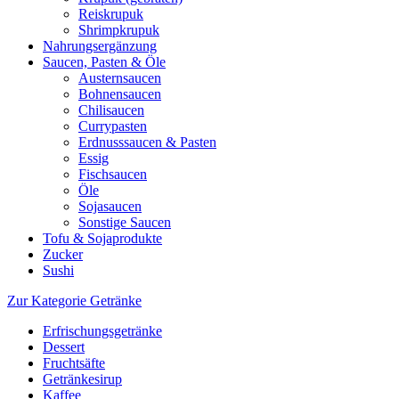
Reiskrupuk
Shrimpkrupuk
Nahrungsergänzung
Saucen, Pasten & Öle
Austernsaucen
Bohnensaucen
Chilisaucen
Currypasten
Erdnusssaucen & Pasten
Essig
Fischsaucen
Öle
Sojasaucen
Sonstige Saucen
Tofu & Sojaprodukte
Zucker
Sushi
Zur Kategorie Getränke
Erfrischungsgetränke
Dessert
Fruchtsäfte
Getränkesirup
Kaffee