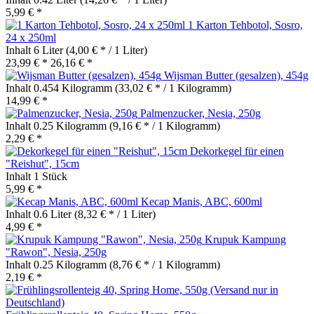
5,99 € *
1 Karton Tehbotol, Sosro,
24 x 250ml
Inhalt
6 Liter
(4,00 € * / 1 Liter)
23,99 € *
26,16 € *
Wijsman Butter (gesalzen), 454g
Inhalt
0.454 Kilogramm
(33,02 € * / 1 Kilogramm)
14,99 € *
Palmenzucker, Nesia, 250g
Inhalt
0.25 Kilogramm
(9,16 € * / 1 Kilogramm)
2,29 € *
Dekorkegel für einen
"Reishut", 15cm
Inhalt
1 Stück
5,99 € *
Kecap Manis, ABC, 600ml
Inhalt
0.6 Liter
(8,32 € * / 1 Liter)
4,99 € *
Krupuk Kampung
"Rawon", Nesia, 250g
Inhalt
0.25 Kilogramm
(8,76 € * / 1 Kilogramm)
2,19 € *