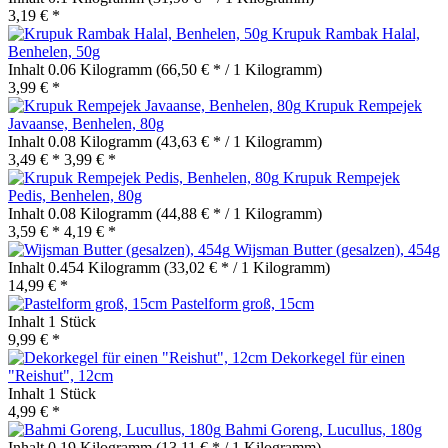
3,19 € *
Krupuk Rambak Halal,
Benhelen, 50g
Inhalt
0.06 Kilogramm
(66,50 € * / 1 Kilogramm)
3,99 € *
Krupuk Rempejek
Javaanse, Benhelen, 80g
Inhalt
0.08 Kilogramm
(43,63 € * / 1 Kilogramm)
3,49 € *
3,99 € *
Krupuk Rempejek
Pedis, Benhelen, 80g
Inhalt
0.08 Kilogramm
(44,88 € * / 1 Kilogramm)
3,59 € *
4,19 € *
Wijsman Butter (gesalzen), 454g
Inhalt
0.454 Kilogramm
(33,02 € * / 1 Kilogramm)
14,99 € *
Pastelform groß, 15cm
Inhalt
1 Stück
9,99 € *
Dekorkegel für einen
"Reishut", 12cm
Inhalt
1 Stück
4,99 € *
Bahmi Goreng, Lucullus, 180g
Inhalt
0.19 Kilogramm
(13,11 € * / 1 Kilogramm)