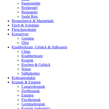
Paniermehle
Reisbeutel
Reispapier
Sushi Reis
Brotaufstrich & Marmelade
Fisch & Schrimps
Fleischprodukte
Konserven
Gemüse
Obst
Knabberkram, Gebäck & Süßwaren
Chips
Knabberkram
Krupuk
Kuchen & Gebäck
Nüsse
Süßigkeiten
Kokosprodukte
Krupuk & Emping
Cassavekrupuk
Dorfkrupuk
Emping
Fischkrupuk
Gemüsekrupuk
Krupuk (gebraten)