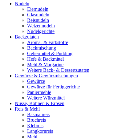
Nudeln
Eiernudeln
Glasnudeln
Reisnudeln
Weizennudeln
Nudelgerichte
Backzutaten
Aroma- & Farbstoffe
Backmischung
Geliermittel & Pudding
Hefe & Backmittel
Mehl & Margarine
Weitere Back- & Dessertzutaten
Gewürze & Gewürzmischungen
Gewürze
Gewürze für Fertiggerichte
Paniermehle
Weitere Würzmittel
Nüsse, Bohnen & Erbsen
Reis & Mehl
Basmatireis
Bruchreis
Klebreis
Langkornreis
Mehl