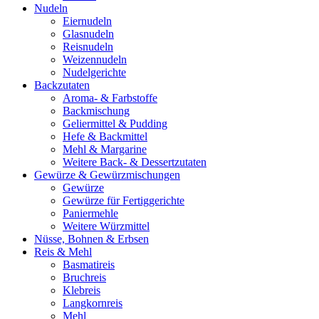
Nudeln
Eiernudeln
Glasnudeln
Reisnudeln
Weizennudeln
Nudelgerichte
Backzutaten
Aroma- & Farbstoffe
Backmischung
Geliermittel & Pudding
Hefe & Backmittel
Mehl & Margarine
Weitere Back- & Dessertzutaten
Gewürze & Gewürzmischungen
Gewürze
Gewürze für Fertiggerichte
Paniermehle
Weitere Würzmittel
Nüsse, Bohnen & Erbsen
Reis & Mehl
Basmatireis
Bruchreis
Klebreis
Langkornreis
Mehl