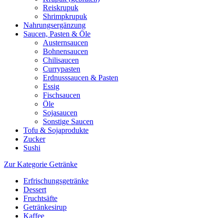
Reiskrupuk
Shrimpkrupuk
Nahrungsergänzung
Saucen, Pasten & Öle
Austernsaucen
Bohnensaucen
Chilisaucen
Currypasten
Erdnusssaucen & Pasten
Essig
Fischsaucen
Öle
Sojasaucen
Sonstige Saucen
Tofu & Sojaprodukte
Zucker
Sushi
Zur Kategorie Getränke
Erfrischungsgetränke
Dessert
Fruchtsäfte
Getränkesirup
Kaffee