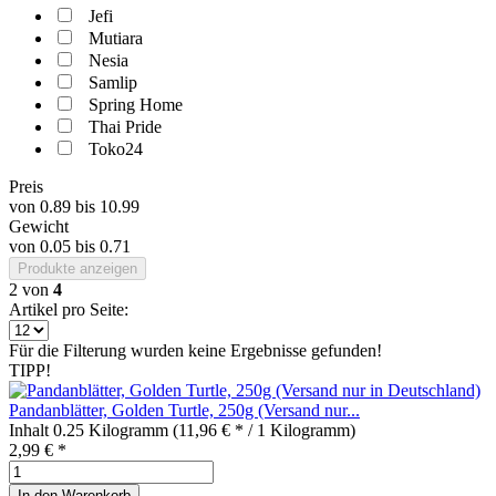
Jefi
Mutiara
Nesia
Samlip
Spring Home
Thai Pride
Toko24
Preis
von
0.89
bis
10.99
Gewicht
von
0.05
bis
0.71
Produkte anzeigen
2
von
4
Artikel pro Seite:
Für die Filterung wurden keine Ergebnisse gefunden!
TIPP!
Pandanblätter, Golden Turtle, 250g (Versand nur...
Inhalt
0.25 Kilogramm
(11,96 € * / 1 Kilogramm)
2,99 € *
In den
Warenkorb