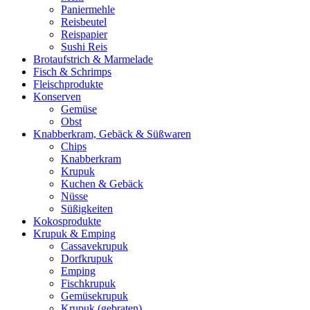
Paniermehle
Reisbeutel
Reispapier
Sushi Reis
Brotaufstrich & Marmelade
Fisch & Schrimps
Fleischprodukte
Konserven
Gemüse
Obst
Knabberkram, Gebäck & Süßwaren
Chips
Knabberkram
Krupuk
Kuchen & Gebäck
Nüsse
Süßigkeiten
Kokosprodukte
Krupuk & Emping
Cassavekrupuk
Dorfkrupuk
Emping
Fischkrupuk
Gemüsekrupuk
Krupuk (gebraten)