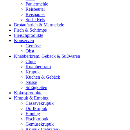
Paniermehle
Reisbeutel
Reispapier
Sushi Reis
Brotaufstrich & Marmelade
Fisch & Schrimps
Fleischprodukte
Konserven
Gemüse
Obst
Knabberkram, Gebäck & Süßwaren
Chips
Knabberkram
Krupuk
Kuchen & Gebäck
Nüsse
Süßigkeiten
Kokosprodukte
Krupuk & Emping
Cassavekrupuk
Dorfkrupuk
Emping
Fischkrupuk
Gemüsekrupuk
Krupuk (gebraten)