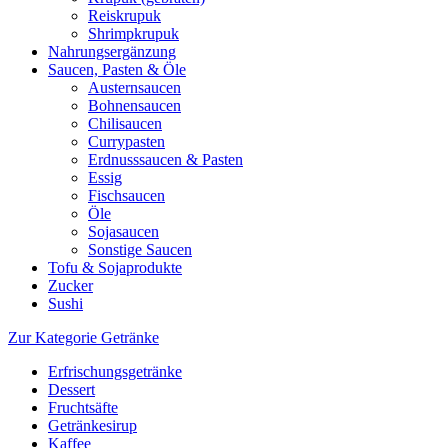
Reiskrupuk
Shrimpkrupuk
Nahrungsergänzung
Saucen, Pasten & Öle
Austernsaucen
Bohnensaucen
Chilisaucen
Currypasten
Erdnusssaucen & Pasten
Essig
Fischsaucen
Öle
Sojasaucen
Sonstige Saucen
Tofu & Sojaprodukte
Zucker
Sushi
Zur Kategorie Getränke
Erfrischungsgetränke
Dessert
Fruchtsäfte
Getränkesirup
Kaffee