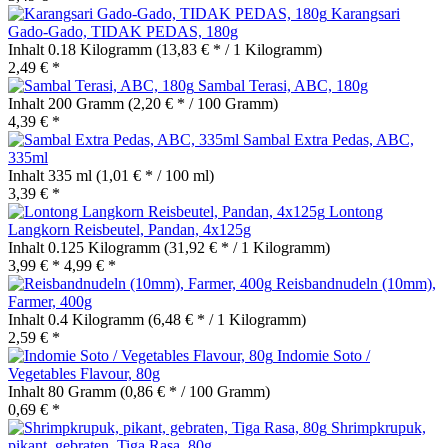
Karangsari
Gado-Gado, TIDAK PEDAS, 180g
Inhalt
0.18 Kilogramm
(13,83 € * / 1 Kilogramm)
2,49 € *
Sambal Terasi, ABC, 180g
Inhalt
200 Gramm
(2,20 € * / 100 Gramm)
4,39 € *
Sambal Extra Pedas, ABC,
335ml
Inhalt
335 ml
(1,01 € * / 100 ml)
3,39 € *
Lontong
Langkorn Reisbeutel, Pandan, 4x125g
Inhalt
0.125 Kilogramm
(31,92 € * / 1 Kilogramm)
3,99 € *
4,99 € *
Reisbandnudeln (10mm),
Farmer, 400g
Inhalt
0.4 Kilogramm
(6,48 € * / 1 Kilogramm)
2,59 € *
Indomie Soto /
Vegetables Flavour, 80g
Inhalt
80 Gramm
(0,86 € * / 100 Gramm)
0,69 € *
Shrimpkrupuk,
pikant, gebraten, Tiga Rasa, 80g