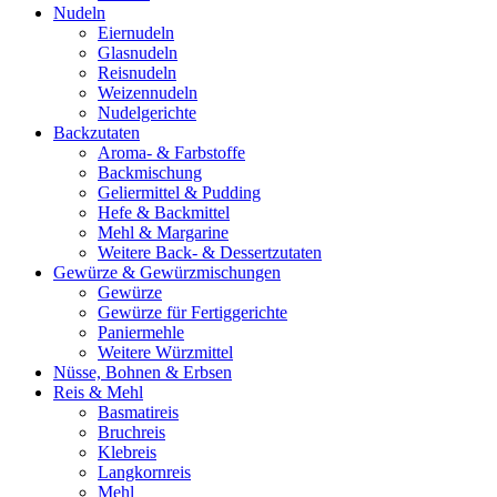
Nudeln
Eiernudeln
Glasnudeln
Reisnudeln
Weizennudeln
Nudelgerichte
Backzutaten
Aroma- & Farbstoffe
Backmischung
Geliermittel & Pudding
Hefe & Backmittel
Mehl & Margarine
Weitere Back- & Dessertzutaten
Gewürze & Gewürzmischungen
Gewürze
Gewürze für Fertiggerichte
Paniermehle
Weitere Würzmittel
Nüsse, Bohnen & Erbsen
Reis & Mehl
Basmatireis
Bruchreis
Klebreis
Langkornreis
Mehl