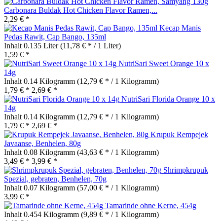
Carbonara Buldak Hot Chicken Flavor Ramen,...
2,29 € *
Kecap Manis
Pedas Rawit, Cap Bango, 135ml
Inhalt
0.135 Liter
(11,78 € * / 1 Liter)
1,59 € *
NutriSari Sweet Orange 10 x
14g
Inhalt
0.14 Kilogramm
(12,79 € * / 1 Kilogramm)
1,79 € *
2,69 € *
NutriSari Florida Orange 10 x
14g
Inhalt
0.14 Kilogramm
(12,79 € * / 1 Kilogramm)
1,79 € *
2,69 € *
Krupuk Rempejek
Javaanse, Benhelen, 80g
Inhalt
0.08 Kilogramm
(43,63 € * / 1 Kilogramm)
3,49 € *
3,99 € *
Shrimpkrupuk
Spezial, gebraten, Benhelen, 70g
Inhalt
0.07 Kilogramm
(57,00 € * / 1 Kilogramm)
3,99 € *
Tamarinde ohne Kerne, 454g
Inhalt
0.454 Kilogramm
(9,89 € * / 1 Kilogramm)