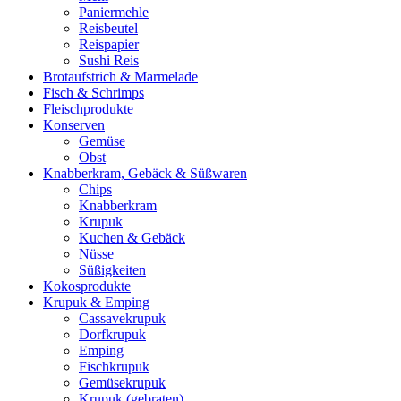
Paniermehle
Reisbeutel
Reispapier
Sushi Reis
Brotaufstrich & Marmelade
Fisch & Schrimps
Fleischprodukte
Konserven
Gemüse
Obst
Knabberkram, Gebäck & Süßwaren
Chips
Knabberkram
Krupuk
Kuchen & Gebäck
Nüsse
Süßigkeiten
Kokosprodukte
Krupuk & Emping
Cassavekrupuk
Dorfkrupuk
Emping
Fischkrupuk
Gemüsekrupuk
Krupuk (gebraten)