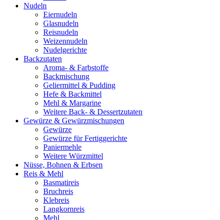
Nudeln
Eiernudeln
Glasnudeln
Reisnudeln
Weizennudeln
Nudelgerichte
Backzutaten
Aroma- & Farbstoffe
Backmischung
Geliermittel & Pudding
Hefe & Backmittel
Mehl & Margarine
Weitere Back- & Dessertzutaten
Gewürze & Gewürzmischungen
Gewürze
Gewürze für Fertiggerichte
Paniermehle
Weitere Würzmittel
Nüsse, Bohnen & Erbsen
Reis & Mehl
Basmatireis
Bruchreis
Klebreis
Langkornreis
Mehl