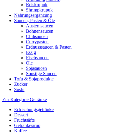
Reiskrupuk
Shrimpkrupuk
Nahrungsergänzung
Saucen, Pasten & Öle
Austernsaucen
Bohnensaucen
Chilisaucen
Currypasten
Erdnusssaucen & Pasten
Essig
Fischsaucen
Öle
Sojasaucen
Sonstige Saucen
Tofu & Sojaprodukte
Zucker
Sushi
Zur Kategorie Getränke
Erfrischungsgetränke
Dessert
Fruchtsäfte
Getränkesirup
Kaffee