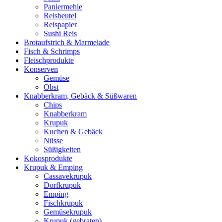
Paniermehle
Reisbeutel
Reispapier
Sushi Reis
Brotaufstrich & Marmelade
Fisch & Schrimps
Fleischprodukte
Konserven
Gemüse
Obst
Knabberkram, Gebäck & Süßwaren
Chips
Knabberkram
Krupuk
Kuchen & Gebäck
Nüsse
Süßigkeiten
Kokosprodukte
Krupuk & Emping
Cassavekrupuk
Dorfkrupuk
Emping
Fischkrupuk
Gemüsekrupuk
Krupuk (gebraten)