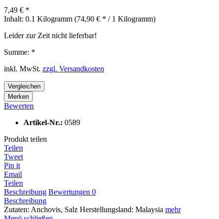
7,49 € *
Inhalt:
0.1 Kilogramm (74,90 € * / 1 Kilogramm)
Leider zur Zeit nicht lieferbar!
Summe:
*
inkl. MwSt.
zzgl. Versandkosten
Vergleichen
Merken
Bewerten
Artikel-Nr.:
0589
Produkt teilen
Teilen
Tweet
Pin it
Email
Teilen
Beschreibung
Bewertungen
0
Beschreibung
Zutaten: Anchovis, Salz Herstellungsland: Malaysia
mehr
Menü schließen