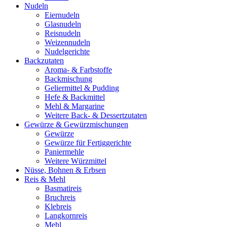
Nudeln
Eiernudeln
Glasnudeln
Reisnudeln
Weizennudeln
Nudelgerichte
Backzutaten
Aroma- & Farbstoffe
Backmischung
Geliermittel & Pudding
Hefe & Backmittel
Mehl & Margarine
Weitere Back- & Dessertzutaten
Gewürze & Gewürzmischungen
Gewürze
Gewürze für Fertiggerichte
Paniermehle
Weitere Würzmittel
Nüsse, Bohnen & Erbsen
Reis & Mehl
Basmatireis
Bruchreis
Klebreis
Langkornreis
Mehl