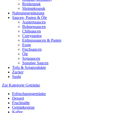
Reiskrupuk
Shrimpkrupuk
Nahrungsergänzung
Saucen, Pasten & Öle
Austernsaucen
Bohnensaucen
Chilisaucen
Currypasten
Erdnusssaucen & Pasten
Essig
Fischsaucen
Öle
Sojasaucen
Sonstige Saucen
Tofu & Sojaprodukte
Zucker
Sushi
Zur Kategorie Getränke
Erfrischungsgetränke
Dessert
Fruchtsäfte
Getränkesirup
Kaffee