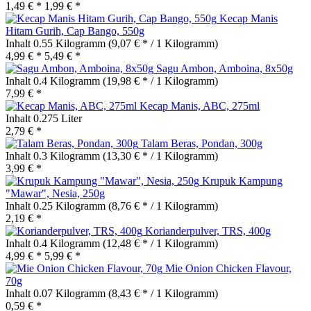
1,49 € *
1,99 € *
Kecap Manis
Hitam Gurih, Cap Bango, 550g
Inhalt
0.55 Kilogramm
(9,07 € * / 1 Kilogramm)
4,99 € *
5,49 € *
Sagu Ambon, Amboina, 8x50g
Inhalt
0.4 Kilogramm
(19,98 € * / 1 Kilogramm)
7,99 € *
Kecap Manis, ABC, 275ml
Inhalt
0.275 Liter
2,79 € *
Talam Beras, Pondan, 300g
Inhalt
0.3 Kilogramm
(13,30 € * / 1 Kilogramm)
3,99 € *
Krupuk Kampung
"Mawar", Nesia, 250g
Inhalt
0.25 Kilogramm
(8,76 € * / 1 Kilogramm)
2,19 € *
Korianderpulver, TRS, 400g
Inhalt
0.4 Kilogramm
(12,48 € * / 1 Kilogramm)
4,99 € *
5,99 € *
Mie Onion Chicken Flavour,
70g
Inhalt
0.07 Kilogramm
(8,43 € * / 1 Kilogramm)
0,59 € *