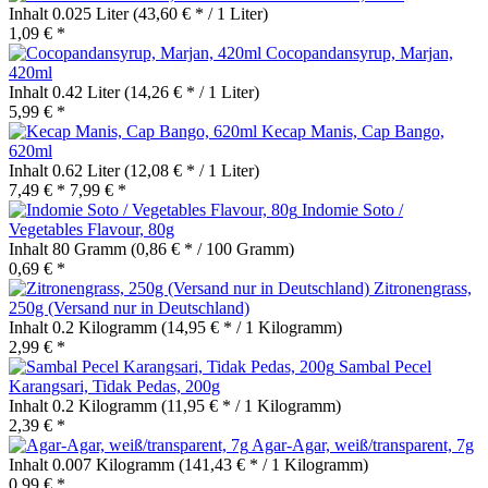
Inhalt
0.025 Liter
(43,60 € * / 1 Liter)
1,09 € *
Cocopandansyrup, Marjan,
420ml
Inhalt
0.42 Liter
(14,26 € * / 1 Liter)
5,99 € *
Kecap Manis, Cap Bango,
620ml
Inhalt
0.62 Liter
(12,08 € * / 1 Liter)
7,49 € *
7,99 € *
Indomie Soto /
Vegetables Flavour, 80g
Inhalt
80 Gramm
(0,86 € * / 100 Gramm)
0,69 € *
Zitronengrass,
250g (Versand nur in Deutschland)
Inhalt
0.2 Kilogramm
(14,95 € * / 1 Kilogramm)
2,99 € *
Sambal Pecel
Karangsari, Tidak Pedas, 200g
Inhalt
0.2 Kilogramm
(11,95 € * / 1 Kilogramm)
2,39 € *
Agar-Agar, weiß/transparent, 7g
Inhalt
0.007 Kilogramm
(141,43 € * / 1 Kilogramm)
0,99 € *