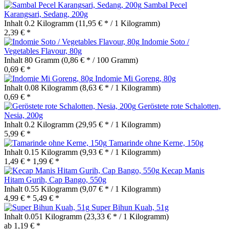
Sambal Pecel
Karangsari, Sedang, 200g
Inhalt
0.2 Kilogramm
(11,95 € * / 1 Kilogramm)
2,39 € *
Indomie Soto /
Vegetables Flavour, 80g
Inhalt
80 Gramm
(0,86 € * / 100 Gramm)
0,69 € *
Indomie Mi Goreng, 80g
Inhalt
0.08 Kilogramm
(8,63 € * / 1 Kilogramm)
0,69 € *
Geröstete rote Schalotten,
Nesia, 200g
Inhalt
0.2 Kilogramm
(29,95 € * / 1 Kilogramm)
5,99 € *
Tamarinde ohne Kerne, 150g
Inhalt
0.15 Kilogramm
(9,93 € * / 1 Kilogramm)
1,49 € *
1,99 € *
Kecap Manis
Hitam Gurih, Cap Bango, 550g
Inhalt
0.55 Kilogramm
(9,07 € * / 1 Kilogramm)
4,99 € *
5,49 € *
Super Bihun Kuah, 51g
Inhalt
0.051 Kilogramm
(23,33 € * / 1 Kilogramm)
ab 1,19 € *