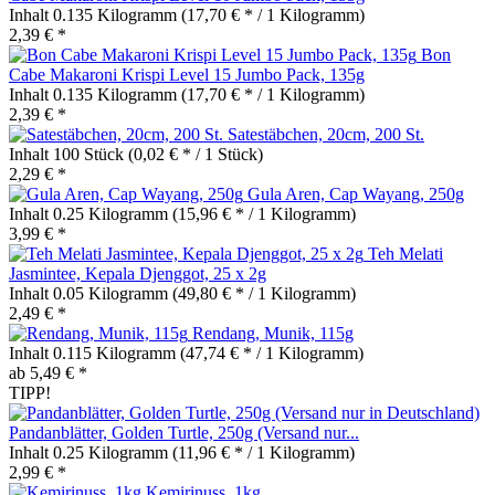
Inhalt
0.135 Kilogramm
(17,70 € * / 1 Kilogramm)
2,39 € *
Bon
Cabe Makaroni Krispi Level 15 Jumbo Pack, 135g
Inhalt
0.135 Kilogramm
(17,70 € * / 1 Kilogramm)
2,39 € *
Satestäbchen, 20cm, 200 St.
Inhalt
100 Stück
(0,02 € * / 1 Stück)
2,29 € *
Gula Aren, Cap Wayang, 250g
Inhalt
0.25 Kilogramm
(15,96 € * / 1 Kilogramm)
3,99 € *
Teh Melati
Jasmintee, Kepala Djenggot, 25 x 2g
Inhalt
0.05 Kilogramm
(49,80 € * / 1 Kilogramm)
2,49 € *
Rendang, Munik, 115g
Inhalt
0.115 Kilogramm
(47,74 € * / 1 Kilogramm)
ab 5,49 € *
TIPP!
Pandanblätter, Golden Turtle, 250g (Versand nur...
Inhalt
0.25 Kilogramm
(11,96 € * / 1 Kilogramm)
2,99 € *
Kemirinuss, 1kg