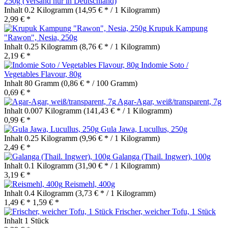
250g (Versand nur in Deutschland)
Inhalt
0.2 Kilogramm
(14,95 € * / 1 Kilogramm)
2,99 € *
Krupuk Kampung
"Rawon", Nesia, 250g
Inhalt
0.25 Kilogramm
(8,76 € * / 1 Kilogramm)
2,19 € *
Indomie Soto /
Vegetables Flavour, 80g
Inhalt
80 Gramm
(0,86 € * / 100 Gramm)
0,69 € *
Agar-Agar, weiß/transparent, 7g
Inhalt
0.007 Kilogramm
(141,43 € * / 1 Kilogramm)
0,99 € *
Gula Jawa, Lucullus, 250g
Inhalt
0.25 Kilogramm
(9,96 € * / 1 Kilogramm)
2,49 € *
Galanga (Thail. Ingwer), 100g
Inhalt
0.1 Kilogramm
(31,90 € * / 1 Kilogramm)
3,19 € *
Reismehl, 400g
Inhalt
0.4 Kilogramm
(3,73 € * / 1 Kilogramm)
1,49 € *
1,59 € *
Frischer, weicher Tofu, 1 Stück
Inhalt
1 Stück