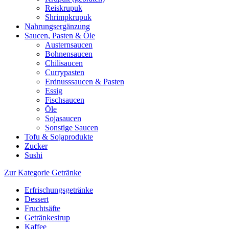
Reiskrupuk
Shrimpkrupuk
Nahrungsergänzung
Saucen, Pasten & Öle
Austernsaucen
Bohnensaucen
Chilisaucen
Currypasten
Erdnusssaucen & Pasten
Essig
Fischsaucen
Öle
Sojasaucen
Sonstige Saucen
Tofu & Sojaprodukte
Zucker
Sushi
Zur Kategorie Getränke
Erfrischungsgetränke
Dessert
Fruchtsäfte
Getränkesirup
Kaffee