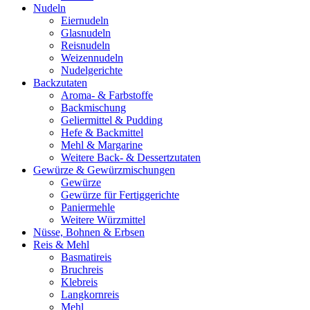
Nudeln
Eiernudeln
Glasnudeln
Reisnudeln
Weizennudeln
Nudelgerichte
Backzutaten
Aroma- & Farbstoffe
Backmischung
Geliermittel & Pudding
Hefe & Backmittel
Mehl & Margarine
Weitere Back- & Dessertzutaten
Gewürze & Gewürzmischungen
Gewürze
Gewürze für Fertiggerichte
Paniermehle
Weitere Würzmittel
Nüsse, Bohnen & Erbsen
Reis & Mehl
Basmatireis
Bruchreis
Klebreis
Langkornreis
Mehl