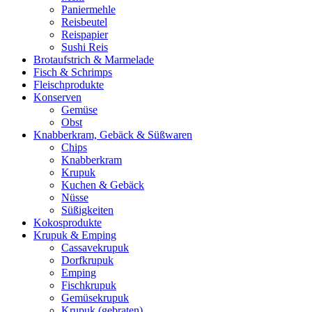
Paniermehle
Reisbeutel
Reispapier
Sushi Reis
Brotaufstrich & Marmelade
Fisch & Schrimps
Fleischprodukte
Konserven
Gemüse
Obst
Knabberkram, Gebäck & Süßwaren
Chips
Knabberkram
Krupuk
Kuchen & Gebäck
Nüsse
Süßigkeiten
Kokosprodukte
Krupuk & Emping
Cassavekrupuk
Dorfkrupuk
Emping
Fischkrupuk
Gemüsekrupuk
Krupuk (gebraten)