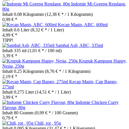
Indomie Mi Goreng Rendang,
80g
Inhalt
0.08 Kilogramm
(12,38 € * / 1 Kilogramm)
0,99 € *
Kecap Manis, ABC, 600ml
Inhalt
0.6 Liter
(8,32 € * / 1 Liter)
4,99 € *
TIPP!
Sambal Asli, ABC, 335ml
Inhalt
335 ml
(1,01 € * / 100 ml)
3,39 € *
Krupuk Kampung Happy,
Nesia, 250g
Inhalt
0.25 Kilogramm
(8,76 € * / 1 Kilogramm)
2,19 € *
Kecap Manis, Cap Bango,
275ml
Inhalt
0.275 Liter
(14,51 € * / 1 Liter)
3,99 € *
Indomie Chicken Curry
Flavour, 80g
Inhalt
80 Gramm
(0,99 € * / 100 Gramm)
0,79 € *
Chili, rot , 95g
Inhalt
0.095 Kilogramm
(31,47 € * / 1 Kilogramm)