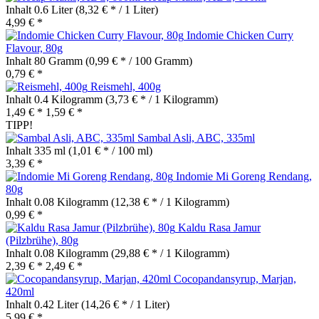
Inhalt
0.6 Liter
(8,32 € * / 1 Liter)
4,99 € *
Indomie Chicken Curry
Flavour, 80g
Inhalt
80 Gramm
(0,99 € * / 100 Gramm)
0,79 € *
Reismehl, 400g
Inhalt
0.4 Kilogramm
(3,73 € * / 1 Kilogramm)
1,49 € *
1,59 € *
TIPP!
Sambal Asli, ABC, 335ml
Inhalt
335 ml
(1,01 € * / 100 ml)
3,39 € *
Indomie Mi Goreng Rendang,
80g
Inhalt
0.08 Kilogramm
(12,38 € * / 1 Kilogramm)
0,99 € *
Kaldu Rasa Jamur
(Pilzbrühe), 80g
Inhalt
0.08 Kilogramm
(29,88 € * / 1 Kilogramm)
2,39 € *
2,49 € *
Cocopandansyrup, Marjan,
420ml
Inhalt
0.42 Liter
(14,26 € * / 1 Liter)
5,99 € *