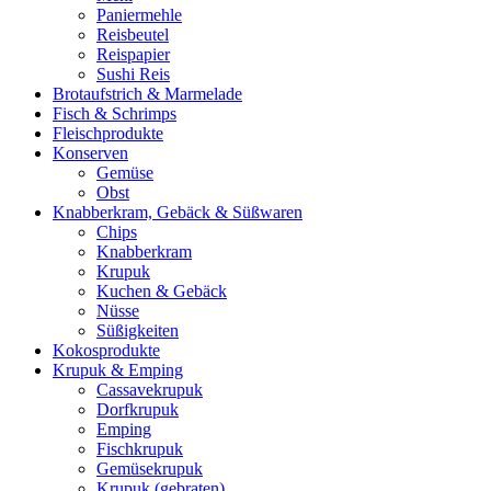
Paniermehle
Reisbeutel
Reispapier
Sushi Reis
Brotaufstrich & Marmelade
Fisch & Schrimps
Fleischprodukte
Konserven
Gemüse
Obst
Knabberkram, Gebäck & Süßwaren
Chips
Knabberkram
Krupuk
Kuchen & Gebäck
Nüsse
Süßigkeiten
Kokosprodukte
Krupuk & Emping
Cassavekrupuk
Dorfkrupuk
Emping
Fischkrupuk
Gemüsekrupuk
Krupuk (gebraten)