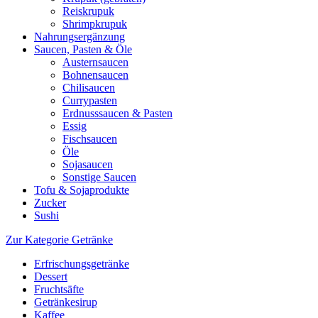
Reiskrupuk
Shrimpkrupuk
Nahrungsergänzung
Saucen, Pasten & Öle
Austernsaucen
Bohnensaucen
Chilisaucen
Currypasten
Erdnusssaucen & Pasten
Essig
Fischsaucen
Öle
Sojasaucen
Sonstige Saucen
Tofu & Sojaprodukte
Zucker
Sushi
Zur Kategorie Getränke
Erfrischungsgetränke
Dessert
Fruchtsäfte
Getränkesirup
Kaffee