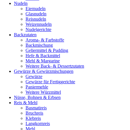
Nudeln
Eiernudeln
Glasnudeln
Reisnudeln
Weizennudeln
Nudelgerichte
Backzutaten
Aroma- & Farbstoffe
Backmischung
Geliermittel & Pudding
Hefe & Backmittel
Mehl & Margarine
Weitere Back- & Dessertzutaten
Gewürze & Gewürzmischungen
Gewürze
Gewürze für Fertiggerichte
Paniermehle
Weitere Würzmittel
Nüsse, Bohnen & Erbsen
Reis & Mehl
Basmatireis
Bruchreis
Klebreis
Langkornreis
Mehl