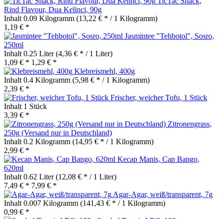
TicTac Snack,
Rind Flavour, Dua Kelinci, 90g
Inhalt
0.09 Kilogramm
(13,22 € * / 1 Kilogramm)
1,19 € *
Jasmintee "Tehbotol", Sosro,
250ml
Inhalt
0.25 Liter
(4,36 € * / 1 Liter)
1,09 € *
1,29 € *
Klebreismehl, 400g
Inhalt
0.4 Kilogramm
(5,98 € * / 1 Kilogramm)
2,39 € *
Frischer, weicher Tofu, 1 Stück
Inhalt
1 Stück
3,39 € *
Zitronengrass,
250g (Versand nur in Deutschland)
Inhalt
0.2 Kilogramm
(14,95 € * / 1 Kilogramm)
2,99 € *
Kecap Manis, Cap Bango,
620ml
Inhalt
0.62 Liter
(12,08 € * / 1 Liter)
7,49 € *
7,99 € *
Agar-Agar, weiß/transparent, 7g
Inhalt
0.007 Kilogramm
(141,43 € * / 1 Kilogramm)
0,99 € *