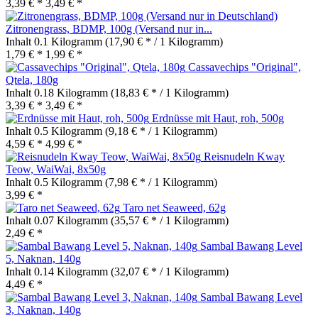
3,39 € *
3,49 € *
Zitronengrass, BDMP, 100g (Versand nur in...
Inhalt
0.1 Kilogramm
(17,90 € * / 1 Kilogramm)
1,79 € *
1,99 € *
Cassavechips "Original",
Qtela, 180g
Inhalt
0.18 Kilogramm
(18,83 € * / 1 Kilogramm)
3,39 € *
3,49 € *
Erdnüsse mit Haut, roh, 500g
Inhalt
0.5 Kilogramm
(9,18 € * / 1 Kilogramm)
4,59 € *
4,99 € *
Reisnudeln Kway
Teow, WaiWai, 8x50g
Inhalt
0.5 Kilogramm
(7,98 € * / 1 Kilogramm)
3,99 € *
Taro net Seaweed, 62g
Inhalt
0.07 Kilogramm
(35,57 € * / 1 Kilogramm)
2,49 € *
Sambal Bawang Level
5, Naknan, 140g
Inhalt
0.14 Kilogramm
(32,07 € * / 1 Kilogramm)
4,49 € *
Sambal Bawang Level
3, Naknan, 140g