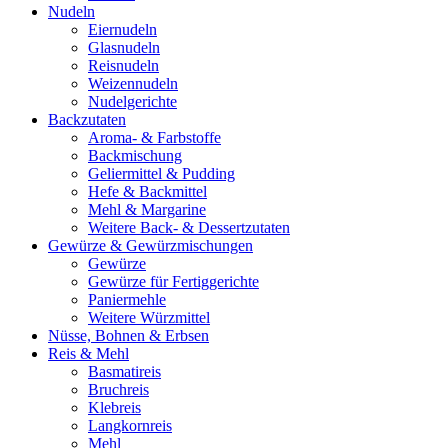
Nudeln
Eiernudeln
Glasnudeln
Reisnudeln
Weizennudeln
Nudelgerichte
Backzutaten
Aroma- & Farbstoffe
Backmischung
Geliermittel & Pudding
Hefe & Backmittel
Mehl & Margarine
Weitere Back- & Dessertzutaten
Gewürze & Gewürzmischungen
Gewürze
Gewürze für Fertiggerichte
Paniermehle
Weitere Würzmittel
Nüsse, Bohnen & Erbsen
Reis & Mehl
Basmatireis
Bruchreis
Klebreis
Langkornreis
Mehl