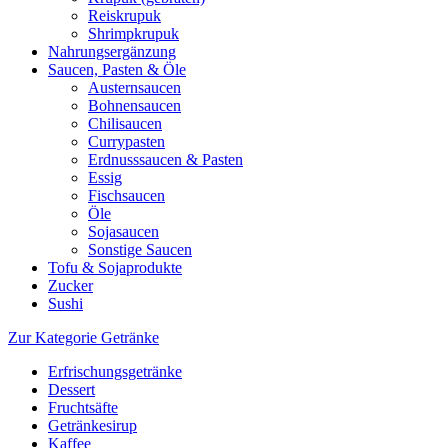
Reiskrupuk
Shrimpkrupuk
Nahrungsergänzung
Saucen, Pasten & Öle
Austernsaucen
Bohnensaucen
Chilisaucen
Currypasten
Erdnusssaucen & Pasten
Essig
Fischsaucen
Öle
Sojasaucen
Sonstige Saucen
Tofu & Sojaprodukte
Zucker
Sushi
Zur Kategorie Getränke
Erfrischungsgetränke
Dessert
Fruchtsäfte
Getränkesirup
Kaffee