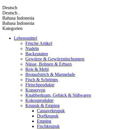
Deutsch
Deutsch
.
Bahasa Indonesia
Bahasa Indonesia
Kategorien
Lebensmittel
Frische Artikel
Nudeln
Backzutaten
Gewürze & Gewürzmischungen
Nüsse, Bohnen & Erbsen
Reis & Mehl
Brotaufstrich & Marmelade
Fisch & Schrimps
Fleischprodukte
Konserven
Knabberkram, Gebäck & Süßwaren
Kokosprodukte
Krupuk & Emping
Cassavekrupuk
Dorfkrupuk
Emping
Fischkrupuk