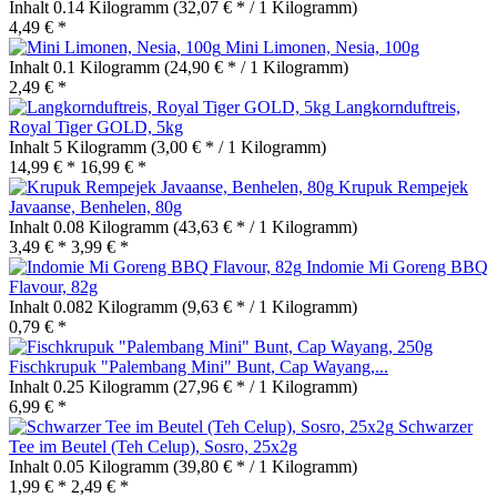
Inhalt
0.14 Kilogramm
(32,07 € * / 1 Kilogramm)
4,49 € *
Mini Limonen, Nesia, 100g
Inhalt
0.1 Kilogramm
(24,90 € * / 1 Kilogramm)
2,49 € *
Langkornduftreis,
Royal Tiger GOLD, 5kg
Inhalt
5 Kilogramm
(3,00 € * / 1 Kilogramm)
14,99 € *
16,99 € *
Krupuk Rempejek
Javaanse, Benhelen, 80g
Inhalt
0.08 Kilogramm
(43,63 € * / 1 Kilogramm)
3,49 € *
3,99 € *
Indomie Mi Goreng BBQ
Flavour, 82g
Inhalt
0.082 Kilogramm
(9,63 € * / 1 Kilogramm)
0,79 € *
Fischkrupuk "Palembang Mini" Bunt, Cap Wayang,...
Inhalt
0.25 Kilogramm
(27,96 € * / 1 Kilogramm)
6,99 € *
Schwarzer
Tee im Beutel (Teh Celup), Sosro, 25x2g
Inhalt
0.05 Kilogramm
(39,80 € * / 1 Kilogramm)
1,99 € *
2,49 € *