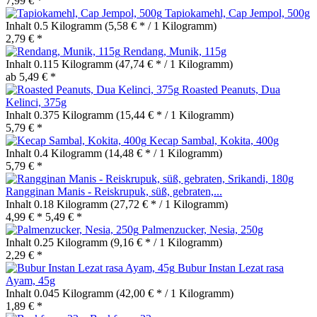
7,99 € *
Tapiokamehl, Cap Jempol, 500g
Inhalt
0.5 Kilogramm
(5,58 € * / 1 Kilogramm)
2,79 € *
Rendang, Munik, 115g
Inhalt
0.115 Kilogramm
(47,74 € * / 1 Kilogramm)
ab 5,49 € *
Roasted Peanuts, Dua
Kelinci, 375g
Inhalt
0.375 Kilogramm
(15,44 € * / 1 Kilogramm)
5,79 € *
Kecap Sambal, Kokita, 400g
Inhalt
0.4 Kilogramm
(14,48 € * / 1 Kilogramm)
5,79 € *
Rangginan Manis - Reiskrupuk, süß, gebraten,...
Inhalt
0.18 Kilogramm
(27,72 € * / 1 Kilogramm)
4,99 € *
5,49 € *
Palmenzucker, Nesia, 250g
Inhalt
0.25 Kilogramm
(9,16 € * / 1 Kilogramm)
2,29 € *
Bubur Instan Lezat rasa
Ayam, 45g
Inhalt
0.045 Kilogramm
(42,00 € * / 1 Kilogramm)
1,89 € *