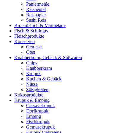
Paniermehle
Reisbeutel
Reispapier
Sushi Reis
Brotaufstrich & Marmelade
Fisch & Schrimps
Fleischprodukte
Konserven
Gemüse
Obst
Knabberkram, Gebäck & Süßwaren
Chips
Knabberkram
Krupuk
Kuchen & Gebäck
Nüsse
Süßigkeiten
Kokosprodukte
Krupuk & Emping
Cassavekrupuk
Dorfkrupuk
Emping
Fischkrupuk
Gemüsekrupuk
Krupuk (gebraten)