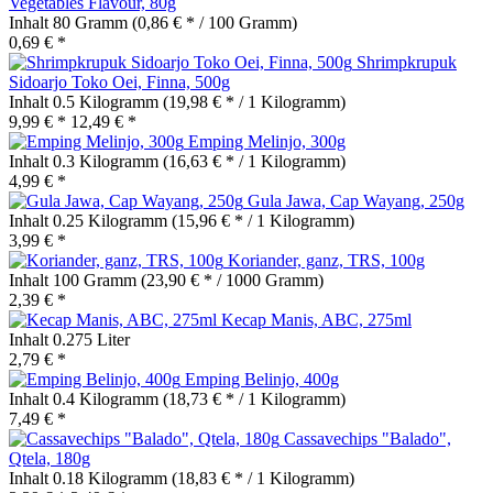
Vegetables Flavour, 80g
Inhalt
80 Gramm
(0,86 € * / 100 Gramm)
0,69 € *
Shrimpkrupuk
Sidoarjo Toko Oei, Finna, 500g
Inhalt
0.5 Kilogramm
(19,98 € * / 1 Kilogramm)
9,99 € *
12,49 € *
Emping Melinjo, 300g
Inhalt
0.3 Kilogramm
(16,63 € * / 1 Kilogramm)
4,99 € *
Gula Jawa, Cap Wayang, 250g
Inhalt
0.25 Kilogramm
(15,96 € * / 1 Kilogramm)
3,99 € *
Koriander, ganz, TRS, 100g
Inhalt
100 Gramm
(23,90 € * / 1000 Gramm)
2,39 € *
Kecap Manis, ABC, 275ml
Inhalt
0.275 Liter
2,79 € *
Emping Belinjo, 400g
Inhalt
0.4 Kilogramm
(18,73 € * / 1 Kilogramm)
7,49 € *
Cassavechips "Balado",
Qtela, 180g
Inhalt
0.18 Kilogramm
(18,83 € * / 1 Kilogramm)