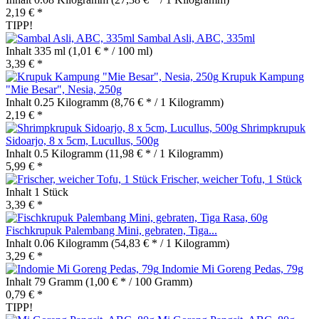
2,19 € *
TIPP!
Sambal Asli, ABC, 335ml
Inhalt
335 ml
(1,01 € * / 100 ml)
3,39 € *
Krupuk Kampung
"Mie Besar", Nesia, 250g
Inhalt
0.25 Kilogramm
(8,76 € * / 1 Kilogramm)
2,19 € *
Shrimpkrupuk
Sidoarjo, 8 x 5cm, Lucullus, 500g
Inhalt
0.5 Kilogramm
(11,98 € * / 1 Kilogramm)
5,99 € *
Frischer, weicher Tofu, 1 Stück
Inhalt
1 Stück
3,39 € *
Fischkrupuk Palembang Mini, gebraten, Tiga...
Inhalt
0.06 Kilogramm
(54,83 € * / 1 Kilogramm)
3,29 € *
Indomie Mi Goreng Pedas, 79g
Inhalt
79 Gramm
(1,00 € * / 100 Gramm)
0,79 € *
TIPP!