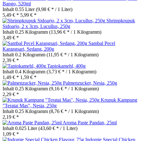
Bango, 520ml
Inhalt
0.55 Liter
(9,98 € * / 1 Liter)
5,49 € *
5,99 € *
Shrimpkrupuk
Sidoarjo, 2 x 3cm, Lucullus, 250g
Inhalt
0.25 Kilogramm
(13,96 € * / 1 Kilogramm)
3,49 € *
Sambal Pecel
Karangsari, Sedang, 200g
Inhalt
0.2 Kilogramm
(11,95 € * / 1 Kilogramm)
2,39 € *
Tapiokamehl, 400g
Inhalt
0.4 Kilogramm
(3,73 € * / 1 Kilogramm)
1,49 € *
1,59 € *
Palmenzucker, Nesia, 250g
Inhalt
0.25 Kilogramm
(9,16 € * / 1 Kilogramm)
2,29 € *
Krupuk Kampung
"Teratai Mas", Nesia, 250g
Inhalt
0.25 Kilogramm
(8,76 € * / 1 Kilogramm)
2,19 € *
Aroma Paste Pandan, 25ml
Inhalt
0.025 Liter
(43,60 € * / 1 Liter)
1,09 € *
Indomie Special Chicken