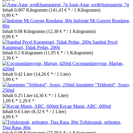
Agar-Agar, weiß/transparent, 7g
Inhalt
0.007 Kilogramm
(141,43 € * / 1 Kilogramm)
0,99 € *
Indomie Mi Goreng Rendang,
80g
Inhalt
0.08 Kilogramm
(12,38 € * / 1 Kilogramm)
0,99 € *
Sambal Pecel
Karangsari, Tidak Pedas, 200g
Inhalt
0.2 Kilogramm
(11,95 € * / 1 Kilogramm)
2,39 € *
Cocopandansyrup, Marjan,
420ml
Inhalt
0.42 Liter
(14,26 € * / 1 Liter)
5,99 € *
Jasmintee "Tehbotol", Sosro,
250ml
Inhalt
0.25 Liter
(4,36 € * / 1 Liter)
1,09 € *
1,29 € *
Kecap Manis, ABC, 600ml
Inhalt
0.6 Liter
(8,32 € * / 1 Liter)
4,99 € *
Tofukrupuk, gebraten,
Tiga Rasa, 80g
Inhalt
0.08 Kilogramm
(27,38 € * / 1 Kilogramm)