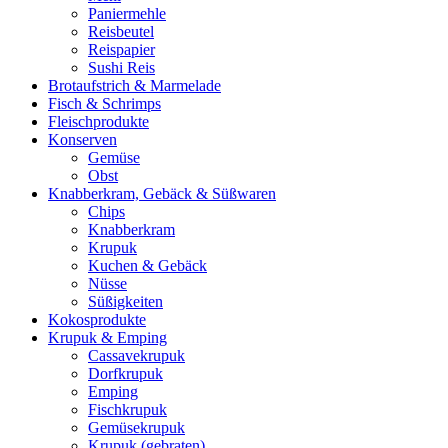
Paniermehle
Reisbeutel
Reispapier
Sushi Reis
Brotaufstrich & Marmelade
Fisch & Schrimps
Fleischprodukte
Konserven
Gemüse
Obst
Knabberkram, Gebäck & Süßwaren
Chips
Knabberkram
Krupuk
Kuchen & Gebäck
Nüsse
Süßigkeiten
Kokosprodukte
Krupuk & Emping
Cassavekrupuk
Dorfkrupuk
Emping
Fischkrupuk
Gemüsekrupuk
Krupuk (gebraten)