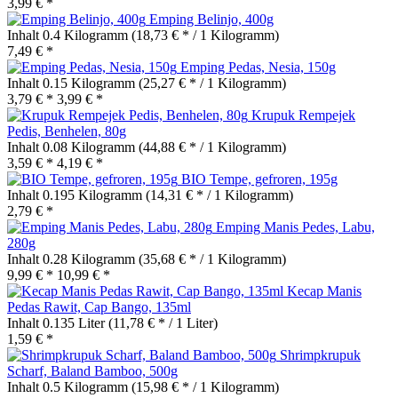
3,99 € *
Emping Belinjo, 400g
Inhalt
0.4 Kilogramm
(18,73 € * / 1 Kilogramm)
7,49 € *
Emping Pedas, Nesia, 150g
Inhalt
0.15 Kilogramm
(25,27 € * / 1 Kilogramm)
3,79 € *
3,99 € *
Krupuk Rempejek
Pedis, Benhelen, 80g
Inhalt
0.08 Kilogramm
(44,88 € * / 1 Kilogramm)
3,59 € *
4,19 € *
BIO Tempe, gefroren, 195g
Inhalt
0.195 Kilogramm
(14,31 € * / 1 Kilogramm)
2,79 € *
Emping Manis Pedes, Labu,
280g
Inhalt
0.28 Kilogramm
(35,68 € * / 1 Kilogramm)
9,99 € *
10,99 € *
Kecap Manis
Pedas Rawit, Cap Bango, 135ml
Inhalt
0.135 Liter
(11,78 € * / 1 Liter)
1,59 € *
Shrimpkrupuk
Scharf, Baland Bamboo, 500g
Inhalt
0.5 Kilogramm
(15,98 € * / 1 Kilogramm)