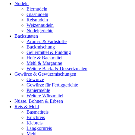
Nudeln
Eiernudeln
Glasnudeln
Reisnudeln
Weizennudeln
Nudelgerichte
Backzutaten
Aroma- & Farbstoffe
Backmischung
Geliermittel & Pudding
Hefe & Backmittel
Mehl & Margarine
Weitere Back- & Dessertzutaten
Gewürze & Gewürzmischungen
Gewürze
Gewürze für Fertiggerichte
Paniermehle
Weitere Würzmittel
Nüsse, Bohnen & Erbsen
Reis & Mehl
Basmatireis
Bruchreis
Klebreis
Langkornreis
Mehl