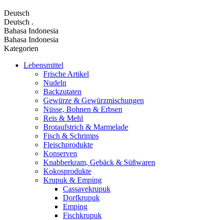
Deutsch
Deutsch
.
Bahasa Indonesia
Bahasa Indonesia
Kategorien
Lebensmittel
Frische Artikel
Nudeln
Backzutaten
Gewürze & Gewürzmischungen
Nüsse, Bohnen & Erbsen
Reis & Mehl
Brotaufstrich & Marmelade
Fisch & Schrimps
Fleischprodukte
Konserven
Knabberkram, Gebäck & Süßwaren
Kokosprodukte
Krupuk & Emping
Cassavekrupuk
Dorfkrupuk
Emping
Fischkrupuk