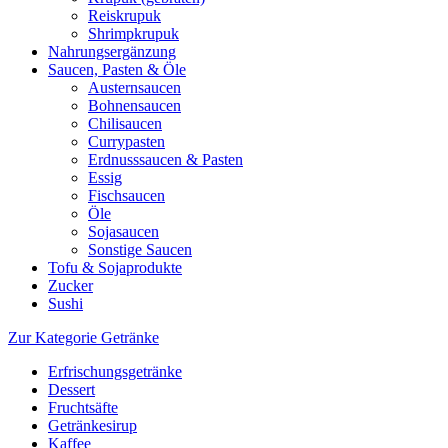
Reiskrupuk
Shrimpkrupuk
Nahrungsergänzung
Saucen, Pasten & Öle
Austernsaucen
Bohnensaucen
Chilisaucen
Currypasten
Erdnusssaucen & Pasten
Essig
Fischsaucen
Öle
Sojasaucen
Sonstige Saucen
Tofu & Sojaprodukte
Zucker
Sushi
Zur Kategorie Getränke
Erfrischungsgetränke
Dessert
Fruchtsäfte
Getränkesirup
Kaffee