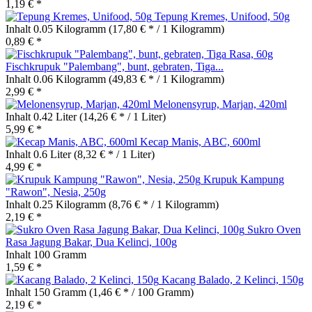
1,19 € *
Tepung Kremes, Unifood, 50g
Inhalt
0.05 Kilogramm
(17,80 € * / 1 Kilogramm)
0,89 € *
Fischkrupuk "Palembang", bunt, gebraten, Tiga...
Inhalt
0.06 Kilogramm
(49,83 € * / 1 Kilogramm)
2,99 € *
Melonensyrup, Marjan, 420ml
Inhalt
0.42 Liter
(14,26 € * / 1 Liter)
5,99 € *
Kecap Manis, ABC, 600ml
Inhalt
0.6 Liter
(8,32 € * / 1 Liter)
4,99 € *
Krupuk Kampung
"Rawon", Nesia, 250g
Inhalt
0.25 Kilogramm
(8,76 € * / 1 Kilogramm)
2,19 € *
Sukro Oven
Rasa Jagung Bakar, Dua Kelinci, 100g
Inhalt
100 Gramm
1,59 € *
Kacang Balado, 2 Kelinci, 150g
Inhalt
150 Gramm
(1,46 € * / 100 Gramm)
2,19 € *