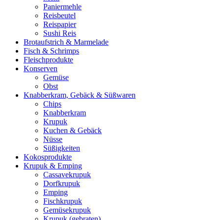
Paniermehle
Reisbeutel
Reispapier
Sushi Reis
Brotaufstrich & Marmelade
Fisch & Schrimps
Fleischprodukte
Konserven
Gemüse
Obst
Knabberkram, Gebäck & Süßwaren
Chips
Knabberkram
Krupuk
Kuchen & Gebäck
Nüsse
Süßigkeiten
Kokosprodukte
Krupuk & Emping
Cassavekrupuk
Dorfkrupuk
Emping
Fischkrupuk
Gemüsekrupuk
Krupuk (gebraten)