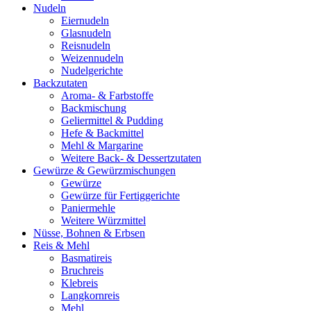
Nudeln
Eiernudeln
Glasnudeln
Reisnudeln
Weizennudeln
Nudelgerichte
Backzutaten
Aroma- & Farbstoffe
Backmischung
Geliermittel & Pudding
Hefe & Backmittel
Mehl & Margarine
Weitere Back- & Dessertzutaten
Gewürze & Gewürzmischungen
Gewürze
Gewürze für Fertiggerichte
Paniermehle
Weitere Würzmittel
Nüsse, Bohnen & Erbsen
Reis & Mehl
Basmatireis
Bruchreis
Klebreis
Langkornreis
Mehl