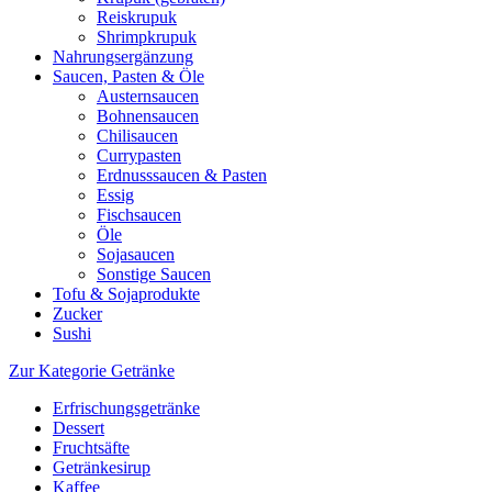
Reiskrupuk
Shrimpkrupuk
Nahrungsergänzung
Saucen, Pasten & Öle
Austernsaucen
Bohnensaucen
Chilisaucen
Currypasten
Erdnusssaucen & Pasten
Essig
Fischsaucen
Öle
Sojasaucen
Sonstige Saucen
Tofu & Sojaprodukte
Zucker
Sushi
Zur Kategorie Getränke
Erfrischungsgetränke
Dessert
Fruchtsäfte
Getränkesirup
Kaffee