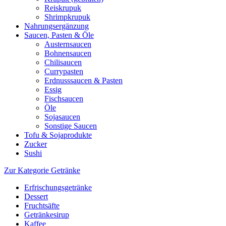
Reiskrupuk
Shrimpkrupuk
Nahrungsergänzung
Saucen, Pasten & Öle
Austernsaucen
Bohnensaucen
Chilisaucen
Currypasten
Erdnusssaucen & Pasten
Essig
Fischsaucen
Öle
Sojasaucen
Sonstige Saucen
Tofu & Sojaprodukte
Zucker
Sushi
Zur Kategorie Getränke
Erfrischungsgetränke
Dessert
Fruchtsäfte
Getränkesirup
Kaffee