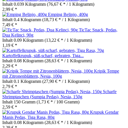
Inhalt
0.039 Kilogramm
(76,67 € * / 1 Kilogramm)
2,99 € *
Emping Belinjo, 400g
Inhalt
0.4 Kilogramm
(18,73 € * / 1 Kilogramm)
7,49 € *
TicTac Snack, Pedas,
Dua Kelinci, 90g
Inhalt
0.09 Kilogramm
(13,22 € * / 1 Kilogramm)
1,19 € *
Kartoffelkrupuk, süß-scharf, gebraten, Tiga...
Inhalt
0.08 Kilogramm
(28,63 € * / 1 Kilogramm)
2,29 € *
Kripik Tempe
mit Zitronenblättern, Nesia, 100g
Inhalt
0.1 Kilogramm
(27,90 € * / 1 Kilogramm)
2,79 € *
Scharfe
Shrimptaschen (Sumpia Pedas), Nesia, 150g
Inhalt
150 Gramm
(1,73 € * / 100 Gramm)
2,59 € *
Krupuk Gendar
Manis Pedas, Tiga Rasa, 80g
Inhalt
0.08 Kilogramm
(28,63 € * / 1 Kilogramm)
2,29 € *