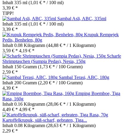
Inhalt
335 ml
(1,01 € * / 100 ml)
3,39 € *
TIPP!
Sambal Asli, ABC, 335ml
Inhalt
335 ml
(1,01 € * / 100 ml)
3,39 € *
Krupuk Rempejek
Pedis, Benhelen, 80g
Inhalt
0.08 Kilogramm
(44,88 € * / 1 Kilogramm)
3,59 € *
4,19 € *
Scharfe
Shrimptaschen (Sumpia Pedas), Nesia, 150g
Inhalt
150 Gramm
(1,73 € * / 100 Gramm)
2,59 € *
Sambal Terasi, ABC, 180g
Inhalt
200 Gramm
(2,20 € * / 100 Gramm)
4,39 € *
Emping Boemboe, Tiga
Rasa, 160g
Inhalt
0.16 Kilogramm
(28,06 € * / 1 Kilogramm)
4,49 € *
4,99 € *
Kartoffelkrupuk, süß-scharf, gebraten, Tiga...
Inhalt
0.08 Kilogramm
(28,63 € * / 1 Kilogramm)
2,29 € *