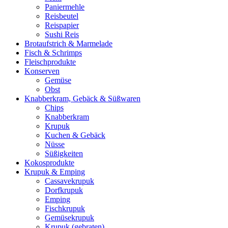
Paniermehle
Reisbeutel
Reispapier
Sushi Reis
Brotaufstrich & Marmelade
Fisch & Schrimps
Fleischprodukte
Konserven
Gemüse
Obst
Knabberkram, Gebäck & Süßwaren
Chips
Knabberkram
Krupuk
Kuchen & Gebäck
Nüsse
Süßigkeiten
Kokosprodukte
Krupuk & Emping
Cassavekrupuk
Dorfkrupuk
Emping
Fischkrupuk
Gemüsekrupuk
Krupuk (gebraten)