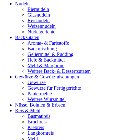
Nudeln
Eiernudeln
Glasnudeln
Reisnudeln
Weizennudeln
Nudelgerichte
Backzutaten
Aroma- & Farbstoffe
Backmischung
Geliermittel & Pudding
Hefe & Backmittel
Mehl & Margarine
Weitere Back- & Dessertzutaten
Gewürze & Gewürzmischungen
Gewürze
Gewürze für Fertiggerichte
Paniermehle
Weitere Würzmittel
Nüsse, Bohnen & Erbsen
Reis & Mehl
Basmatireis
Bruchreis
Klebreis
Langkornreis
Mehl