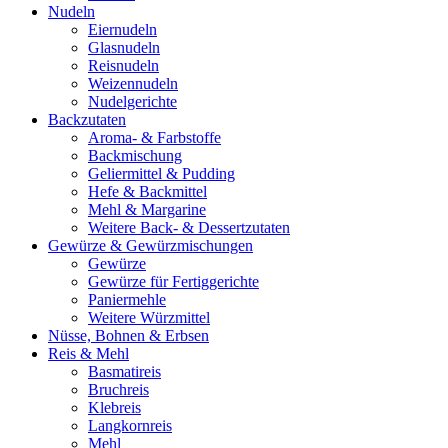
Nudeln
Eiernudeln
Glasnudeln
Reisnudeln
Weizennudeln
Nudelgerichte
Backzutaten
Aroma- & Farbstoffe
Backmischung
Geliermittel & Pudding
Hefe & Backmittel
Mehl & Margarine
Weitere Back- & Dessertzutaten
Gewürze & Gewürzmischungen
Gewürze
Gewürze für Fertiggerichte
Paniermehle
Weitere Würzmittel
Nüsse, Bohnen & Erbsen
Reis & Mehl
Basmatireis
Bruchreis
Klebreis
Langkornreis
Mehl