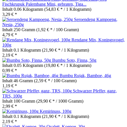
Fischkrupuk Palembang Mini, gebraten, Tiga...
Inhalt
0.06 Kilogramm
(54,83 € * / 1 Kilogramm)
3,29 € *
Seroendeng Kampoeng,
Nesia, 250g
Inhalt
250 Gramm
(1,92 € * / 100 Gramm)
4,79 € *
Rendang Mix, Koningsvogel,
100g
Inhalt
0.1 Kilogramm
(21,90 € * / 1 Kilogramm)
2,19 € *
Bumbu Soto, Finna, 50g
Inhalt
0.05 Kilogramm
(19,80 € * / 1 Kilogramm)
0,99 € *
Bumbu Rujak, Bamboe, 46g
Inhalt
46 Gramm
(2,59 € * / 100 Gramm)
1,19 € *
Schwarzer Pfeffer, ganz,
TRS, 100g
Inhalt
100 Gramm
(29,90 € * / 1000 Gramm)
2,99 € *
Kemirinuss, 100g
Inhalt
0.1 Kilogramm
(21,90 € * / 1 Kilogramm)
2,19 € *
Ovalett, Koepoe, 30g