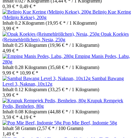
Inhalt
0.027 Kilogramm
(14,44 € * / 1 Kilogramm)
0,39 € *
0,49 € *
Belinjo Kue Kering
(Melinjo Kekse), 200g
Inhalt
0.2 Kilogramm
(19,95 € * / 1 Kilogramm)
3,99 € *
Opak Koekjes
(Reismehlröllchen), Nesia, 250g
Inhalt
0.25 Kilogramm
(19,96 € * / 1 Kilogramm)
4,99 € *
Emping Manis Pedes, Labu,
280g
Inhalt
0.28 Kilogramm
(35,68 € * / 1 Kilogramm)
9,99 € *
10,99 € *
Sambal Bawang
Level 3, Naknan, 10x12g
Inhalt
0.12 Kilogramm
(33,25 € * / 1 Kilogramm)
3,99 € *
Krupuk Rempejek
Pedis, Benhelen, 80g
Inhalt
0.08 Kilogramm
(44,88 € * / 1 Kilogramm)
3,59 € *
4,19 € *
Pop Mie Beef, Indomie 58g
Inhalt
58 Gramm
(2,57 € * / 100 Gramm)
1,49 € *