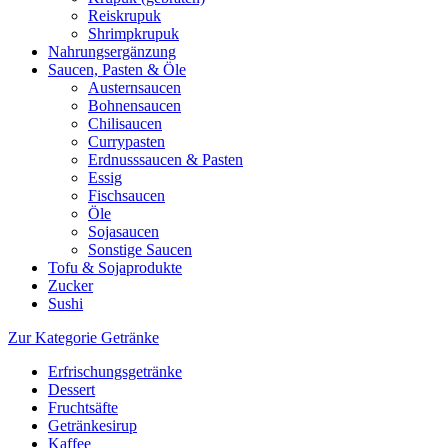
Reiskrupuk
Shrimpkrupuk
Nahrungsergänzung
Saucen, Pasten & Öle
Austernsaucen
Bohnensaucen
Chilisaucen
Currypasten
Erdnusssaucen & Pasten
Essig
Fischsaucen
Öle
Sojasaucen
Sonstige Saucen
Tofu & Sojaprodukte
Zucker
Sushi
Zur Kategorie Getränke
Erfrischungsgetränke
Dessert
Fruchtsäfte
Getränkesirup
Kaffee