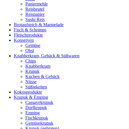
Paniermehle
Reisbeutel
Reispapier
Sushi Reis
Brotaufstrich & Marmelade
Fisch & Schrimps
Fleischprodukte
Konserven
Gemüse
Obst
Knabberkram, Gebäck & Süßwaren
Chips
Knabberkram
Krupuk
Kuchen & Gebäck
Nüsse
Süßigkeiten
Kokosprodukte
Krupuk & Emping
Cassavekrupuk
Dorfkrupuk
Emping
Fischkrupuk
Gemüsekrupuk
Krupuk (gebraten)