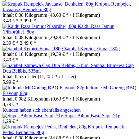
Krupuk Rempejek
Javaanse, Benhelen, 80g
Inhalt
0.08 Kilogramm
(43,63 € * / 1 Kilogramm)
3,49 € *
3,99 € *
Kaldu Rasa Jamur
(Pilzbrühe), 80g
Inhalt
0.08 Kilogramm
(29,88 € * / 1 Kilogramm)
2,39 € *
2,49 € *
Sambal Kemiri, Finna, 180g
Inhalt
0.18 Kilogramm
(19,39 € * / 1 Kilogramm)
3,49 € *
Sambal Istimewa Cap
Dua Belibis, 535ml
Inhalt
0.535 Liter
(11,20 € * / 1 Liter)
5,99 € *
Indomie Mi Goreng BBQ
Flavour, 82g
Inhalt
0.082 Kilogramm
(9,63 € * / 1 Kilogramm)
0,79 € *
Kunden haben sich ebenfalls angesehen
Super Bihun Baso Sapi, 51g
1,29 € *
Krupuk Rempejek
Pedis, Benhelen, 80g
Inhalt
0.08 Kilogramm
(44,88 € * / 1 Kilogramm)