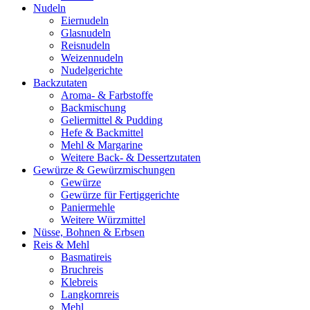
Nudeln
Eiernudeln
Glasnudeln
Reisnudeln
Weizennudeln
Nudelgerichte
Backzutaten
Aroma- & Farbstoffe
Backmischung
Geliermittel & Pudding
Hefe & Backmittel
Mehl & Margarine
Weitere Back- & Dessertzutaten
Gewürze & Gewürzmischungen
Gewürze
Gewürze für Fertiggerichte
Paniermehle
Weitere Würzmittel
Nüsse, Bohnen & Erbsen
Reis & Mehl
Basmatireis
Bruchreis
Klebreis
Langkornreis
Mehl