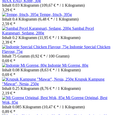
MAX END, Kobe, 30g
Inhalt
0.03 Kilogramm
(109,67 € * / 1 Kilogramm)
3,29 € *
Tempe, frisch, 395g
Inhalt
0.4 Kilogramm
(6,48 € * / 1 Kilogramm)
2,59 € *
Sambal Pecel
Karangsari, Sedang, 200g
Inhalt
0.2 Kilogramm
(11,95 € * / 1 Kilogramm)
2,39 € *
Indomie Special Chicken
Flavour, 75g
Inhalt
75 Gramm
(0,92 € * / 100 Gramm)
0,69 € *
Indomie Mi Goreng, 80g
Inhalt
0.08 Kilogramm
(8,63 € * / 1 Kilogramm)
0,69 € *
Krupuk Kampung
"Mawar", Nesia, 250g
Inhalt
0.25 Kilogramm
(8,76 € * / 1 Kilogramm)
2,19 € *
Mi Goreng Original, Best
Wok, 85g
Inhalt
0.085 Kilogramm
(10,47 € * / 1 Kilogramm)
0,89 € *