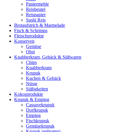
Paniermehle
Reisbeutel
Reispapier
Sushi Reis
Brotaufstrich & Marmelade
Fisch & Schrimps
Fleischprodukte
Konserven
Gemüse
Obst
Knabberkram, Gebäck & Süßwaren
Chips
Knabberkram
Krupuk
Kuchen & Gebäck
Nüsse
Süßigkeiten
Kokosprodukte
Krupuk & Emping
Cassavekrupuk
Dorfkrupuk
Emping
Fischkrupuk
Gemüsekrupuk
Krupuk (gebraten)