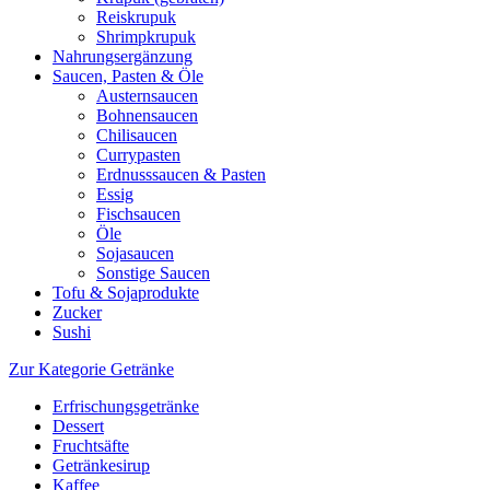
Reiskrupuk
Shrimpkrupuk
Nahrungsergänzung
Saucen, Pasten & Öle
Austernsaucen
Bohnensaucen
Chilisaucen
Currypasten
Erdnusssaucen & Pasten
Essig
Fischsaucen
Öle
Sojasaucen
Sonstige Saucen
Tofu & Sojaprodukte
Zucker
Sushi
Zur Kategorie Getränke
Erfrischungsgetränke
Dessert
Fruchtsäfte
Getränkesirup
Kaffee