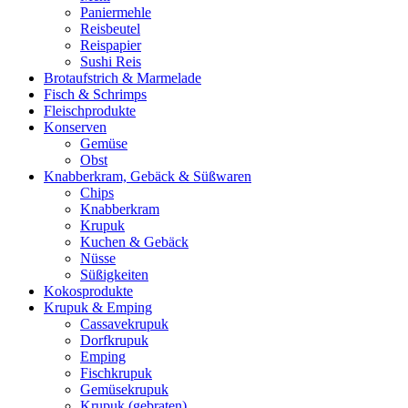
Paniermehle
Reisbeutel
Reispapier
Sushi Reis
Brotaufstrich & Marmelade
Fisch & Schrimps
Fleischprodukte
Konserven
Gemüse
Obst
Knabberkram, Gebäck & Süßwaren
Chips
Knabberkram
Krupuk
Kuchen & Gebäck
Nüsse
Süßigkeiten
Kokosprodukte
Krupuk & Emping
Cassavekrupuk
Dorfkrupuk
Emping
Fischkrupuk
Gemüsekrupuk
Krupuk (gebraten)