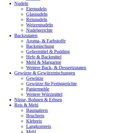
Nudeln
Eiernudeln
Glasnudeln
Reisnudeln
Weizennudeln
Nudelgerichte
Backzutaten
Aroma- & Farbstoffe
Backmischung
Geliermittel & Pudding
Hefe & Backmittel
Mehl & Margarine
Weitere Back- & Dessertzutaten
Gewürze & Gewürzmischungen
Gewürze
Gewürze für Fertiggerichte
Paniermehle
Weitere Würzmittel
Nüsse, Bohnen & Erbsen
Reis & Mehl
Basmatireis
Bruchreis
Klebreis
Langkornreis
Mehl