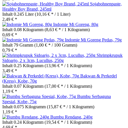
Sojabohnenpaste,
Healthy Boy Brand, 245ml
Inhalt
0.245 Liter
(10,16 € * / 1 Liter)
2,49 € *
Indomie Mi Goreng, 80g
Inhalt
0.08 Kilogramm
(8,63 € * / 1 Kilogramm)
0,69 € *
Indomie Mi Goreng Pedas, 79g
Inhalt
79 Gramm
(1,00 € * / 100 Gramm)
0,79 € *
Shrimpkrupuk
Sidoarjo, 2 x 3cm, Lucullus, 250g
Inhalt
0.25 Kilogramm
(13,96 € * / 1 Kilogramm)
3,49 € *
Bakwan & Perkedel
(Kress), Kobe, 70g
Inhalt
0.07 Kilogramm
(17,00 € * / 1 Kilogramm)
1,19 € *
Bumbu Serbaguna
Spesial, Kobe, 75g
Inhalt
0.075 Kilogramm
(15,87 € * / 1 Kilogramm)
1,19 € *
Bumbu Rendang, 240g
Inhalt
0.24 Kilogramm
(19,54 € * / 1 Kilogramm)
4,69 € *