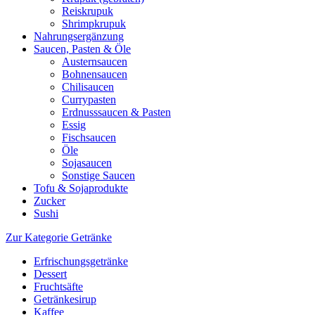
Reiskrupuk
Shrimpkrupuk
Nahrungsergänzung
Saucen, Pasten & Öle
Austernsaucen
Bohnensaucen
Chilisaucen
Currypasten
Erdnusssaucen & Pasten
Essig
Fischsaucen
Öle
Sojasaucen
Sonstige Saucen
Tofu & Sojaprodukte
Zucker
Sushi
Zur Kategorie Getränke
Erfrischungsgetränke
Dessert
Fruchtsäfte
Getränkesirup
Kaffee