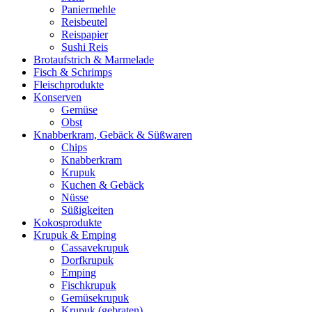
Paniermehle
Reisbeutel
Reispapier
Sushi Reis
Brotaufstrich & Marmelade
Fisch & Schrimps
Fleischprodukte
Konserven
Gemüse
Obst
Knabberkram, Gebäck & Süßwaren
Chips
Knabberkram
Krupuk
Kuchen & Gebäck
Nüsse
Süßigkeiten
Kokosprodukte
Krupuk & Emping
Cassavekrupuk
Dorfkrupuk
Emping
Fischkrupuk
Gemüsekrupuk
Krupuk (gebraten)