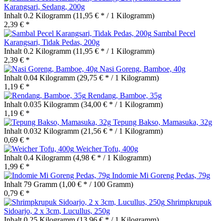
Karangsari, Sedang, 200g
Inhalt
0.2 Kilogramm
(11,95 € * / 1 Kilogramm)
2,39 € *
Sambal Pecel
Karangsari, Tidak Pedas, 200g
Inhalt
0.2 Kilogramm
(11,95 € * / 1 Kilogramm)
2,39 € *
Nasi Goreng, Bamboe, 40g
Inhalt
0.04 Kilogramm
(29,75 € * / 1 Kilogramm)
1,19 € *
Rendang, Bamboe, 35g
Inhalt
0.035 Kilogramm
(34,00 € * / 1 Kilogramm)
1,19 € *
Tepung Bakso, Mamasuka, 32g
Inhalt
0.032 Kilogramm
(21,56 € * / 1 Kilogramm)
0,69 € *
Weicher Tofu, 400g
Inhalt
0.4 Kilogramm
(4,98 € * / 1 Kilogramm)
1,99 € *
Indomie Mi Goreng Pedas, 79g
Inhalt
79 Gramm
(1,00 € * / 100 Gramm)
0,79 € *
Shrimpkrupuk
Sidoarjo, 2 x 3cm, Lucullus, 250g
Inhalt
0.25 Kilogramm
(13,96 € * / 1 Kilogramm)