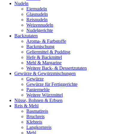
Nudeln
Eiernudeln
Glasnudeln
Reisnudeln
Weizennudeln
Nudelgerichte
Backzutaten
Aroma- & Farbstoffe
Backmischung
Geliermittel & Pudding
Hefe & Backmittel
Mehl & Margarine
Weitere Back- & Dessertzutaten
Gewürze & Gewürzmischungen
Gewürze
Gewürze für Fertiggerichte
Paniermehle
Weitere Würzmittel
Nüsse, Bohnen & Erbsen
Reis & Mehl
Basmatireis
Bruchreis
Klebreis
Langkornreis
Mehl