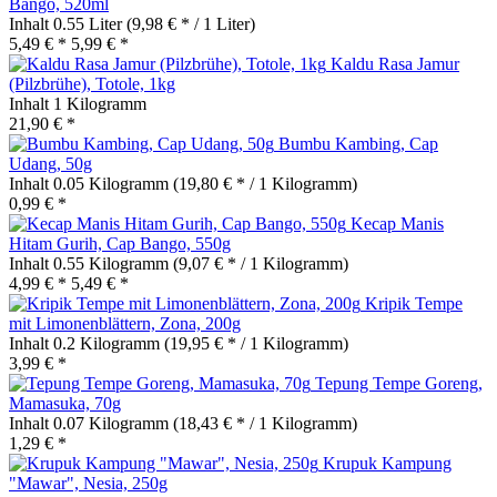
Bango, 520ml
Inhalt
0.55 Liter
(9,98 € * / 1 Liter)
5,49 € *
5,99 € *
Kaldu Rasa Jamur
(Pilzbrühe), Totole, 1kg
Inhalt
1 Kilogramm
21,90 € *
Bumbu Kambing, Cap
Udang, 50g
Inhalt
0.05 Kilogramm
(19,80 € * / 1 Kilogramm)
0,99 € *
Kecap Manis
Hitam Gurih, Cap Bango, 550g
Inhalt
0.55 Kilogramm
(9,07 € * / 1 Kilogramm)
4,99 € *
5,49 € *
Kripik Tempe
mit Limonenblättern, Zona, 200g
Inhalt
0.2 Kilogramm
(19,95 € * / 1 Kilogramm)
3,99 € *
Tepung Tempe Goreng,
Mamasuka, 70g
Inhalt
0.07 Kilogramm
(18,43 € * / 1 Kilogramm)
1,29 € *
Krupuk Kampung
"Mawar", Nesia, 250g