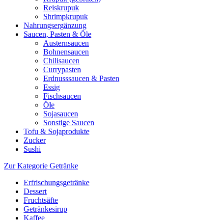
Reiskrupuk
Shrimpkrupuk
Nahrungsergänzung
Saucen, Pasten & Öle
Austernsaucen
Bohnensaucen
Chilisaucen
Currypasten
Erdnusssaucen & Pasten
Essig
Fischsaucen
Öle
Sojasaucen
Sonstige Saucen
Tofu & Sojaprodukte
Zucker
Sushi
Zur Kategorie Getränke
Erfrischungsgetränke
Dessert
Fruchtsäfte
Getränkesirup
Kaffee