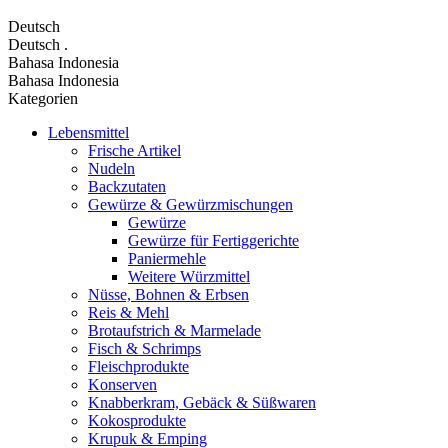
Deutsch
Deutsch
.
Bahasa Indonesia
Bahasa Indonesia
Kategorien
Lebensmittel
Frische Artikel
Nudeln
Backzutaten
Gewürze & Gewürzmischungen
Gewürze
Gewürze für Fertiggerichte
Paniermehle
Weitere Würzmittel
Nüsse, Bohnen & Erbsen
Reis & Mehl
Brotaufstrich & Marmelade
Fisch & Schrimps
Fleischprodukte
Konserven
Knabberkram, Gebäck & Süßwaren
Kokosprodukte
Krupuk & Emping