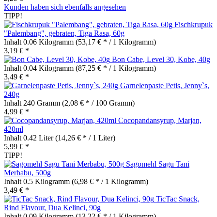
Kunden haben sich ebenfalls angesehen
TIPP!
Fischkrupuk
"Palembang", gebraten, Tiga Rasa, 60g
Inhalt
0.06 Kilogramm
(53,17 € * / 1 Kilogramm)
3,19 € *
Bon Cabe, Level 30, Kobe, 40g
Inhalt
0.04 Kilogramm
(87,25 € * / 1 Kilogramm)
3,49 € *
Garnelenpaste Petis, Jenny`s,
240g
Inhalt
240 Gramm
(2,08 € * / 100 Gramm)
4,99 € *
Cocopandansyrup, Marjan,
420ml
Inhalt
0.42 Liter
(14,26 € * / 1 Liter)
5,99 € *
TIPP!
Sagomehl Sagu Tani
Merbabu, 500g
Inhalt
0.5 Kilogramm
(6,98 € * / 1 Kilogramm)
3,49 € *
TicTac Snack,
Rind Flavour, Dua Kelinci, 90g
Inhalt
0.09 Kilogramm
(13,22 € * / 1 Kilogramm)