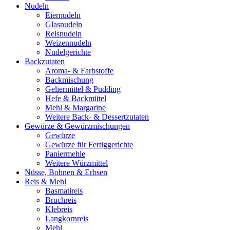
Nudeln
Eiernudeln
Glasnudeln
Reisnudeln
Weizennudeln
Nudelgerichte
Backzutaten
Aroma- & Farbstoffe
Backmischung
Geliermittel & Pudding
Hefe & Backmittel
Mehl & Margarine
Weitere Back- & Dessertzutaten
Gewürze & Gewürzmischungen
Gewürze
Gewürze für Fertiggerichte
Paniermehle
Weitere Würzmittel
Nüsse, Bohnen & Erbsen
Reis & Mehl
Basmatireis
Bruchreis
Klebreis
Langkornreis
Mehl