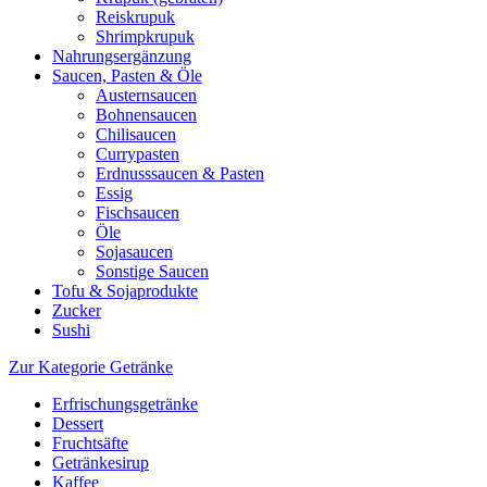
Reiskrupuk
Shrimpkrupuk
Nahrungsergänzung
Saucen, Pasten & Öle
Austernsaucen
Bohnensaucen
Chilisaucen
Currypasten
Erdnusssaucen & Pasten
Essig
Fischsaucen
Öle
Sojasaucen
Sonstige Saucen
Tofu & Sojaprodukte
Zucker
Sushi
Zur Kategorie Getränke
Erfrischungsgetränke
Dessert
Fruchtsäfte
Getränkesirup
Kaffee