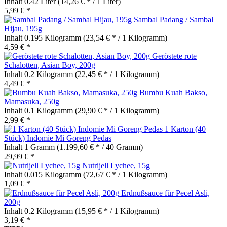
Inhalt
0.42 Liter
(14,26 € * / 1 Liter)
5,99 € *
Sambal Padang / Sambal
Hijau, 195g
Inhalt
0.195 Kilogramm
(23,54 € * / 1 Kilogramm)
4,59 € *
Geröstete rote
Schalotten, Asian Boy, 200g
Inhalt
0.2 Kilogramm
(22,45 € * / 1 Kilogramm)
4,49 € *
Bumbu Kuah Bakso,
Mamasuka, 250g
Inhalt
0.1 Kilogramm
(29,90 € * / 1 Kilogramm)
2,99 € *
1 Karton (40
Stück) Indomie Mi Goreng Pedas
Inhalt
1 Gramm
(1.199,60 € * / 40 Gramm)
29,99 € *
Nutrijell Lychee, 15g
Inhalt
0.015 Kilogramm
(72,67 € * / 1 Kilogramm)
1,09 € *
Erdnußsauce für Pecel Asli,
200g
Inhalt
0.2 Kilogramm
(15,95 € * / 1 Kilogramm)
3,19 € *