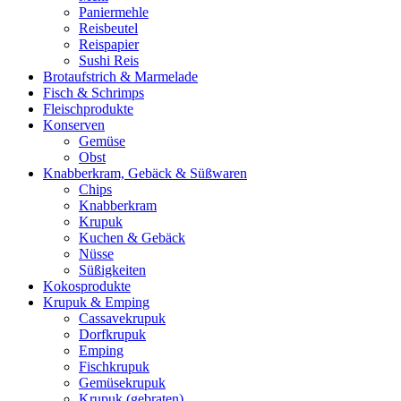
Paniermehle
Reisbeutel
Reispapier
Sushi Reis
Brotaufstrich & Marmelade
Fisch & Schrimps
Fleischprodukte
Konserven
Gemüse
Obst
Knabberkram, Gebäck & Süßwaren
Chips
Knabberkram
Krupuk
Kuchen & Gebäck
Nüsse
Süßigkeiten
Kokosprodukte
Krupuk & Emping
Cassavekrupuk
Dorfkrupuk
Emping
Fischkrupuk
Gemüsekrupuk
Krupuk (gebraten)