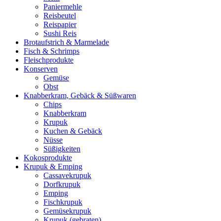
Paniermehle
Reisbeutel
Reispapier
Sushi Reis
Brotaufstrich & Marmelade
Fisch & Schrimps
Fleischprodukte
Konserven
Gemüse
Obst
Knabberkram, Gebäck & Süßwaren
Chips
Knabberkram
Krupuk
Kuchen & Gebäck
Nüsse
Süßigkeiten
Kokosprodukte
Krupuk & Emping
Cassavekrupuk
Dorfkrupuk
Emping
Fischkrupuk
Gemüsekrupuk
Krupuk (gebraten)