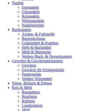
Nudeln
Eiernudeln
Glasnudeln
Reisnudeln
Weizennudeln
Nudelgerichte
Backzutaten
Aroma- & Farbstoffe
Backmischung
Geliermittel & Pudding
Hefe & Backmittel
Mehl & Margarine
Weitere Back- & Dessertzutaten
Gewürze & Gewürzmischungen
Gewürze
Gewürze für Fertiggerichte
Paniermehle
Weitere Würzmittel
Nüsse, Bohnen & Erbsen
Reis & Mehl
Basmatireis
Bruchreis
Klebreis
Langkornreis
Mehl