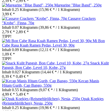
2,59 € *
2,99 € *
Margarine "Blue Band", 250g
Inhalt
0.25 Kilogramm
(15,96 € * / 1 Kilogramm)
3,99 € *
Cassave Crackers
"Krobe", Finna, 70g
Inhalt
0.07 Kilogramm
(39,86 € * / 1 Kilogramm)
2,79 € *
2,89 € *
TIPP!
Mi Bon
Cabe Rasa Kuah Ramen Pedas, Level 30, 90g
Inhalt
0.09 Kilogramm
(12,11 € * / 1 Kilogramm)
1,09 € *
TIPP!
Snack Kulit
Pangsit, Bon Cabe, Level 10, Kobe, 27g
Inhalt
0.027 Kilogramm
(14,44 € * / 1 Kilogramm)
0,39 € *
0,49 € *
Kecap Manis
Hitam Gurih, Cap Bango, 550g
Inhalt
0.55 Kilogramm
(9,07 € * / 1 Kilogramm)
4,99 € *
5,49 € *
Opak Koekjes
(Reismehlröllchen), Nesia, 250g
Inhalt
0.25 Kilogramm
(19,96 € * / 1 Kilogramm)