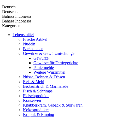
Deutsch
Deutsch
.
Bahasa Indonesia
Bahasa Indonesia
Kategorien
Lebensmittel
Frische Artikel
Nudeln
Backzutaten
Gewürze & Gewürzmischungen
Gewürze
Gewürze für Fertiggerichte
Paniermehle
Weitere Würzmittel
Nüsse, Bohnen & Erbsen
Reis & Mehl
Brotaufstrich & Marmelade
Fisch & Schrimps
Fleischprodukte
Konserven
Knabberkram, Gebäck & Süßwaren
Kokosprodukte
Krupuk & Emping