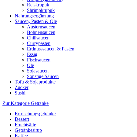
Reiskrupuk
Shrimpkrupuk
Nahrungsergänzung
Saucen, Pasten & Öle
Austernsaucen
Bohnensaucen
Chilisaucen
Currypasten
Erdnusssaucen & Pasten
Essig
Fischsaucen
Öle
Sojasaucen
Sonstige Saucen
Tofu & Sojaprodukte
Zucker
Sushi
Zur Kategorie Getränke
Erfrischungsgetränke
Dessert
Fruchtsäfte
Getränkesirup
Kaffee