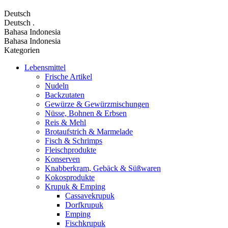
Deutsch
Deutsch
.
Bahasa Indonesia
Bahasa Indonesia
Kategorien
Lebensmittel
Frische Artikel
Nudeln
Backzutaten
Gewürze & Gewürzmischungen
Nüsse, Bohnen & Erbsen
Reis & Mehl
Brotaufstrich & Marmelade
Fisch & Schrimps
Fleischprodukte
Konserven
Knabberkram, Gebäck & Süßwaren
Kokosprodukte
Krupuk & Emping
Cassavekrupuk
Dorfkrupuk
Emping
Fischkrupuk