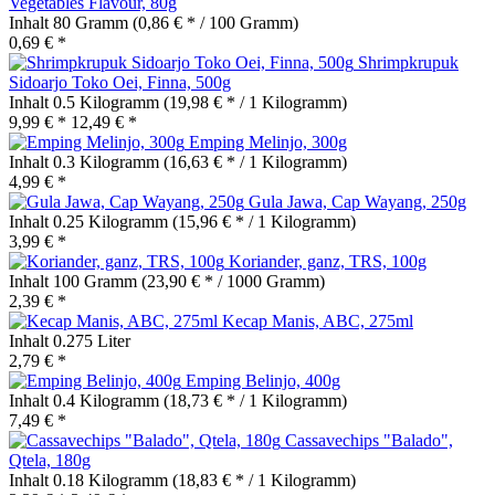
Vegetables Flavour, 80g
Inhalt
80 Gramm
(0,86 € * / 100 Gramm)
0,69 € *
Shrimpkrupuk
Sidoarjo Toko Oei, Finna, 500g
Inhalt
0.5 Kilogramm
(19,98 € * / 1 Kilogramm)
9,99 € *
12,49 € *
Emping Melinjo, 300g
Inhalt
0.3 Kilogramm
(16,63 € * / 1 Kilogramm)
4,99 € *
Gula Jawa, Cap Wayang, 250g
Inhalt
0.25 Kilogramm
(15,96 € * / 1 Kilogramm)
3,99 € *
Koriander, ganz, TRS, 100g
Inhalt
100 Gramm
(23,90 € * / 1000 Gramm)
2,39 € *
Kecap Manis, ABC, 275ml
Inhalt
0.275 Liter
2,79 € *
Emping Belinjo, 400g
Inhalt
0.4 Kilogramm
(18,73 € * / 1 Kilogramm)
7,49 € *
Cassavechips "Balado",
Qtela, 180g
Inhalt
0.18 Kilogramm
(18,83 € * / 1 Kilogramm)