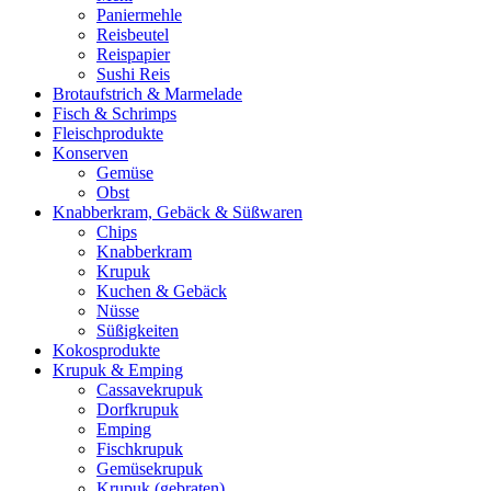
Paniermehle
Reisbeutel
Reispapier
Sushi Reis
Brotaufstrich & Marmelade
Fisch & Schrimps
Fleischprodukte
Konserven
Gemüse
Obst
Knabberkram, Gebäck & Süßwaren
Chips
Knabberkram
Krupuk
Kuchen & Gebäck
Nüsse
Süßigkeiten
Kokosprodukte
Krupuk & Emping
Cassavekrupuk
Dorfkrupuk
Emping
Fischkrupuk
Gemüsekrupuk
Krupuk (gebraten)