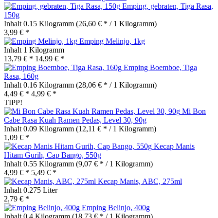
Emping, gebraten, Tiga Rasa,
150g
Inhalt
0.15 Kilogramm
(26,60 € * / 1 Kilogramm)
3,99 € *
Emping Melinjo, 1kg
Inhalt
1 Kilogramm
13,79 € *
14,99 € *
Emping Boemboe, Tiga
Rasa, 160g
Inhalt
0.16 Kilogramm
(28,06 € * / 1 Kilogramm)
4,49 € *
4,99 € *
TIPP!
Mi Bon
Cabe Rasa Kuah Ramen Pedas, Level 30, 90g
Inhalt
0.09 Kilogramm
(12,11 € * / 1 Kilogramm)
1,09 € *
Kecap Manis
Hitam Gurih, Cap Bango, 550g
Inhalt
0.55 Kilogramm
(9,07 € * / 1 Kilogramm)
4,99 € *
5,49 € *
Kecap Manis, ABC, 275ml
Inhalt
0.275 Liter
2,79 € *
Emping Belinjo, 400g
Inhalt
0.4 Kilogramm
(18,73 € * / 1 Kilogramm)