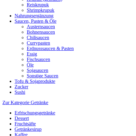
Reiskrupuk
Shrimpkrupuk
Nahrungsergänzung
Saucen, Pasten & Öle
Austernsaucen
Bohnensaucen
Chilisaucen
Currypasten
Erdnusssaucen & Pasten
Essig
Fischsaucen
Öle
Sojasaucen
Sonstige Saucen
Tofu & Sojaprodukte
Zucker
Sushi
Zur Kategorie Getränke
Erfrischungsgetränke
Dessert
Fruchtsäfte
Getränkesirup
Kaffee