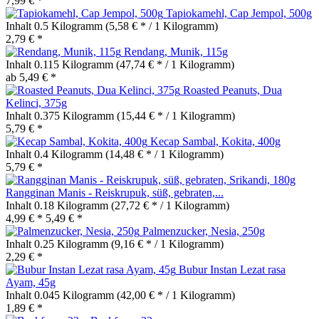
7,99 € *
Tapiokamehl, Cap Jempol, 500g
Inhalt
0.5 Kilogramm
(5,58 € * / 1 Kilogramm)
2,79 € *
Rendang, Munik, 115g
Inhalt
0.115 Kilogramm
(47,74 € * / 1 Kilogramm)
ab 5,49 € *
Roasted Peanuts, Dua
Kelinci, 375g
Inhalt
0.375 Kilogramm
(15,44 € * / 1 Kilogramm)
5,79 € *
Kecap Sambal, Kokita, 400g
Inhalt
0.4 Kilogramm
(14,48 € * / 1 Kilogramm)
5,79 € *
Rangginan Manis - Reiskrupuk, süß, gebraten,...
Inhalt
0.18 Kilogramm
(27,72 € * / 1 Kilogramm)
4,99 € *
5,49 € *
Palmenzucker, Nesia, 250g
Inhalt
0.25 Kilogramm
(9,16 € * / 1 Kilogramm)
2,29 € *
Bubur Instan Lezat rasa
Ayam, 45g
Inhalt
0.045 Kilogramm
(42,00 € * / 1 Kilogramm)
1,89 € *