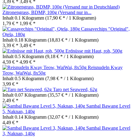
3,39 € *
3,49 € *
Zitronengrass, BDMP, 100g (Versand nur in...
Inhalt
0.1 Kilogramm
(17,90 € * / 1 Kilogramm)
1,79 € *
1,99 € *
Cassavechips "Original",
Qtela, 180g
Inhalt
0.18 Kilogramm
(18,83 € * / 1 Kilogramm)
3,39 € *
3,49 € *
Erdnüsse mit Haut, roh, 500g
Inhalt
0.5 Kilogramm
(9,18 € * / 1 Kilogramm)
4,59 € *
4,99 € *
Reisnudeln Kway
Teow, WaiWai, 8x50g
Inhalt
0.5 Kilogramm
(7,98 € * / 1 Kilogramm)
3,99 € *
Taro net Seaweed, 62g
Inhalt
0.07 Kilogramm
(35,57 € * / 1 Kilogramm)
2,49 € *
Sambal Bawang Level
5, Naknan, 140g
Inhalt
0.14 Kilogramm
(32,07 € * / 1 Kilogramm)
4,49 € *
Sambal Bawang Level
3, Naknan, 140g