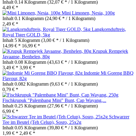
Inhalt
0.14 Kilogramm
(32,07 € * / 1 Kilogramm)
4,49 € *
Mini Limonen, Nesia, 100g
Inhalt
0.1 Kilogramm
(24,90 € * / 1 Kilogramm)
2,49 € *
Langkornduftreis,
Royal Tiger GOLD, 5kg
Inhalt
5 Kilogramm
(3,00 € * / 1 Kilogramm)
14,99 € *
16,99 € *
Krupuk Rempejek
Javaanse, Benhelen, 80g
Inhalt
0.08 Kilogramm
(43,63 € * / 1 Kilogramm)
3,49 € *
3,99 € *
Indomie Mi Goreng BBQ
Flavour, 82g
Inhalt
0.082 Kilogramm
(9,63 € * / 1 Kilogramm)
0,79 € *
Fischkrupuk "Palembang Mini" Bunt, Cap Wayang,...
Inhalt
0.25 Kilogramm
(27,96 € * / 1 Kilogramm)
6,99 € *
Schwarzer
Tee im Beutel (Teh Celup), Sosro, 25x2g
Inhalt
0.05 Kilogramm
(39,80 € * / 1 Kilogramm)
1,99 € *
2,49 € *