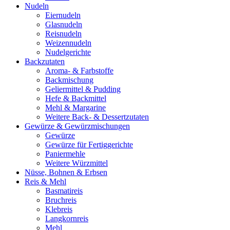
Nudeln
Eiernudeln
Glasnudeln
Reisnudeln
Weizennudeln
Nudelgerichte
Backzutaten
Aroma- & Farbstoffe
Backmischung
Geliermittel & Pudding
Hefe & Backmittel
Mehl & Margarine
Weitere Back- & Dessertzutaten
Gewürze & Gewürzmischungen
Gewürze
Gewürze für Fertiggerichte
Paniermehle
Weitere Würzmittel
Nüsse, Bohnen & Erbsen
Reis & Mehl
Basmatireis
Bruchreis
Klebreis
Langkornreis
Mehl