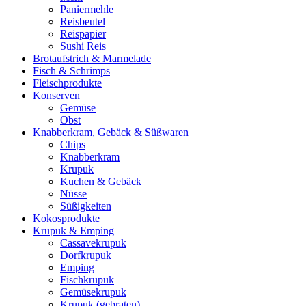
Paniermehle
Reisbeutel
Reispapier
Sushi Reis
Brotaufstrich & Marmelade
Fisch & Schrimps
Fleischprodukte
Konserven
Gemüse
Obst
Knabberkram, Gebäck & Süßwaren
Chips
Knabberkram
Krupuk
Kuchen & Gebäck
Nüsse
Süßigkeiten
Kokosprodukte
Krupuk & Emping
Cassavekrupuk
Dorfkrupuk
Emping
Fischkrupuk
Gemüsekrupuk
Krupuk (gebraten)