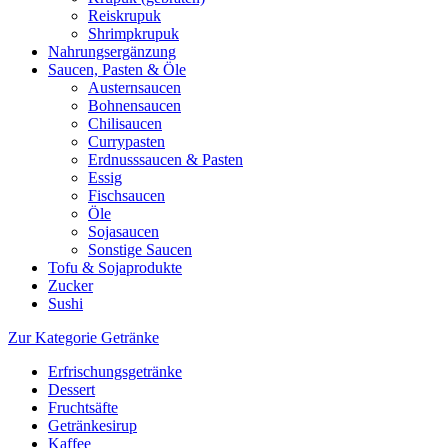
Reiskrupuk
Shrimpkrupuk
Nahrungsergänzung
Saucen, Pasten & Öle
Austernsaucen
Bohnensaucen
Chilisaucen
Currypasten
Erdnusssaucen & Pasten
Essig
Fischsaucen
Öle
Sojasaucen
Sonstige Saucen
Tofu & Sojaprodukte
Zucker
Sushi
Zur Kategorie Getränke
Erfrischungsgetränke
Dessert
Fruchtsäfte
Getränkesirup
Kaffee