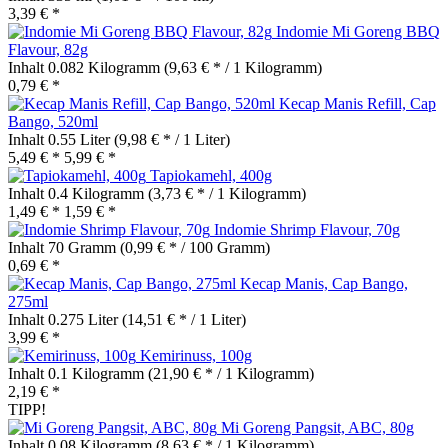
3,39 € *
Indomie Mi Goreng BBQ
Flavour, 82g
Inhalt
0.082 Kilogramm
(9,63 € * / 1 Kilogramm)
0,79 € *
Kecap Manis Refill, Cap
Bango, 520ml
Inhalt
0.55 Liter
(9,98 € * / 1 Liter)
5,49 € *
5,99 € *
Tapiokamehl, 400g
Inhalt
0.4 Kilogramm
(3,73 € * / 1 Kilogramm)
1,49 € *
1,59 € *
Indomie Shrimp Flavour, 70g
Inhalt
70 Gramm
(0,99 € * / 100 Gramm)
0,69 € *
Kecap Manis, Cap Bango,
275ml
Inhalt
0.275 Liter
(14,51 € * / 1 Liter)
3,99 € *
Kemirinuss, 100g
Inhalt
0.1 Kilogramm
(21,90 € * / 1 Kilogramm)
2,19 € *
TIPP!
Mi Goreng Pangsit, ABC, 80g
Inhalt
0.08 Kilogramm
(8,63 € * / 1 Kilogramm)