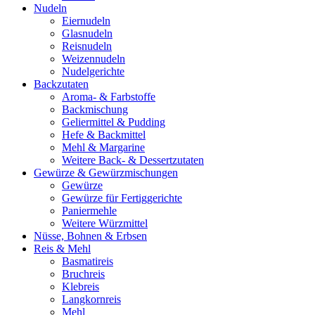
Nudeln
Eiernudeln
Glasnudeln
Reisnudeln
Weizennudeln
Nudelgerichte
Backzutaten
Aroma- & Farbstoffe
Backmischung
Geliermittel & Pudding
Hefe & Backmittel
Mehl & Margarine
Weitere Back- & Dessertzutaten
Gewürze & Gewürzmischungen
Gewürze
Gewürze für Fertiggerichte
Paniermehle
Weitere Würzmittel
Nüsse, Bohnen & Erbsen
Reis & Mehl
Basmatireis
Bruchreis
Klebreis
Langkornreis
Mehl