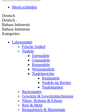
Menü schließen
Deutsch
Deutsch
.
Bahasa Indonesia
Bahasa Indonesia
Kategorien
Lebensmittel
Frische Artikel
Nudeln
Eiernudeln
Glasnudeln
Reisnudeln
Weizennudeln
Nudelgerichte
Bratnudeln
Nudeln im Becher
Nudelsuppen
Backzutaten
Gewürze & Gewürzmischungen
Nüsse, Bohnen & Erbsen
Reis & Mehl
Brotaufstrich & Marmelade