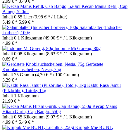
2,99 € *
3,49 € *
Kecap Manis Refill, Cap
Bango, 520ml
Inhalt
0.55 Liter
(9,98 € * / 1 Liter)
5,49 € *
5,99 € *
Salamblätter (Indischer
Lorbeer), 100g
Inhalt
0.1 Kilogramm
(49,90 € * / 1 Kilogramm)
4,99 € *
Indomie Mi Goreng, 80g
Inhalt
0.08 Kilogramm
(8,63 € * / 1 Kilogramm)
0,69 € *
Geröstete
Knoblauchscheiben, Nesia, 75g
Inhalt
75 Gramm
(4,39 € * / 100 Gramm)
3,29 € *
Kaldu Rasa Jamur
(Pilzbrühe), Totole, 1kg
Inhalt
1 Kilogramm
21,90 € *
Kecap Manis
Hitam Gurih, Cap Bango, 550g
Inhalt
0.55 Kilogramm
(9,07 € * / 1 Kilogramm)
4,99 € *
5,49 € *
Krupuk Mie BUNT,