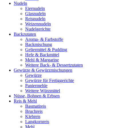
Nudeln
Eiernudeln
Glasnudeln
Reisnudeln
Weizennudeln
Nudelgerichte
Backzutaten
Aroma- & Farbstoffe
Backmischung
Geliermittel & Pudding
Hefe & Backmittel
Mehl & Margarine
Weitere Back- & Dessertzutaten
Gewürze & Gewürzmischungen
Gewürze
Gewürze für Fertiggerichte
Paniermehle
Weitere Würzmittel
Nüsse, Bohnen & Erbsen
Reis & Mehl
Basmatireis
Bruchreis
Klebreis
Langkornreis
Mehl