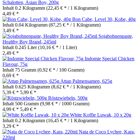
Schalotten, Asian Boy, 200g
Inhalt
0.2 Kilogramm
(22,45 € * / 1 Kilogramm)
4,49 € *
Bon Cabe, Level 30, Kobe, 40g
Inhalt
0.04 Kilogramm
(87,25 € * / 1 Kilogramm)
3,49 € *
Sojabohnenpaste,
Healthy Boy Brand, 245ml
Inhalt
0.245 Liter
(10,16 € * / 1 Liter)
2,49 € *
Indomie Special Chicken
Flavour, 75g
Inhalt
75 Gramm
(0,92 € * / 100 Gramm)
0,69 € *
Attap Palmensamen, 625g
Inhalt
0.625 Kilogramm
(8,62 € * / 1 Kilogramm)
5,39 € *
5,99 € *
Röstzwiebeln, 500g
Inhalt
500 Gramm
(9,98 € * / 1000 Gramm)
4,99 € *
5,49 € *
White Koffie Luwak, 10 x 20g
Inhalt
0.2 Kilogramm
(16,45 € * / 1 Kilogramm)
3,29 € *
Nata de Coco Lychee, Kara,
220ml