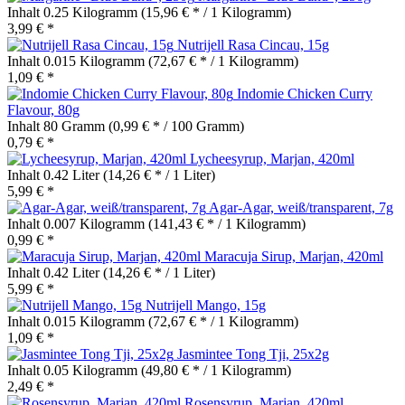
Inhalt
0.25 Kilogramm
(15,96 € * / 1 Kilogramm)
3,99 € *
Nutrijell Rasa Cincau, 15g
Inhalt
0.015 Kilogramm
(72,67 € * / 1 Kilogramm)
1,09 € *
Indomie Chicken Curry
Flavour, 80g
Inhalt
80 Gramm
(0,99 € * / 100 Gramm)
0,79 € *
Lycheesyrup, Marjan, 420ml
Inhalt
0.42 Liter
(14,26 € * / 1 Liter)
5,99 € *
Agar-Agar, weiß/transparent, 7g
Inhalt
0.007 Kilogramm
(141,43 € * / 1 Kilogramm)
0,99 € *
Maracuja Sirup, Marjan, 420ml
Inhalt
0.42 Liter
(14,26 € * / 1 Liter)
5,99 € *
Nutrijell Mango, 15g
Inhalt
0.015 Kilogramm
(72,67 € * / 1 Kilogramm)
1,09 € *
Jasmintee Tong Tji, 25x2g
Inhalt
0.05 Kilogramm
(49,80 € * / 1 Kilogramm)
2,49 € *
Rosensyrup, Marjan, 420ml