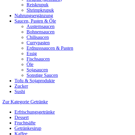
Reiskrupuk
Shrimpkrupuk
Nahrungsergänzung
Saucen, Pasten & Öle
Austernsaucen
Bohnensaucen
Chilisaucen
Currypasten
Erdnusssaucen & Pasten
Essig
Fischsaucen
Öle
Sojasaucen
Sonstige Saucen
Tofu & Sojaprodukte
Zucker
Sushi
Zur Kategorie Getränke
Erfrischungsgetränke
Dessert
Fruchtsäfte
Getränkesirup
Kaffee