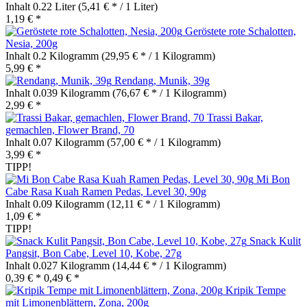
Inhalt
0.22 Liter
(5,41 € * / 1 Liter)
1,19 € *
Geröstete rote Schalotten,
Nesia, 200g
Inhalt
0.2 Kilogramm
(29,95 € * / 1 Kilogramm)
5,99 € *
Rendang, Munik, 39g
Inhalt
0.039 Kilogramm
(76,67 € * / 1 Kilogramm)
2,99 € *
Trassi Bakar,
gemachlen, Flower Brand, 70
Inhalt
0.07 Kilogramm
(57,00 € * / 1 Kilogramm)
3,99 € *
TIPP!
Mi Bon
Cabe Rasa Kuah Ramen Pedas, Level 30, 90g
Inhalt
0.09 Kilogramm
(12,11 € * / 1 Kilogramm)
1,09 € *
TIPP!
Snack Kulit
Pangsit, Bon Cabe, Level 10, Kobe, 27g
Inhalt
0.027 Kilogramm
(14,44 € * / 1 Kilogramm)
0,39 € *
0,49 € *
Kripik Tempe
mit Limonenblättern, Zona, 200g