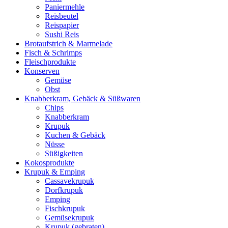
Paniermehle
Reisbeutel
Reispapier
Sushi Reis
Brotaufstrich & Marmelade
Fisch & Schrimps
Fleischprodukte
Konserven
Gemüse
Obst
Knabberkram, Gebäck & Süßwaren
Chips
Knabberkram
Krupuk
Kuchen & Gebäck
Nüsse
Süßigkeiten
Kokosprodukte
Krupuk & Emping
Cassavekrupuk
Dorfkrupuk
Emping
Fischkrupuk
Gemüsekrupuk
Krupuk (gebraten)