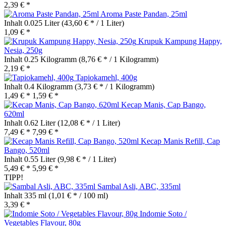
2,39 € *
Aroma Paste Pandan, 25ml
Inhalt
0.025 Liter
(43,60 € * / 1 Liter)
1,09 € *
Krupuk Kampung Happy,
Nesia, 250g
Inhalt
0.25 Kilogramm
(8,76 € * / 1 Kilogramm)
2,19 € *
Tapiokamehl, 400g
Inhalt
0.4 Kilogramm
(3,73 € * / 1 Kilogramm)
1,49 € *
1,59 € *
Kecap Manis, Cap Bango,
620ml
Inhalt
0.62 Liter
(12,08 € * / 1 Liter)
7,49 € *
7,99 € *
Kecap Manis Refill, Cap
Bango, 520ml
Inhalt
0.55 Liter
(9,98 € * / 1 Liter)
5,49 € *
5,99 € *
TIPP!
Sambal Asli, ABC, 335ml
Inhalt
335 ml
(1,01 € * / 100 ml)
3,39 € *
Indomie Soto /
Vegetables Flavour, 80g