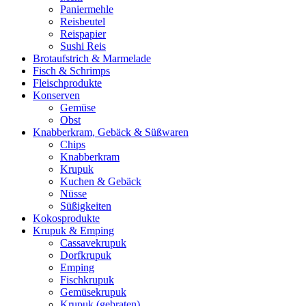
Paniermehle
Reisbeutel
Reispapier
Sushi Reis
Brotaufstrich & Marmelade
Fisch & Schrimps
Fleischprodukte
Konserven
Gemüse
Obst
Knabberkram, Gebäck & Süßwaren
Chips
Knabberkram
Krupuk
Kuchen & Gebäck
Nüsse
Süßigkeiten
Kokosprodukte
Krupuk & Emping
Cassavekrupuk
Dorfkrupuk
Emping
Fischkrupuk
Gemüsekrupuk
Krupuk (gebraten)