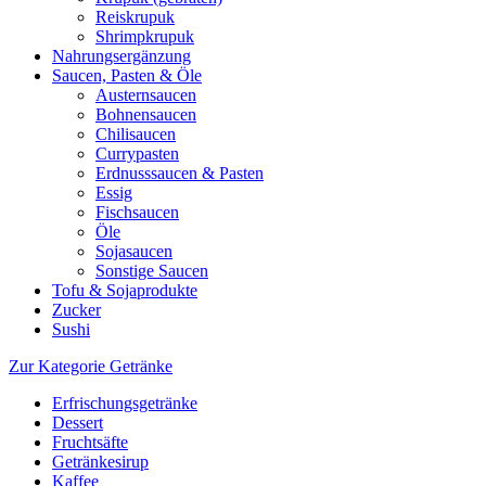
Reiskrupuk
Shrimpkrupuk
Nahrungsergänzung
Saucen, Pasten & Öle
Austernsaucen
Bohnensaucen
Chilisaucen
Currypasten
Erdnusssaucen & Pasten
Essig
Fischsaucen
Öle
Sojasaucen
Sonstige Saucen
Tofu & Sojaprodukte
Zucker
Sushi
Zur Kategorie Getränke
Erfrischungsgetränke
Dessert
Fruchtsäfte
Getränkesirup
Kaffee