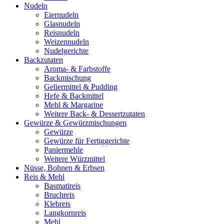
Nudeln
Eiernudeln
Glasnudeln
Reisnudeln
Weizennudeln
Nudelgerichte
Backzutaten
Aroma- & Farbstoffe
Backmischung
Geliermittel & Pudding
Hefe & Backmittel
Mehl & Margarine
Weitere Back- & Dessertzutaten
Gewürze & Gewürzmischungen
Gewürze
Gewürze für Fertiggerichte
Paniermehle
Weitere Würzmittel
Nüsse, Bohnen & Erbsen
Reis & Mehl
Basmatireis
Bruchreis
Klebreis
Langkornreis
Mehl