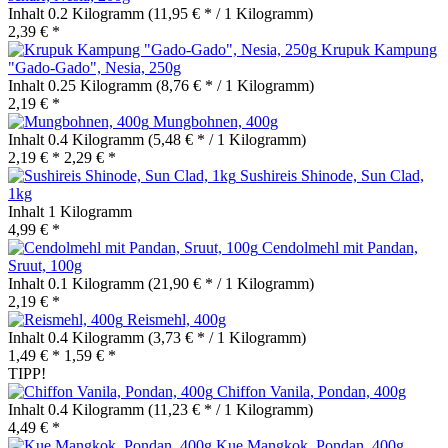
Inhalt
0.2 Kilogramm
(11,95 € * / 1 Kilogramm)
2,39 € *
Krupuk Kampung
"Gado-Gado", Nesia, 250g
Inhalt
0.25 Kilogramm
(8,76 € * / 1 Kilogramm)
2,19 € *
Mungbohnen, 400g
Inhalt
0.4 Kilogramm
(5,48 € * / 1 Kilogramm)
2,19 € *
2,29 € *
Sushireis Shinode, Sun Clad,
1kg
Inhalt
1 Kilogramm
4,99 € *
Cendolmehl mit Pandan,
Sruut, 100g
Inhalt
0.1 Kilogramm
(21,90 € * / 1 Kilogramm)
2,19 € *
Reismehl, 400g
Inhalt
0.4 Kilogramm
(3,73 € * / 1 Kilogramm)
1,49 € *
1,59 € *
TIPP!
Chiffon Vanila, Pondan, 400g
Inhalt
0.4 Kilogramm
(11,23 € * / 1 Kilogramm)
4,49 € *
Kue Mangkok, Pondan, 400g