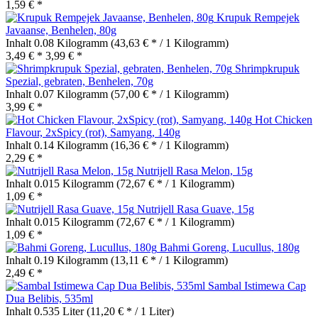
1,59 € *
Krupuk Rempejek
Javaanse, Benhelen, 80g
Inhalt
0.08 Kilogramm
(43,63 € * / 1 Kilogramm)
3,49 € *
3,99 € *
Shrimpkrupuk
Spezial, gebraten, Benhelen, 70g
Inhalt
0.07 Kilogramm
(57,00 € * / 1 Kilogramm)
3,99 € *
Hot Chicken
Flavour, 2xSpicy (rot), Samyang, 140g
Inhalt
0.14 Kilogramm
(16,36 € * / 1 Kilogramm)
2,29 € *
Nutrijell Rasa Melon, 15g
Inhalt
0.015 Kilogramm
(72,67 € * / 1 Kilogramm)
1,09 € *
Nutrijell Rasa Guave, 15g
Inhalt
0.015 Kilogramm
(72,67 € * / 1 Kilogramm)
1,09 € *
Bahmi Goreng, Lucullus, 180g
Inhalt
0.19 Kilogramm
(13,11 € * / 1 Kilogramm)
2,49 € *
Sambal Istimewa Cap
Dua Belibis, 535ml
Inhalt
0.535 Liter
(11,20 € * / 1 Liter)