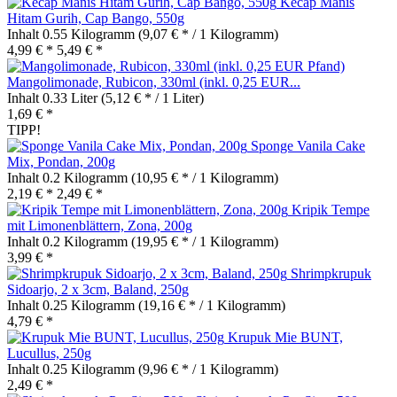
Kecap Manis
Hitam Gurih, Cap Bango, 550g
Inhalt
0.55 Kilogramm
(9,07 € * / 1 Kilogramm)
4,99 € *
5,49 € *
Mangolimonade, Rubicon, 330ml (inkl. 0,25 EUR...
Inhalt
0.33 Liter
(5,12 € * / 1 Liter)
1,69 € *
TIPP!
Sponge Vanila Cake
Mix, Pondan, 200g
Inhalt
0.2 Kilogramm
(10,95 € * / 1 Kilogramm)
2,19 € *
2,49 € *
Kripik Tempe
mit Limonenblättern, Zona, 200g
Inhalt
0.2 Kilogramm
(19,95 € * / 1 Kilogramm)
3,99 € *
Shrimpkrupuk
Sidoarjo, 2 x 3cm, Baland, 250g
Inhalt
0.25 Kilogramm
(19,16 € * / 1 Kilogramm)
4,79 € *
Krupuk Mie BUNT,
Lucullus, 250g
Inhalt
0.25 Kilogramm
(9,96 € * / 1 Kilogramm)
2,49 € *