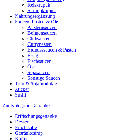
Reiskrupuk
Shrimpkrupuk
Nahrungsergänzung
Saucen, Pasten & Öle
Austernsaucen
Bohnensaucen
Chilisaucen
Currypasten
Erdnusssaucen & Pasten
Essig
Fischsaucen
Öle
Sojasaucen
Sonstige Saucen
Tofu & Sojaprodukte
Zucker
Sushi
Zur Kategorie Getränke
Erfrischungsgetränke
Dessert
Fruchtsäfte
Getränkesirup
Kaffee