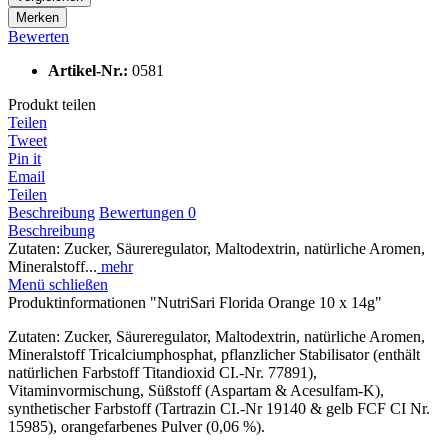
Merken
Bewerten
Artikel-Nr.:
0581
Produkt teilen
Teilen
Tweet
Pin it
Email
Teilen
Beschreibung
Bewertungen
0
Beschreibung
Zutaten: Zucker, Säureregulator, Maltodextrin, natürliche Aromen,
Mineralstoff...
mehr
Menü schließen
Produktinformationen "NutriSari Florida Orange 10 x 14g"
Zutaten: Zucker, Säureregulator, Maltodextrin, natürliche Aromen,
Mineralstoff Tricalciumphosphat, pflanzlicher Stabilisator (enthält
natürlichen Farbstoff Titandioxid CI.-Nr. 77891),
Vitaminvormischung, Süßstoff (Aspartam & Acesulfam-K),
synthetischer Farbstoff (Tartrazin CI.-Nr 19140 & gelb FCF CI Nr.
15985), orangefarbenes Pulver (0,06 %).