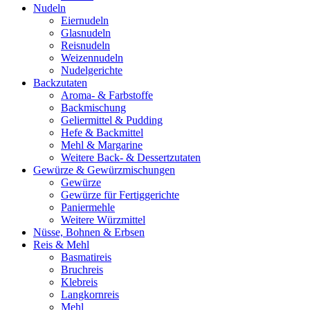
Nudeln
Eiernudeln
Glasnudeln
Reisnudeln
Weizennudeln
Nudelgerichte
Backzutaten
Aroma- & Farbstoffe
Backmischung
Geliermittel & Pudding
Hefe & Backmittel
Mehl & Margarine
Weitere Back- & Dessertzutaten
Gewürze & Gewürzmischungen
Gewürze
Gewürze für Fertiggerichte
Paniermehle
Weitere Würzmittel
Nüsse, Bohnen & Erbsen
Reis & Mehl
Basmatireis
Bruchreis
Klebreis
Langkornreis
Mehl