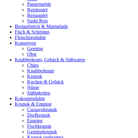
Paniermehle
Reisbeutel
Reispapier
Sushi Reis
Brotaufstrich & Marmelade
Fisch & Schrimps
Fleischprodukte
Konserven
Gemüse
Obst
Knabberkram, Gebäck & Süßwaren
Chips
Knabberkram
Krupuk
Kuchen & Gebäck
Nüsse
Süßigkeiten
Kokosprodukte
Krupuk & Emping
Cassavekrupuk
Dorfkrupuk
Emping
Fischkrupuk
Gemüsekrupuk
Krupuk (gebraten)