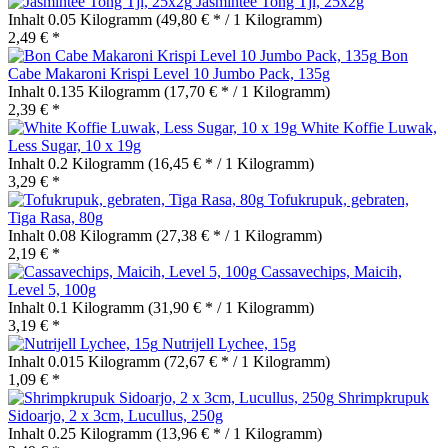
Jasmintee Tong Tji, 25x2g
Inhalt
0.05 Kilogramm
(49,80 € * / 1 Kilogramm)
2,49 € *
Bon
Cabe Makaroni Krispi Level 10 Jumbo Pack, 135g
Inhalt
0.135 Kilogramm
(17,70 € * / 1 Kilogramm)
2,39 € *
White Koffie Luwak,
Less Sugar, 10 x 19g
Inhalt
0.2 Kilogramm
(16,45 € * / 1 Kilogramm)
3,29 € *
Tofukrupuk, gebraten,
Tiga Rasa, 80g
Inhalt
0.08 Kilogramm
(27,38 € * / 1 Kilogramm)
2,19 € *
Cassavechips, Maicih,
Level 5, 100g
Inhalt
0.1 Kilogramm
(31,90 € * / 1 Kilogramm)
3,19 € *
Nutrijell Lychee, 15g
Inhalt
0.015 Kilogramm
(72,67 € * / 1 Kilogramm)
1,09 € *
Shrimpkrupuk
Sidoarjo, 2 x 3cm, Lucullus, 250g
Inhalt
0.25 Kilogramm
(13,96 € * / 1 Kilogramm)