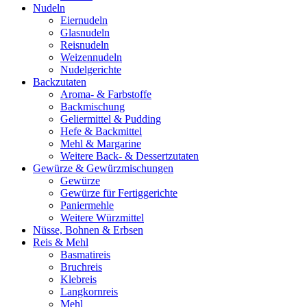
Nudeln
Eiernudeln
Glasnudeln
Reisnudeln
Weizennudeln
Nudelgerichte
Backzutaten
Aroma- & Farbstoffe
Backmischung
Geliermittel & Pudding
Hefe & Backmittel
Mehl & Margarine
Weitere Back- & Dessertzutaten
Gewürze & Gewürzmischungen
Gewürze
Gewürze für Fertiggerichte
Paniermehle
Weitere Würzmittel
Nüsse, Bohnen & Erbsen
Reis & Mehl
Basmatireis
Bruchreis
Klebreis
Langkornreis
Mehl