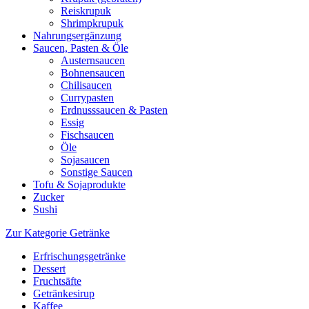
Reiskrupuk
Shrimpkrupuk
Nahrungsergänzung
Saucen, Pasten & Öle
Austernsaucen
Bohnensaucen
Chilisaucen
Currypasten
Erdnusssaucen & Pasten
Essig
Fischsaucen
Öle
Sojasaucen
Sonstige Saucen
Tofu & Sojaprodukte
Zucker
Sushi
Zur Kategorie Getränke
Erfrischungsgetränke
Dessert
Fruchtsäfte
Getränkesirup
Kaffee