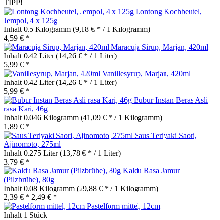
TIPP!
Lontong Kochbeutel,
Jempol, 4 x 125g
Inhalt
0.5 Kilogramm
(9,18 € * / 1 Kilogramm)
4,59 € *
Maracuja Sirup, Marjan, 420ml
Inhalt
0.42 Liter
(14,26 € * / 1 Liter)
5,99 € *
Vanillesyrup, Marjan, 420ml
Inhalt
0.42 Liter
(14,26 € * / 1 Liter)
5,99 € *
Bubur Instan Beras Asli
rasa Kari, 46g
Inhalt
0.046 Kilogramm
(41,09 € * / 1 Kilogramm)
1,89 € *
Saus Teriyaki Saori,
Ajinomoto, 275ml
Inhalt
0.275 Liter
(13,78 € * / 1 Liter)
3,79 € *
Kaldu Rasa Jamur
(Pilzbrühe), 80g
Inhalt
0.08 Kilogramm
(29,88 € * / 1 Kilogramm)
2,39 € *
2,49 € *
Pastelform mittel, 12cm
Inhalt
1 Stück