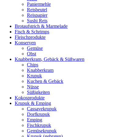
Paniermehle
Reisbeutel
Reispapier
Sushi Reis
Brotaufstrich & Marmelade
Fisch & Schrimps
Fleischprodukte
Konserven
Gemüse
Obst
Knabberkram, Gebäck & Süßwaren
Chips
Knabberkram
Krupuk
Kuchen & Gebäck
Nüsse
Süßigkeiten
Kokosprodukte
Krupuk & Emping
Cassavekrupuk
Dorfkrupuk
Emping
Fischkrupuk
Gemüsekrupuk
Krupuk (gebraten)