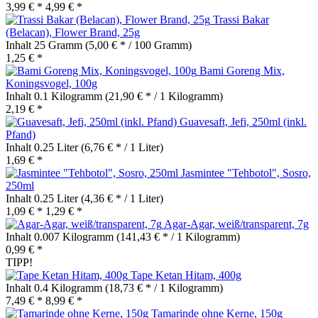
3,99 € *
4,99 € *
Trassi Bakar
(Belacan), Flower Brand, 25g
Inhalt
25 Gramm
(5,00 € * / 100 Gramm)
1,25 € *
Bami Goreng Mix,
Koningsvogel, 100g
Inhalt
0.1 Kilogramm
(21,90 € * / 1 Kilogramm)
2,19 € *
Guavesaft, Jefi, 250ml (inkl.
Pfand)
Inhalt
0.25 Liter
(6,76 € * / 1 Liter)
1,69 € *
Jasmintee "Tehbotol", Sosro,
250ml
Inhalt
0.25 Liter
(4,36 € * / 1 Liter)
1,09 € *
1,29 € *
Agar-Agar, weiß/transparent, 7g
Inhalt
0.007 Kilogramm
(141,43 € * / 1 Kilogramm)
0,99 € *
TIPP!
Tape Ketan Hitam, 400g
Inhalt
0.4 Kilogramm
(18,73 € * / 1 Kilogramm)
7,49 € *
8,99 € *
Tamarinde ohne Kerne, 150g