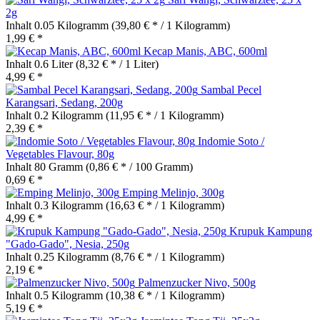
2g
Inhalt
0.05 Kilogramm
(39,80 € * / 1 Kilogramm)
1,99 € *
Kecap Manis, ABC, 600ml
Inhalt
0.6 Liter
(8,32 € * / 1 Liter)
4,99 € *
Sambal Pecel
Karangsari, Sedang, 200g
Inhalt
0.2 Kilogramm
(11,95 € * / 1 Kilogramm)
2,39 € *
Indomie Soto /
Vegetables Flavour, 80g
Inhalt
80 Gramm
(0,86 € * / 100 Gramm)
0,69 € *
Emping Melinjo, 300g
Inhalt
0.3 Kilogramm
(16,63 € * / 1 Kilogramm)
4,99 € *
Krupuk Kampung
"Gado-Gado", Nesia, 250g
Inhalt
0.25 Kilogramm
(8,76 € * / 1 Kilogramm)
2,19 € *
Palmenzucker Nivo, 500g
Inhalt
0.5 Kilogramm
(10,38 € * / 1 Kilogramm)
5,19 € *