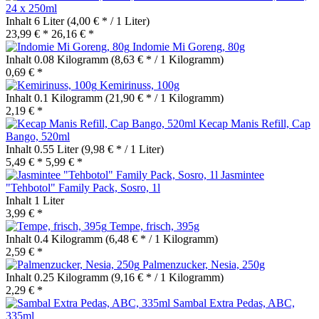
24 x 250ml
Inhalt
6 Liter
(4,00 € * / 1 Liter)
23,99 € *
26,16 € *
Indomie Mi Goreng, 80g
Inhalt
0.08 Kilogramm
(8,63 € * / 1 Kilogramm)
0,69 € *
Kemirinuss, 100g
Inhalt
0.1 Kilogramm
(21,90 € * / 1 Kilogramm)
2,19 € *
Kecap Manis Refill, Cap
Bango, 520ml
Inhalt
0.55 Liter
(9,98 € * / 1 Liter)
5,49 € *
5,99 € *
Jasmintee
"Tehbotol" Family Pack, Sosro, 1l
Inhalt
1 Liter
3,99 € *
Tempe, frisch, 395g
Inhalt
0.4 Kilogramm
(6,48 € * / 1 Kilogramm)
2,59 € *
Palmenzucker, Nesia, 250g
Inhalt
0.25 Kilogramm
(9,16 € * / 1 Kilogramm)
2,29 € *
Sambal Extra Pedas, ABC,
335ml