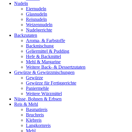
Nudeln
Eiernudeln
Glasnudeln
Reisnudeln
Weizennudeln
Nudelgerichte
Backzutaten
Aroma- & Farbstoffe
Backmischung
Geliermittel & Pudding
Hefe & Backmittel
Mehl & Margarine
Weitere Back- & Dessertzutaten
Gewürze & Gewürzmischungen
Gewürze
Gewürze für Fertiggerichte
Paniermehle
Weitere Würzmittel
Nüsse, Bohnen & Erbsen
Reis & Mehl
Basmatireis
Bruchreis
Klebreis
Langkornreis
Mehl