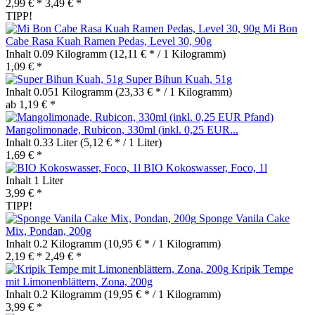
2,99 € *
3,49 € *
TIPP!
Mi Bon
Cabe Rasa Kuah Ramen Pedas, Level 30, 90g
Inhalt
0.09 Kilogramm
(12,11 € * / 1 Kilogramm)
1,09 € *
Super Bihun Kuah, 51g
Inhalt
0.051 Kilogramm
(23,33 € * / 1 Kilogramm)
ab 1,19 € *
Mangolimonade, Rubicon, 330ml (inkl. 0,25 EUR...
Inhalt
0.33 Liter
(5,12 € * / 1 Liter)
1,69 € *
BIO Kokoswasser, Foco, 1l
Inhalt
1 Liter
3,99 € *
TIPP!
Sponge Vanila Cake
Mix, Pondan, 200g
Inhalt
0.2 Kilogramm
(10,95 € * / 1 Kilogramm)
2,19 € *
2,49 € *
Kripik Tempe
mit Limonenblättern, Zona, 200g
Inhalt
0.2 Kilogramm
(19,95 € * / 1 Kilogramm)
3,99 € *