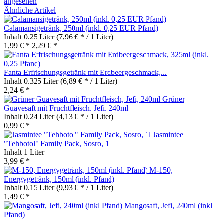
angesehen
Ähnliche Artikel
Calamansigetränk, 250ml (inkl. 0,25 EUR Pfand)
Inhalt
0.25 Liter
(7,96 € * / 1 Liter)
1,99 € *
2,29 € *
Fanta Erfrischungsgetränk mit Erdbeergeschmack,...
Inhalt
0.325 Liter
(6,89 € * / 1 Liter)
2,24 € *
Grüner
Guavesaft mit Fruchtfleisch, Jefi, 240ml
Inhalt
0.24 Liter
(4,13 € * / 1 Liter)
0,99 € *
Jasmintee
"Tehbotol" Family Pack, Sosro, 1l
Inhalt
1 Liter
3,99 € *
M-150,
Energygetränk, 150ml (inkl. Pfand)
Inhalt
0.15 Liter
(9,93 € * / 1 Liter)
1,49 € *
Mangosaft, Jefi, 240ml (inkl
Pfand)