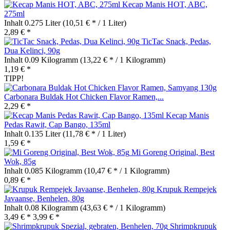
Kecap Manis HOT, ABC,
275ml
Inhalt
0.275 Liter
(10,51 € * / 1 Liter)
2,89 € *
TicTac Snack, Pedas,
Dua Kelinci, 90g
Inhalt
0.09 Kilogramm
(13,22 € * / 1 Kilogramm)
1,19 € *
TIPP!
Carbonara Buldak Hot Chicken Flavor Ramen,...
2,29 € *
Kecap Manis
Pedas Rawit, Cap Bango, 135ml
Inhalt
0.135 Liter
(11,78 € * / 1 Liter)
1,59 € *
Mi Goreng Original, Best
Wok, 85g
Inhalt
0.085 Kilogramm
(10,47 € * / 1 Kilogramm)
0,89 € *
Krupuk Rempejek
Javaanse, Benhelen, 80g
Inhalt
0.08 Kilogramm
(43,63 € * / 1 Kilogramm)
3,49 € *
3,99 € *
Shrimpkrupuk