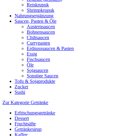
Reiskrupuk
Shrimpkrupuk
Nahrungsergänzung
Saucen, Pasten & Öle
Austernsaucen
Bohnensaucen
Chilisaucen
Currypasten
Erdnusssaucen & Pasten
Essig
Fischsaucen
Öle
Sojasaucen
Sonstige Saucen
Tofu & Sojaprodukte
Zucker
Sushi
Zur Kategorie Getränke
Erfrischungsgetränke
Dessert
Fruchtsäfte
Getränkesirup
Kaffee