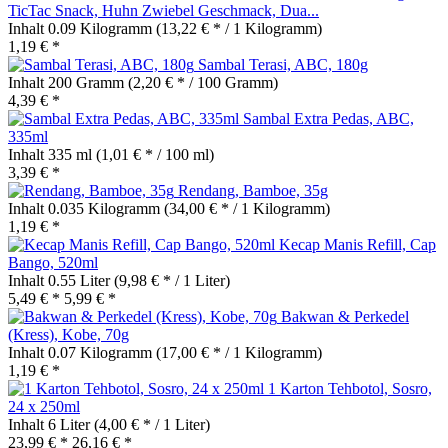
TicTac Snack, Huhn Zwiebel Geschmack, Dua...
Inhalt
0.09 Kilogramm
(13,22 € * / 1 Kilogramm)
1,19 € *
Sambal Terasi, ABC, 180g
Inhalt
200 Gramm
(2,20 € * / 100 Gramm)
4,39 € *
Sambal Extra Pedas, ABC,
335ml
Inhalt
335 ml
(1,01 € * / 100 ml)
3,39 € *
Rendang, Bamboe, 35g
Inhalt
0.035 Kilogramm
(34,00 € * / 1 Kilogramm)
1,19 € *
Kecap Manis Refill, Cap
Bango, 520ml
Inhalt
0.55 Liter
(9,98 € * / 1 Liter)
5,49 € *
5,99 € *
Bakwan & Perkedel
(Kress), Kobe, 70g
Inhalt
0.07 Kilogramm
(17,00 € * / 1 Kilogramm)
1,19 € *
1 Karton Tehbotol, Sosro,
24 x 250ml
Inhalt
6 Liter
(4,00 € * / 1 Liter)
23,99 € *
26,16 € *