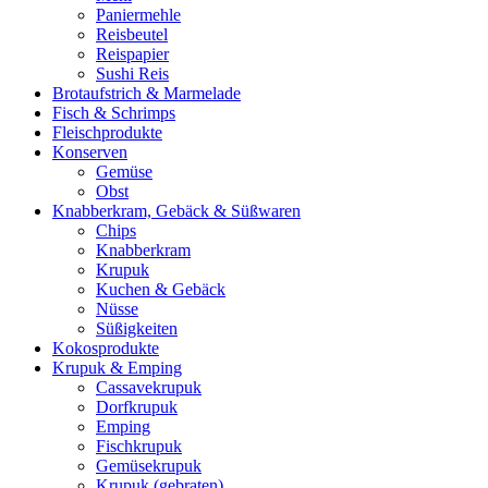
Paniermehle
Reisbeutel
Reispapier
Sushi Reis
Brotaufstrich & Marmelade
Fisch & Schrimps
Fleischprodukte
Konserven
Gemüse
Obst
Knabberkram, Gebäck & Süßwaren
Chips
Knabberkram
Krupuk
Kuchen & Gebäck
Nüsse
Süßigkeiten
Kokosprodukte
Krupuk & Emping
Cassavekrupuk
Dorfkrupuk
Emping
Fischkrupuk
Gemüsekrupuk
Krupuk (gebraten)