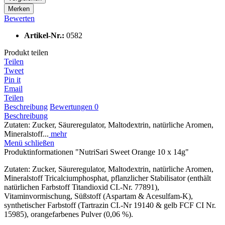
Merken
Bewerten
Artikel-Nr.:
0582
Produkt teilen
Teilen
Tweet
Pin it
Email
Teilen
Beschreibung
Bewertungen
0
Beschreibung
Zutaten: Zucker, Säureregulator, Maltodextrin, natürliche Aromen,
Mineralstoff...
mehr
Menü schließen
Produktinformationen "NutriSari Sweet Orange 10 x 14g"
Zutaten: Zucker, Säureregulator, Maltodextrin, natürliche Aromen,
Mineralstoff Tricalciumphosphat, pflanzlicher Stabilisator (enthält
natürlichen Farbstoff Titandioxid CI.-Nr. 77891),
Vitaminvormischung, Süßstoff (Aspartam & Acesulfam-K),
synthetischer Farbstoff (Tartrazin CI.-Nr 19140 & gelb FCF CI Nr.
15985), orangefarbenes Pulver (0,06 %).