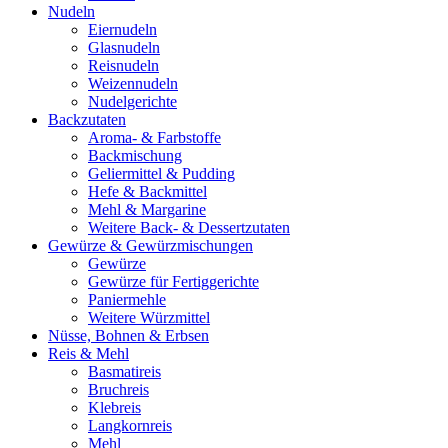
Nudeln
Eiernudeln
Glasnudeln
Reisnudeln
Weizennudeln
Nudelgerichte
Backzutaten
Aroma- & Farbstoffe
Backmischung
Geliermittel & Pudding
Hefe & Backmittel
Mehl & Margarine
Weitere Back- & Dessertzutaten
Gewürze & Gewürzmischungen
Gewürze
Gewürze für Fertiggerichte
Paniermehle
Weitere Würzmittel
Nüsse, Bohnen & Erbsen
Reis & Mehl
Basmatireis
Bruchreis
Klebreis
Langkornreis
Mehl