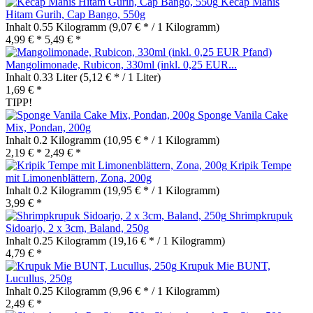
Kecap Manis
Hitam Gurih, Cap Bango, 550g
Inhalt
0.55 Kilogramm
(9,07 € * / 1 Kilogramm)
4,99 € *
5,49 € *
Mangolimonade, Rubicon, 330ml (inkl. 0,25 EUR...
Inhalt
0.33 Liter
(5,12 € * / 1 Liter)
1,69 € *
TIPP!
Sponge Vanila Cake
Mix, Pondan, 200g
Inhalt
0.2 Kilogramm
(10,95 € * / 1 Kilogramm)
2,19 € *
2,49 € *
Kripik Tempe
mit Limonenblättern, Zona, 200g
Inhalt
0.2 Kilogramm
(19,95 € * / 1 Kilogramm)
3,99 € *
Shrimpkrupuk
Sidoarjo, 2 x 3cm, Baland, 250g
Inhalt
0.25 Kilogramm
(19,16 € * / 1 Kilogramm)
4,79 € *
Krupuk Mie BUNT,
Lucullus, 250g
Inhalt
0.25 Kilogramm
(9,96 € * / 1 Kilogramm)
2,49 € *