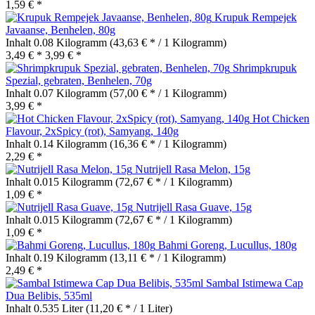
1,59 € *
Krupuk Rempejek
Javaanse, Benhelen, 80g
Inhalt
0.08 Kilogramm
(43,63 € * / 1 Kilogramm)
3,49 € *
3,99 € *
Shrimpkrupuk
Spezial, gebraten, Benhelen, 70g
Inhalt
0.07 Kilogramm
(57,00 € * / 1 Kilogramm)
3,99 € *
Hot Chicken
Flavour, 2xSpicy (rot), Samyang, 140g
Inhalt
0.14 Kilogramm
(16,36 € * / 1 Kilogramm)
2,29 € *
Nutrijell Rasa Melon, 15g
Inhalt
0.015 Kilogramm
(72,67 € * / 1 Kilogramm)
1,09 € *
Nutrijell Rasa Guave, 15g
Inhalt
0.015 Kilogramm
(72,67 € * / 1 Kilogramm)
1,09 € *
Bahmi Goreng, Lucullus, 180g
Inhalt
0.19 Kilogramm
(13,11 € * / 1 Kilogramm)
2,49 € *
Sambal Istimewa Cap
Dua Belibis, 535ml
Inhalt
0.535 Liter
(11,20 € * / 1 Liter)