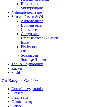
Reiskrupuk
Shrimpkrupuk
Nahrungsergänzung
Saucen, Pasten & Öle
Austernsaucen
Bohnensaucen
Chilisaucen
Currypasten
Erdnusssaucen & Pasten
Essig
Fischsaucen
Öle
Sojasaucen
Sonstige Saucen
Tofu & Sojaprodukte
Zucker
Sushi
Zur Kategorie Getränke
Erfrischungsgetränke
Dessert
Fruchtsäfte
Getränkesirup
Kaffee