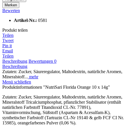
Merken
Bewerten
Artikel-Nr.:
0581
Produkt teilen
Teilen
Tweet
Pin it
Email
Teilen
Beschreibung
Bewertungen
0
Beschreibung
Zutaten: Zucker, Säureregulator, Maltodextrin, natürliche Aromen,
Mineralstoff...
mehr
Menü schließen
Produktinformationen "NutriSari Florida Orange 10 x 14g"
Zutaten: Zucker, Säureregulator, Maltodextrin, natürliche Aromen,
Mineralstoff Tricalciumphosphat, pflanzlicher Stabilisator (enthält
natürlichen Farbstoff Titandioxid CI.-Nr. 77891),
Vitaminvormischung, Süßstoff (Aspartam & Acesulfam-K),
synthetischer Farbstoff (Tartrazin CI.-Nr 19140 & gelb FCF CI Nr.
15985), orangefarbenes Pulver (0,06 %).