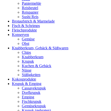
Paniermehle
Reisbeutel
Reispapier
Sushi Reis
Brotaufstrich & Marmelade
Fisch & Schrimps
Fleischprodukte
Konserven
Gemüse
Obst
Knabberkram, Gebäck & Süßwaren
Chips
Knabberkram
Krupuk
Kuchen & Gebäck
Nüsse
Süßigkeiten
Kokosprodukte
Krupuk & Emping
Cassavekrupuk
Dorfkrupuk
Emping
Fischkrupuk
Gemüsekrupuk
Krupuk (gebraten)